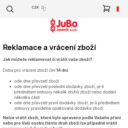
Přejít
NÁKU
CZK
na
obsah
KOŠÍK
Reklamace a vrácení zboží
Jak můžete reklamovat či vrátit vaše zboží?
Doba pro vrácení zboží činí
14 dní
.
ode dne převzetí zboží
ode dne převzetí poslední dodávky zboží, je-li
předmětem smlouvy několik druhů zboží nebo dodání
několika částí
ode dne převzetí první dodávky zboží, je-li předmětem
smlouvy pravidelná opakovaná dodávka zboží
Nelze vrátit zboží, které bylo upraveno podle Vašeho přání
nebo pro Vaši osobu (tento druh zboží lze případně vrátit