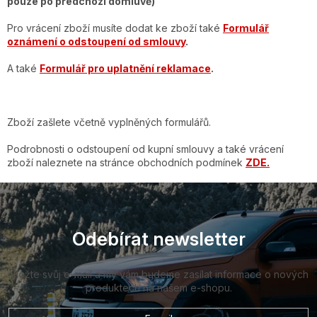
pouze po předchozí domluvě)
Pro vrácení zboží musíte dodat ke zboží také
Formulář
oznámení o odstoupení od smlouvy
.
A také
Formulář pro uplatnění reklamace
.
Zboží zašlete včetně vyplněných formulářů.
Podrobnosti o odstoupení od kupní smlouvy a také vrácení
zboží naleznete na stránce obchodních podmínek
ZDE.
Z
á
p
a
Odebírat newsletter
t
í
Vložte svůj e-mail a my vám budeme zasílat informace o nových
produktech na našem e-shopu.