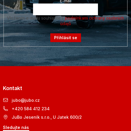
E-mail
Vložením e-mailu souhlasíte s
podmínkami ochrany osobních
údajů
Přihlásit se
Kontakt
jubo
@
jubo.cz
+420 584 412 234
JuBo Jeseník s.r.o., U Jatek 600/2
Sledujte nás