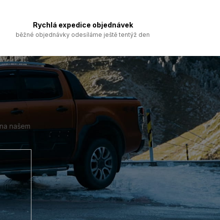
Rychlá expedice objednávek
běžné objednávky odesíláme ještě tentýž den
 na našem