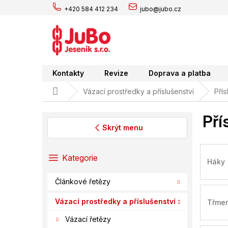
Přejít
+420 584 412 234
jubo@jubo.cz
na
obsah
Kontakty
Revize
Doprava a platba
Domů
Vázací prostředky a příslušenství
Přís
Pří
Skrýt menu
P
o
Přeskočit
Kategorie
Háky
s
kategorie
t
Článkové řetězy
r
a
Vázací prostředky a příslušenství
Třmen
n
Vázací řetězy
n