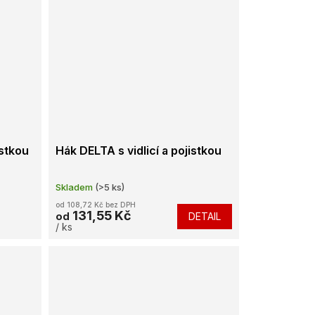
istkou
Hák DELTA s vidlicí a pojistkou
Skladem
(>5 ks)
od 108,72 Kč bez DPH
131,55 Kč
DETAIL
od
/ ks