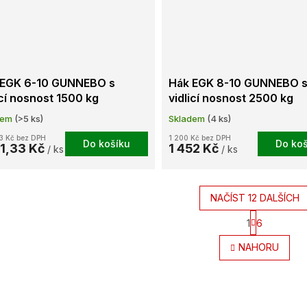
 EGK 6-10 GUNNEBO s
Hák EGK 8-10 GUNNEBO 
icí nosnost 1500 kg
vidlicí nosnost 2500 kg
dem
(>5 ks)
Skladem
(4 ks)
33 Kč bez DPH
1 200 Kč bez DPH
Do košíku
Do koš
71,33 Kč
1 452 Kč
/ ks
/ ks
NAČÍST 12 DALŠÍCH
S
1
6
t
O
r
v
NAHORU
á
l
n
á
k
d
o
a
v
c