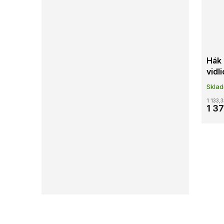
Hák
vidl
Skla
1 133,
1 3