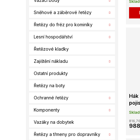
ů
Vázací body
Skla
Sněhové a záběrové řetězy
Řetězy do fréz pro kominíky
Lesní hospodářství
Řetězové kladky
Zajištění nákladu
Ostatní produkty
Řetězy na boty
Hák 
Ochranné řetězy
poji
Komponenty
Skla
816,70
Vazáky na dobytek
988
Řetězy a třmeny pro dopravníky