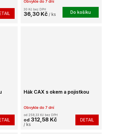
Obvykle do 7 dní
30 Kč bez DPH
Do košíku
ETAIL
36,30 Kč
/ ks
u
Hák CAX s okem a pojistkou
Obvykle do 7 dní
od 258,33 Kč bez DPH
312,58 Kč
ETAIL
DETAIL
od
/ ks