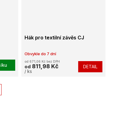
s
Hák pro textilní závěs CJ
Obvykle do 7 dní
od 671,06 Kč bez DPH
íku
811,98 Kč
DETAIL
od
/ ks