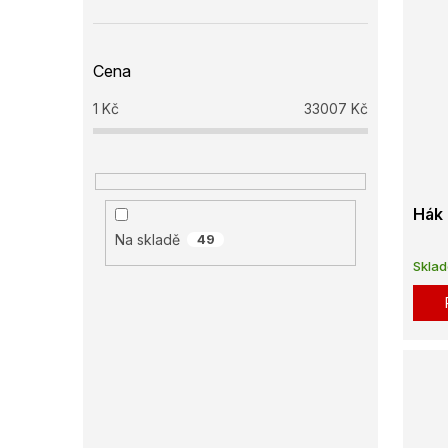
Cena
1
Kč
33007
Kč
Hák 
Na skladě
49
Skla