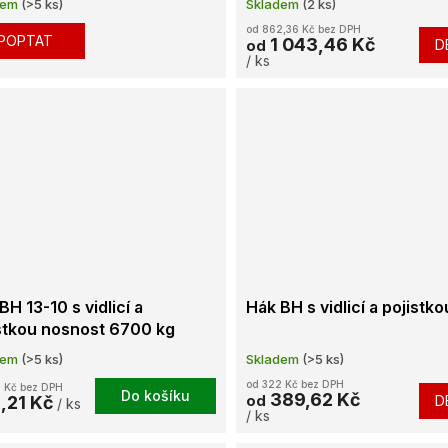
dem
(>5 ks)
Skladem
(2 ks)
od 862,36 Kč bez DPH
POPTAT
1 043,46 Kč
D
od
/ ks
BH 13-10 s vidlicí a
Hák BH s vidlicí a pojistko
stkou nosnost 6700 kg
dem
(>5 ks)
Skladem
(>5 ks)
od 322 Kč bez DPH
 Kč bez DPH
Do košíku
389,62 Kč
,21 Kč
D
od
/ ks
/ ks