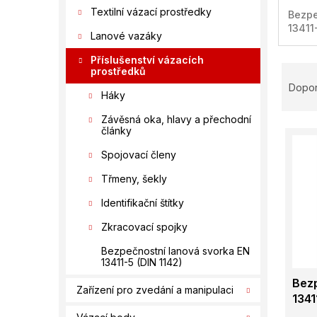
í
Textilní vázací prostředky
Bezpe
p
13411
a
Lanové vazáky
n
Příslušenství vázacích
e
Ř
prostředků
l
a
Dopo
Háky
z
e
Závěsná oka, hlavy a přechodní
V
n
články
ý
í
Spojovací členy
p
p
i
r
Třmeny, šekly
s
o
Identifikační štítky
p
d
r
u
Zkracovací spojky
o
k
Bezpečnostní lanová svorka EN
d
t
13411-5 (DIN 1142)
u
ů
Bezp
k
Zařízení pro zvedání a manipulaci
1341
t