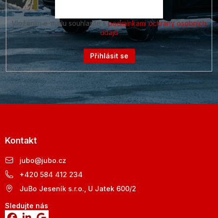
Vložením e-mailu souhlasíte s
podmínkami ochrany osobních
údajů
Přihlásit se
Kontakt
jubo
@
jubo.cz
+420 584 412 234
JuBo Jeseník s.r.o., U Jatek 600/2
Sledujte nás