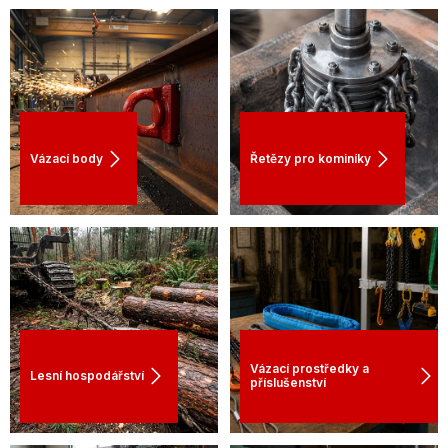
Vázací body
Řetězy pro kominíky
Vázací prostředky a
Lesní hospodářství
příslušenství