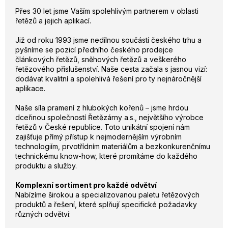
Přes 30 let jsme Vaším spolehlivým partnerem v oblasti
řetězů a jejich aplikací.
Již od roku 1993 jsme nedílnou součástí českého trhu a
pyšníme se pozicí předního českého prodejce
článkových řetězů, sněhových řetězů a veškerého
řetězového příslušenství. Naše cesta začala s jasnou vizí:
dodávat kvalitní a spolehlivá řešení pro ty nejnáročnější
aplikace.
Naše síla pramení z hlubokých kořenů – jsme hrdou
dceřinou společností Řetězárny a.s., největšího výrobce
řetězů v České republice. Toto unikátní spojení nám
zajišťuje přímý přístup k nejmodernějším výrobním
technologiím, prvotřídním materiálům a bezkonkurenčnímu
technickému know-how, které promítáme do každého
produktu a služby.
Komplexní sortiment pro každé odvětví
Nabízíme širokou a specializovanou paletu řetězových
produktů a řešení, které splňují specifické požadavky
různých odvětví: