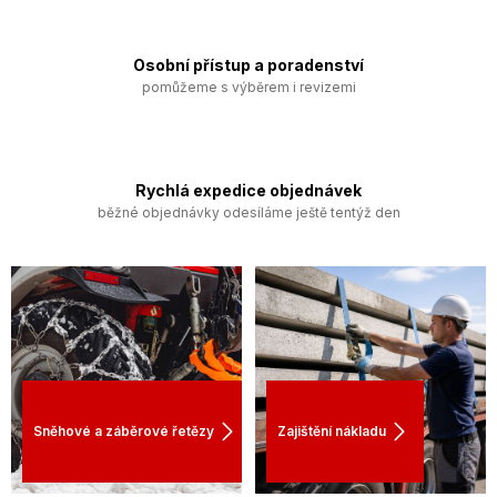
e
í
l
k
Osobní přístup a poradenství
s
pomůžeme s výběrem i revizemi
.
r
.
Rychlá expedice objednávek
o
běžné objednávky odesíláme ještě tentýž den
.
Sněhové a záběrové řetězy
Zajištění nákladu