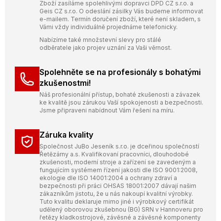
Zboží zasíláme spolehlivými dopravci DPD CZ s.r.o. a
Geis CZ s.r.o. O odeslání zásilky Vás budeme informovat
e-mailem. Termín doručení zboží, které není skladem, s
Vámi vždy individuálně projednáme telefonicky.
Nabízíme také množstevní slevy pro stálé
odběratele jako projev uznání za Vaši věrnost.
Spolehněte se na profesionály s bohatými
zkušenostmi!
Náš profesionální přístup, bohaté zkušenosti a závazek
ke kvalitě jsou zárukou Vaší spokojenosti a bezpečnosti.
Jsme připraveni nabídnout Vám řešení na míru.
Záruka kvality
Společnost JuBo Jeseník s.r.o. je dceřinou společností
Řetězárny a.s. Kvalifikovaní pracovníci, dlouhodobé
zkušenosti, moderní stroje a zařízení se zavedeným a
fungujícím systémem řízení jakosti dle ISO 9001:2008,
ekologie dle ISO 14001:2004 a ochrany zdraví a
bezpečnosti při práci OHSAS 18001:2007 dávají našim
zákazníkům jistotu, že u nás nakoupí kvalitní výrobky.
Tuto kvalitu deklaruje mimo jiné i výrobkový certifikát
udělený oborovou zkušebnou (BG) SRN v Hannoveru pro
řetězy kladkostrojové, závěsné a závěsné komponenty