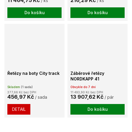
11 464,75 Kč
216,29 Kč
/ ks
/ ks
Do košíku
Do košíku
Řetězy na boty City track
Záběrové řetězy
NORDKAPP 41
Skladem
(1 sada)
Obvykle do 7 dní
377,66 Kč bez DPH
11 493,90 Kč bez DPH
456,97 Kč
13 907,62 Kč
/ sada
/ pár
DETAIL
Do košíku
Profesionální revize a kontrola