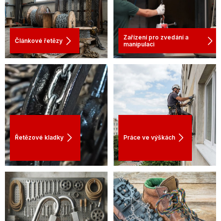
Zařízení pro zvedání a
Článkové řetězy
manipulaci
Řetězové kladky
Práce ve výškách