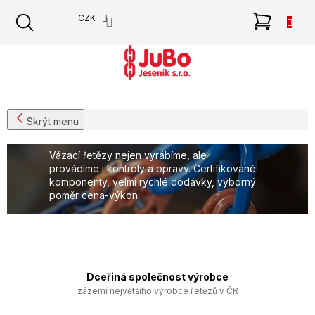
Přejít
NÁKU
CZK
na
obsah
KOŠÍK
Skrýt menu
Vázací řetězy
P
J
o
Vázací řetězy nejen vyrábíme, ale
s
u
provádíme i kontroly a opravy. Certifikované
t
komponenty, velmi rychlé dodávky, výborný
B
poměr cena-výkon.
r
o
a
J
n
n
e
í
Přejít na nabídku
s
p
Dceřiná společnost výrobce
e
a
zázemí největšího výrobce řetězů v ČR
n
n