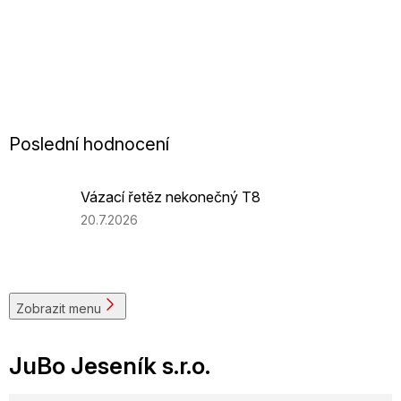
vázacích prostředků
Provádíme důkladné revize vázacích prostředků, včetně
magnetické defektoskopie řetězů, zkoušek magnetů,
ocelových lan a textilních vazáků. Zajišťujeme tak soulad s
legislativou a maximální bezpečnost Vašich provozů.
Poslední hodnocení
Mám zájem
Vázací řetěz nekonečný T8
Hodnocení
20.7.2026
produktu
je
5
z
5
Zobrazit menu
hvězdiček.
JuBo Jeseník s.r.o.