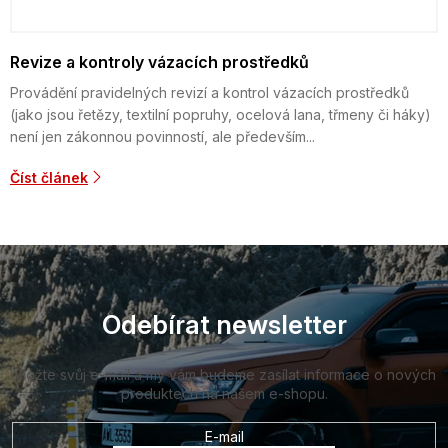
Revize a kontroly vázacích prostředků
Provádění pravidelných revizí a kontrol vázacích prostředků
(jako jsou řetězy, textilní popruhy, ocelová lana, třmeny či háky)
není jen zákonnou povinností, ale především...
Číst článek
Z
á
p
a
Odebírat newsletter
t
í
Vložte svůj e-mail a my vám budeme zasílat informace o nových
produktech na našem e-shopu.
E-mail