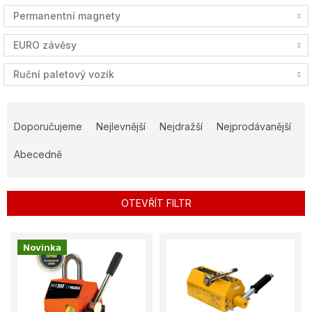
Permanentní magnety
EURO závěsy
Ruční paletový vozík
Ř
a
Doporučujeme
Nejlevnější
Nejdražší
Nejprodávanější
z
e
Abecedně
n
í
p
OTEVŘÍT FILTR
r
o
V
d
Novinka
ý
u
p
k
i
t
s
ů