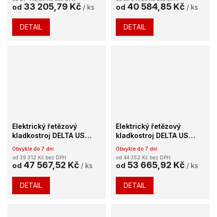
33 205,79 Kč
40 584,85 Kč
od
/ ks
od
/ ks
DETAIL
DETAIL
Elektrický řetězový
Elektrický řetězový
kladkostroj DELTA US
kladkostroj DELTA US
230V 1t/24 V
230V 2t/24 V
Obvykle do 7 dní
Obvykle do 7 dní
od 39 312 Kč bez DPH
od 44 352 Kč bez DPH
47 567,52 Kč
53 665,92 Kč
od
/ ks
od
/ ks
DETAIL
DETAIL