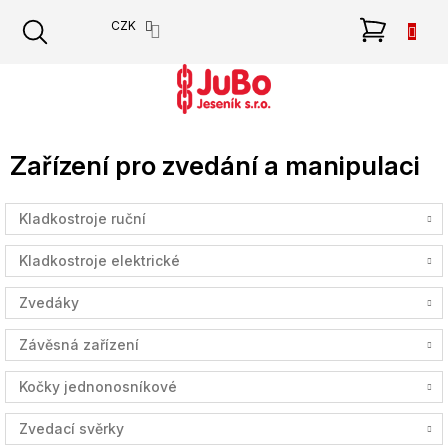
Přejít
NÁKU
CZK
na
obsah
KOŠÍK
Zařízení pro zvedání a manipulaci
Kladkostroje ruční
Kladkostroje elektrické
Zvedáky
Závěsná zařízení
Kočky jednonosníkové
Zvedací svěrky