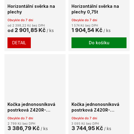
Horizontální svěrka na
Horizontální svěrka na
plechy
plechy 0,75t
Obvykle do 7 dní
Obvykle do 7 dní
od 2 398,22 Kč bez DPH
1 574 Kč bez DPH
2 901,85 Kč
1 904,54 Kč
od
/ ks
/ ks
DETAIL
Do košíku
Kočka jednonosníková
Kočka jednonosníková
postrková Z420R-
postrková Z420R-
A/1000Kg
B/1000Kg
Obvykle do 7 dní
Obvykle do 7 dní
2 799 Kč bez DPH
3 095 Kč bez DPH
3 386,79 Kč
3 744,95 Kč
/ ks
/ ks