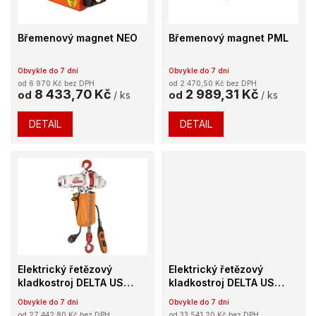
p
r
o
Břemenový magnet NEO
Břemenový magnet PML
d
u
Obvykle do 7 dní
Obvykle do 7 dní
k
od 6 970 Kč bez DPH
od 2 470,50 Kč bez DPH
t
8 433,70 Kč
2 989,31 Kč
od
/ ks
od
/ ks
ů
DETAIL
DETAIL
Elektrický řetězový
Elektrický řetězový
kladkostroj DELTA US
kladkostroj DELTA US
230V 0,5t
230V 1t
Obvykle do 7 dní
Obvykle do 7 dní
od 27 442,80 Kč bez DPH
od 33 541,20 Kč bez DPH