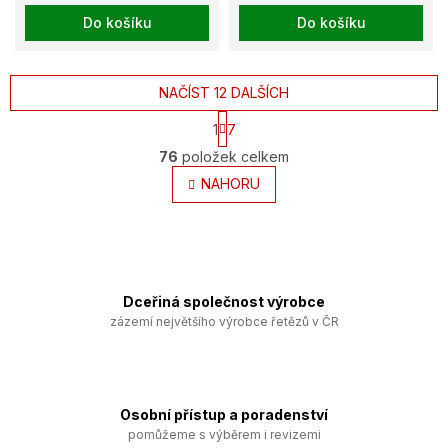
Do košíku
Do košíku
NAČÍST 12 DALŠÍCH
S
1
7
t
O
r
76
položek celkem
v
á
l
NAHORU
n
k
á
o
d
v
a
á
c
n
í
í
p
Dceřiná společnost výrobce
r
zázemí největšího výrobce řetězů v ČR
v
k
y
v
ý
Osobní přístup a poradenství
p
pomůžeme s výběrem i revizemi