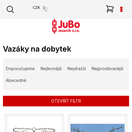
Přejít
NÁKU
CZK
na
obsah
KOŠÍK
Vazáky na dobytek
Ř
a
Doporučujeme
Nejlevnější
Nejdražší
Nejprodávanější
z
e
Abecedně
n
í
p
OTEVŘÍT FILTR
r
o
V
d
ý
u
p