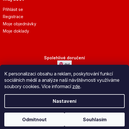
Přihlásit se
Registrace
Moje objednávky
Moje doklady
Spolehlivé doručení
K personalizaci obsahu a reklam, poskytování funkcí
Bezpečná platba
sociálních médií a analýze naší návštěvnosti využíváme
soubory cookies. Více informací
zde
.
Nastavení
Vytvořil Shoptet
Odmítnout
Souhlasím
Copyright 2026
JuBo Jeseník s.r.o.
. Všechna práva vyhrazena.
Upravit nastavení cookies