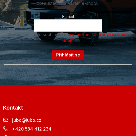
produktech na našem e-shopu.
E-mail
Vložením e-mailu souhlasíte s
podmínkami ochrany osobních
údajů
Přihlásit se
Kontakt
jubo
@
jubo.cz
+420 584 412 234