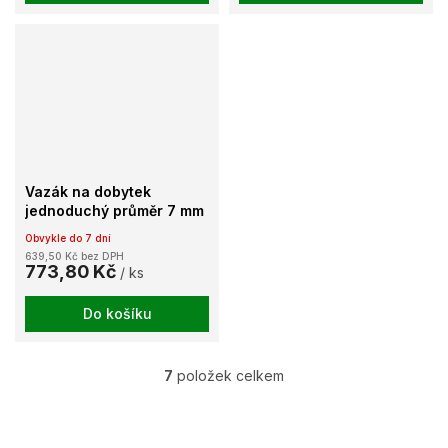
Vazák na dobytek
jednoduchý průměr 7 mm
Obvykle do 7 dní
639,50 Kč bez DPH
773,80 Kč
/ ks
Do košíku
7
položek celkem
O
v
l
á