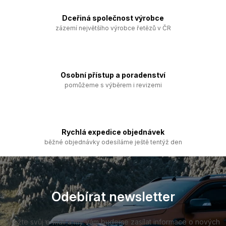
d
a
Dceřiná společnost výrobce
c
zázemí největšího výrobce řetězů v ČR
í
p
r
v
k
Osobní přístup a poradenství
y
pomůžeme s výběrem i revizemi
v
ý
p
i
s
Rychlá expedice objednávek
u
běžné objednávky odesíláme ještě tentýž den
Z
á
p
a
Odebírat newsletter
t
í
Vložte svůj e-mail a my vám budeme zasílat informace o nových