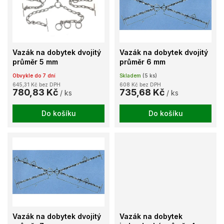
k
i
t
s
ů
p
r
o
Vazák na dobytek dvojitý
Vazák na dobytek dvojitý
d
průměr 5 mm
průměr 6 mm
u
Obvykle do 7 dní
Skladem
(5 ks)
k
645,31 Kč bez DPH
608 Kč bez DPH
t
780,83 Kč
735,68 Kč
/ ks
/ ks
ů
Do košíku
Do košíku
Vazák na dobytek dvojitý
Vazák na dobytek