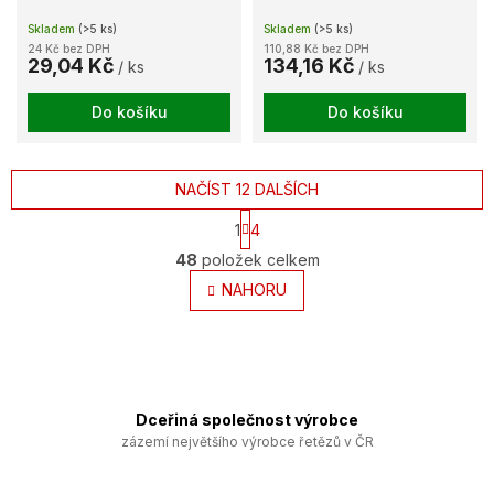
Skladem
(>5 ks)
Skladem
(>5 ks)
24 Kč bez DPH
110,88 Kč bez DPH
29,04 Kč
134,16 Kč
/ ks
/ ks
Do košíku
Do košíku
NAČÍST 12 DALŠÍCH
S
1
4
t
O
r
48
položek celkem
v
á
l
NAHORU
n
k
á
o
d
v
a
á
c
n
í
í
p
Dceřiná společnost výrobce
r
zázemí největšího výrobce řetězů v ČR
v
k