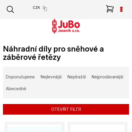
Přejít
NÁKU
CZK
na
obsah
KOŠÍK
Náhradní díly pro sněhové a
záběrové řetězy
Ř
a
Doporučujeme
Nejlevnější
Nejdražší
Nejprodávanější
z
e
Abecedně
n
í
p
OTEVŘÍT FILTR
r
o
V
d
ý