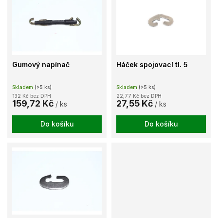
u
p
k
i
t
s
ů
p
r
o
Gumový napínač
Háček spojovací tl. 5
d
u
Skladem
(>5 ks)
Skladem
(>5 ks)
k
132 Kč bez DPH
22,77 Kč bez DPH
t
159,72 Kč
27,55 Kč
/ ks
/ ks
ů
Do košíku
Do košíku