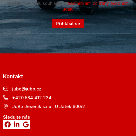
Vložením e-mailu souhlasíte s
podmínkami ochrany osobních
údajů
Přihlásit se
Kontakt
jubo
@
jubo.cz
+420 584 412 234
JuBo Jeseník s.r.o., U Jatek 600/2
Sledujte nás