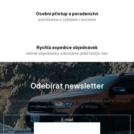
y
v
ý
Osobní přístup a poradenství
p
pomůžeme s výběrem i revizemi
i
s
u
Rychlá expedice objednávek
běžné objednávky odesíláme ještě tentýž den
Z
á
p
a
Odebírat newsletter
t
í
Vložte svůj e-mail a my vám budeme zasílat informace o nových
produktech na našem e-shopu.
E-mail