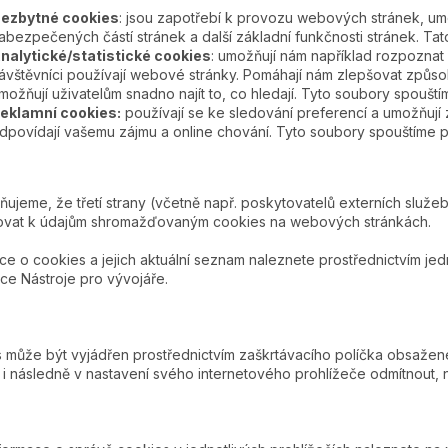
ezbytné cookies
: jsou zapotřebí k provozu webových stránek, umož
abezpečených částí stránek a další základní funkčnosti stránek. Ta
nalytické/statistické cookies
: umožňují nám například rozpoznat a
ávštěvníci používají webové stránky. Pomáhají nám zlepšovat způsob,
možňují uživatelům snadno najít to, co hledají. Tyto soubory spouš
eklamní cookies:
používají se ke sledování preferencí a umožňují 
dpovídají vašemu zájmu a online chování. Tyto soubory spouštíme
ujeme, že třetí strany (včetně např. poskytovatelů externích služ
povat k údajům shromažďovaným cookies na webových stránkách.
ce o cookies a jejich aktuální seznam naleznete prostřednictvím jedn
ce Nástroje pro vývojáře.
 může být vyjádřen prostřednictvím zaškrtávacího políčka obsažené
i následně v nastavení svého internetového prohlížeče odmítnout, ne