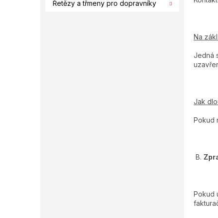
Řetězy a třmeny pro dopravníky
Na zák
Jedná s
uzavřen
Jak dl
Pokud n
B.
Zpr
Pokud u
faktura