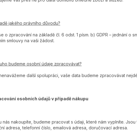
ladě jakého právního důvodu?
e o zpracování na základě čl. 6 odst. 1 písm. b) GDPR – jednání o s
ím smlouvy na vaši žádost.
ouho budeme osobní údaje zpracovávat?
enavážeme další spolupráci, vaše data budeme zpracovávat nejdéle
acování osobních údajů v případě nákupu
 nás nakoupíte, budeme pracovat s údaji, které nám vyplníte. Jsou 
ční adresa, telefonní číslo, emailová adresa, doručovací adresa.