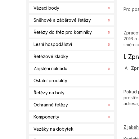
í
Vázací body
p
Pro pos
a
Sněhové a záběrové řetězy
n
e
Řetězy do fréz pro kominíky
Zpracov
l
2016 o 
Lesní hospodářství
směrnic
I. Zp
Řetězové kladky
A.
Zpr
Zajištění nákladu
Ostatní produkty
Pokud p
Řetězy na boty
prostře
adresa, 
Ochranné řetězy
Komponenty
Z jaké
Vazáky na dobytek
Kontakt