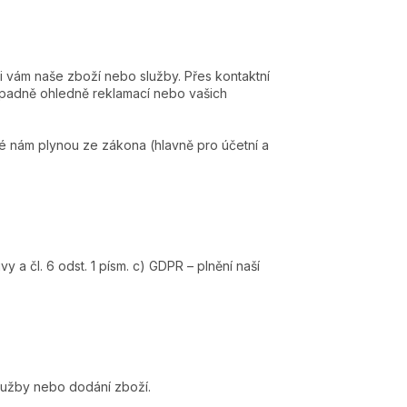
i vám naše zboží nebo služby. Přes kontaktní
ípadně ohledně reklamací nebo vašich
é nám plynou ze zákona (hlavně pro účetní a
y a čl. 6 odst. 1 písm. c) GDPR – plnění naší
služby nebo dodání zboží.