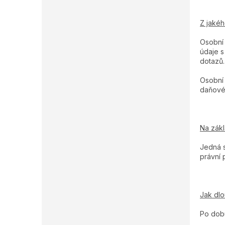
Z jaké
Osobní 
údaje s
dotazů.
Osobní 
daňové 
Na zák
Jedná s
právní 
Jak dl
Po dobu