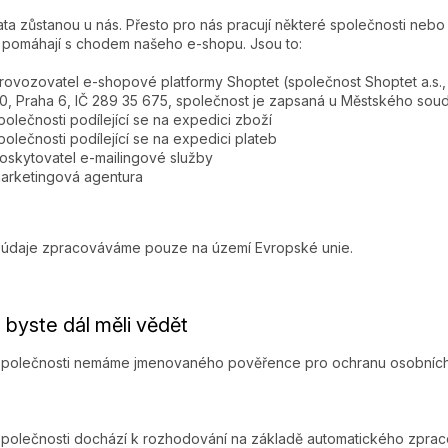
ta zůstanou u nás. Přesto pro nás pracují některé společnosti nebo
 pomáhají s chodem našeho e-shopu. Jsou to:
rovozovatel e-shopové platformy Shoptet (společnost Shoptet a.s.
0, Praha 6, IČ 289 35 675, společnost je zapsaná u Městského soud
polečnosti podílející se na expedici zboží
polečnosti podílející se na expedici plateb
oskytovatel e-mailingové služby
arketingová agentura
 údaje zpracováváme pouze na území Evropské unie.
Co byste dál měli vědět
 společnosti nemáme jmenovaného pověřence pro ochranu osobních
společnosti dochází k rozhodování na základě automatického zpracov