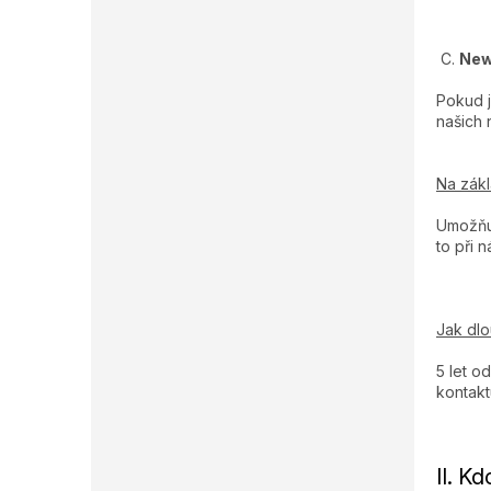
C.
New
Pokud j
našich 
Na zák
Umožňuj
to při 
Jak dl
5 let o
kontakt
II. K