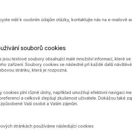
yste měli k osobním údajům otázky, kontaktujte nás na e-mailové a
oužívání souborů cookies
 jsou textové soubory obsahující malé množství informací, které se
ho zařízení. Soubory cookies se následně při každé další návštěvě
ebovou stránku, která je rozpozná.
 cookies plní různé úlohy, například umožňují efektivní navigaci m
preferencí a celkově zlepšují zkušenost uživatele. Dokážou také zaj
izpůsobené Vaší osobě a Vaším zájmům.
vých stránkách používáme následující cookies: