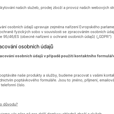
kytování našich služeb, prodej zboží a provoz našich webových s
ání osobních údajů upravuje zejména nařízení Evropského parlame
ochraně fyzických sobo v souvislosti se zpracováním osobních údaj
e 95/46/ES (obecné nařízení o ochraně osobních údajů) („GDPR“)
racování osobních údajů
acování osobních údajů v případě použití kontaktního formulář
optáváte naše produkty a služby, budeme pracovat s vašimi kontaktn
dnictvím poptávkového formuláře. Jsou to:
jméno, příjmení, emailov
telefonní číslo.
ho důvodu?
ujeme vás přes ně pro další domluvu ohledně zboží a služeb.