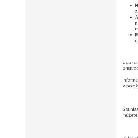
N
z
A
n
u
R
o
Upozorň
přistu
Informa
v polož
Souhlas
můžete 