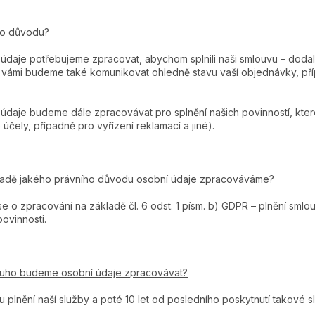
ho důvodu?
údaje potřebujeme zpracovat, abychom splnili naši smlouvu – dodal
 vámi budeme také komunikovat ohledně stavu vaší objednávky, př
údaje budeme dále zpracovávat pro splnění našich povinností, kter
účely, případně pro vyřízení reklamací a jiné).
ladě jakého právního důvodu osobní údaje zpracováváme?
e o zpracování na základě čl. 6 odst. 1 písm. b) GDPR – plnění smlouv
povinnosti.
ouho budeme osobní údaje zpracovávat?
 plnění naší služby a poté 10 let od posledního poskytnutí takové 