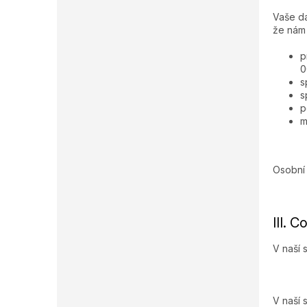
Vaše da
že nám
p
0
s
s
p
m
Osobní
III. 
V naší
V naší 