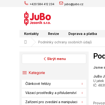
Přejít
+420 584 412 234
jubo@jubo.cz
na
obsah
Kontakty
Revize
Doprava a platba
Domů
Podmínky ochrany osobních údajů
Pod
Skrýt menu
P
Jsme s
o
Přeskočit
Kategorie
s
JuBo Je
kategorie
U jatek
t
Článkové řetězy
IČ:
483
r
a
Vázací prostředky a příslušenství
n
n
Zařízení pro zvedání a manipulaci
Provoz