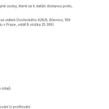
 jiné osoby, které se k datům dostanou proto,
, se sídlem Dvořeckého 628/8, Břevnov, 169
u v Praze, oddíl B vložka 25 395)
 údajů.
ání či profilování.