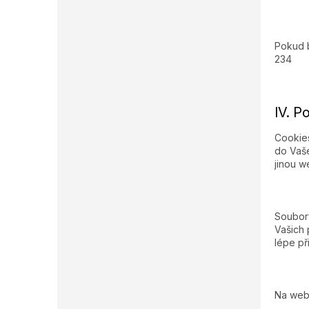
Pokud b
234
IV. P
Cookies
do Vaše
jinou w
Soubory
Vašich 
lépe př
Na webo