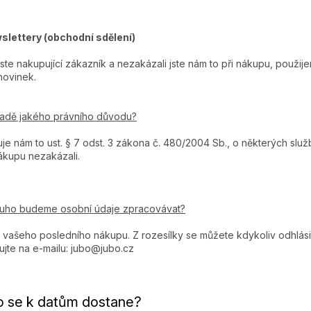
slettery (obchodní sdělení)
ste nakupující zákazník a nezakázali jste nám to při nákupu, použij
novinek.
ladě jakého právního důvodu?
e nám to ust. § 7 odst. 3 zákona č. 480/2004 Sb., o některých služ
nákupu nezakázali.
ouho budeme osobní údaje zpracovávat?
d vašeho posledního nákupu. Z rozesílky se můžete kdykoliv odhlási
ujte na e-mailu: jubo@jubo.cz
do se k datům dostane?