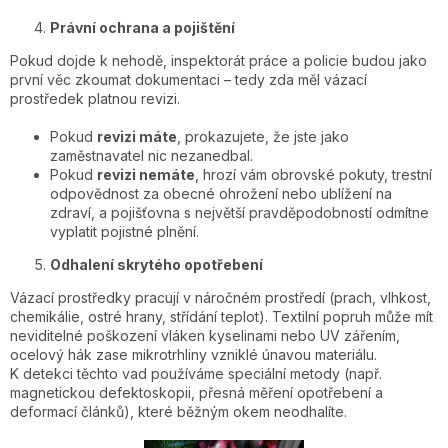
Právní ochrana a pojištění
Pokud dojde k nehodě, inspektorát práce a policie budou jako
první věc zkoumat dokumentaci – tedy zda měl vázací
prostředek platnou revizi.
Pokud
revizi máte
, prokazujete, že jste jako
zaměstnavatel nic nezanedbal.
Pokud
revizi nemáte
, hrozí vám obrovské pokuty, trestní
odpovědnost za obecné ohrožení nebo ublížení na
zdraví, a pojišťovna s největší pravděpodobností odmítne
vyplatit pojistné plnění.
Odhalení skrytého opotřebení
Vázací prostředky pracují v náročném prostředí (prach, vlhkost,
chemikálie, ostré hrany, střídání teplot). Textilní popruh může mít
neviditelné poškození vláken kyselinami nebo UV zářením,
ocelový hák zase mikrotrhliny vzniklé únavou materiálu.
K detekci těchto vad používáme speciální metody (např.
magnetickou defektoskopii, přesná měření opotřebení a
deformací článků), které běžným okem neodhalíte.