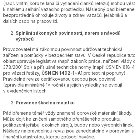
(např. vnitřní koroze lana či vytlačení článků řetězu) mohou vést
k náhlému selhání vázacího prostředku. Následný pád břemene
bezprostředně ohrožuje životy a zdraví vazačů, jeřábníků a
dalších osob na pracovišti.
Splnění zákonných povinností, norem s návodů
výrobců
Provozovatel má zákonnou povinnost udržovat technická
zařízení a pomůcky v bezpečném stavu. V České republice tuto
oblast upravuje legislativa (např. zákoník práce, nařízení vlády č.
378/2001 Sb.) a příslušné technické normy (např. ČSN EN 818-4
pro vázací řetězy,
ČSN EN 1492-1+A1
pro textilní popruhy).
Pravidelné revize certifikovanou osobou jsou povinné
(zpravidla minimálně 1× ročně) a jejich výsledky se evidují
v evidenčních listech.
Prevence škod na majetku
Pád břemene téměř vždy znamená obrovské materiální škody.
Může dojít ke zničení samotného přenášeného produktu,
poškození jeřábu, okolních strojů, budov nebo výrobních linek.
Náklady na pravidelnou revizi jsou zanedbatelné v porovnání s
finanční katastrofou, kterou způsobí havárie.