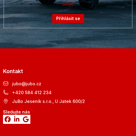
údajů
Přihlásit se
Kontakt
jubo
@
jubo.cz
+420 584 412 234
JuBo Jeseník s.r.o., U Jatek 600/2
Sledujte nás