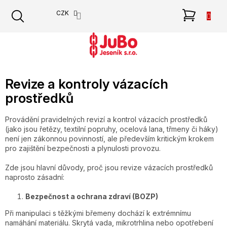
Přejít
NÁKU
CZK
na
obsah
KOŠÍK
Revize a kontroly vázacích
prostředků
Provádění pravidelných revizí a kontrol vázacích prostředků
(jako jsou řetězy, textilní popruhy, ocelová lana, třmeny či háky)
není jen zákonnou povinností, ale především kritickým krokem
pro zajištění bezpečnosti a plynulosti provozu.
Zde jsou hlavní důvody, proč jsou revize vázacích prostředků
naprosto zásadní:
Bezpečnost a ochrana zdraví (BOZP)
Při manipulaci s těžkými břemeny dochází k extrémnímu
namáhání materiálu. Skrytá vada, mikrotrhlina nebo opotřebení