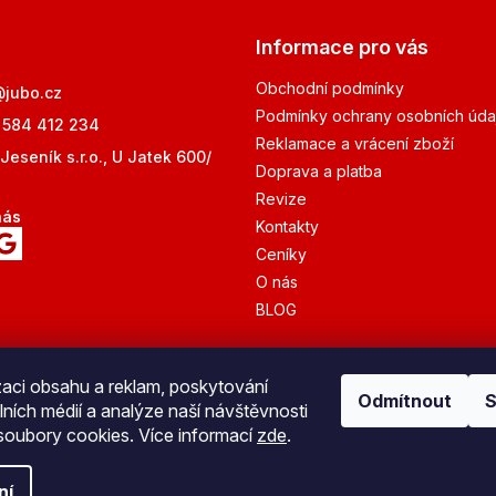
Informace pro vás
Obchodní podmínky
@
jubo.cz
Podmínky ochrany osobních úda
 584 412 234
Reklamace a vrácení zboží
Jeseník s.r.o., U Jatek 600/
Doprava a platba
Revize
nás
Kontakty
Ceníky
O nás
BLOG
zaci obsahu a reklam, poskytování
Odmítnout
S
lních médií a analýze naší návštěvnosti
Bezpečná platba
oubory cookies. Více informací
zde
.
ní