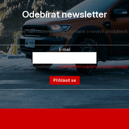
Odebírat newsletter
vůj e-mail a my vám budeme zasílat informace o nových produktech
e-shopu.
E-mail
Vložením e-mailu souhlasíte s
podmínkami ochrany osobních údajů
Přihlásit se