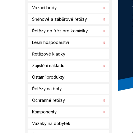
í
Vázací body
p
a
Sněhové a záběrové řetězy
n
e
Řetězy do fréz pro kominíky
l
Lesní hospodářství
Řetězové kladky
Zajištění nákladu
Ostatní produkty
Řetězy na boty
Ochranné řetězy
Komponenty
Vazáky na dobytek