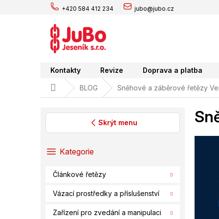
Přejít
+420 584 412 234
jubo@jubo.cz
na
obsah
Kontakty
Revize
Doprava a platba
Domů
BLOG
Sněhové a záběrové řetězy Ve
Sně
Skrýt menu
P
o
Přeskočit
Kategorie
s
kategorie
t
Článkové řetězy
r
a
Vázací prostředky a příslušenství
n
n
Zařízení pro zvedání a manipulaci