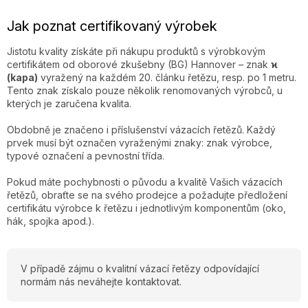
Jak poznat certifikovaný výrobek
Jistotu kvality získáte při nákupu produktů s výrobkovým
certifikátem od oborové zkušebny (BG) Hannover – znak
ϰ
(kapa)
vyražený na každém 20. článku řetězu, resp. po 1 metru.
Tento znak získalo pouze několik renomovaných výrobců, u
kterých je zaručena kvalita.
Obdobně je značeno i příslušenství vázacích řetězů. Každý
prvek musí být označen vyraženými znaky: znak výrobce,
typové označení a pevnostní třída.
Pokud máte pochybnosti o původu a kvalitě Vašich vázacích
řetězů, obraťte se na svého prodejce a požadujte předložení
certifikátu výrobce k řetězu i jednotlivým komponentům (oko,
hák, spojka apod.).
V případě zájmu o kvalitní vázací řetězy odpovídající
normám nás neváhejte kontaktovat.