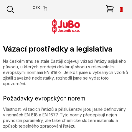
Přejít
NÁKU
CZK
na
obsah
KOŠÍK
Vázací prostředky a legislativa
Na českém trhu se stále častěji objevují vázací řetězy asijského
původu, u kterých prodejci deklarují shodu s relevantními
evropskými normami EN 818-2. Jelikož jsme u vybraných vzorků
zjistili závažné nedostatky, rozhodli jsme se vydat toto
upozornění.
Požadavky evropských norem
Vlastnosti vázacích řetězů a příslušenství jsou jasně definovány
v normách EN 818 a EN 1677. Tyto normy předepisují nejen
pevnostní parametry, ale také chemické složení materiálu a
způsob tepelného zpracování řetězu.