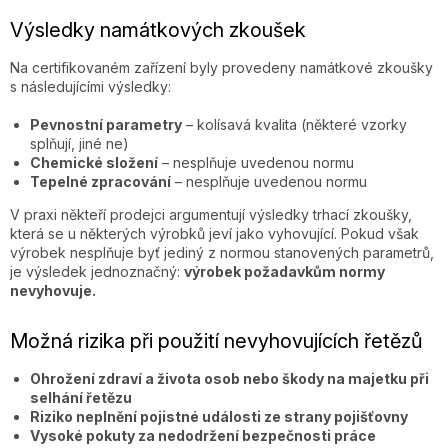
Výsledky namátkových zkoušek
Na certifikovaném zařízení byly provedeny namátkové zkoušky
s následujícími výsledky:
Pevnostní parametry
– kolísavá kvalita (některé vzorky
splňují, jiné ne)
Chemické složení
– nesplňuje uvedenou normu
Tepelné zpracování
– nesplňuje uvedenou normu
V praxi někteří prodejci argumentují výsledky trhací zkoušky,
která se u některých výrobků jeví jako vyhovující. Pokud však
výrobek nesplňuje byť jediný z normou stanovených parametrů,
je výsledek jednoznačný:
výrobek požadavkům normy
nevyhovuje.
Možná rizika při použití nevyhovujících řetězů
Ohrožení zdraví a života osob nebo škody na majetku při
selhání řetězu
Riziko neplnění pojistné události ze strany pojišťovny
Vysoké pokuty za nedodržení bezpečnosti práce