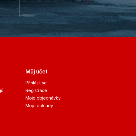
Můj účet
Přihlásit se
jů
Registrace
Moje objednávky
Moje doklady