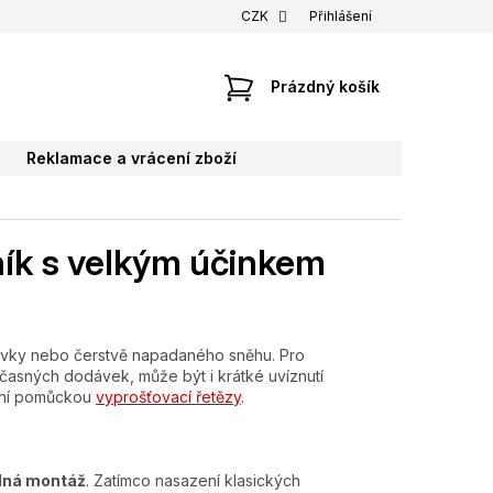
CZK
Přihlášení
NÁKUPNÍ
Prázdný košík
KOŠÍK
Reklamace a vrácení zboží
ník s velkým účinkem
ozovky nebo čerstvě napadaného sněhu. Pro
včasných dodávek, může být i krátké uvíznutí
ální pomůckou
vyprošťovací řetězy
.
dná montáž
. Zatímco nasazení klasických