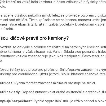
ch řetězů na velká kola kamionu je často zdlouhavé a fyzicky náro
olo.
erace je otázkou několika minut: řetěz se provleče otvorem v disku, 
m ani pod něj lézt. Tímto způsobem se na hnanou nápravu umístí je
 pneumatice
okamžitý, brutální záběr
potřebný k překonání krátké
ho úseku.
jsou klíčové právě pro kamiony?
vozidla se obvykle s problémem uvíznutí na náročných úsecích setká
ého kamionu je však situace jiná. Váha nákladu sice pomáhá s trakcí, 
 hmotnost vozidla znesnadňuje jakoukoli manipulaci. Často stačí jen
o.
ovací řetězy jsou proto pro profesionální přepravu
zásadním a vy
určeny pro dlouhodobou jízdu (k tomu slouží klasické sněhové řetě
etří čas:
Rychlá montáž znamená minimální prostoje na silnici.
etří náklady:
Odpadá nutnost volat drahé asistenční a odtahové slu
vyšuje bezpečnost:
Rychlé vyproštění snižuje riziko nehod a blok