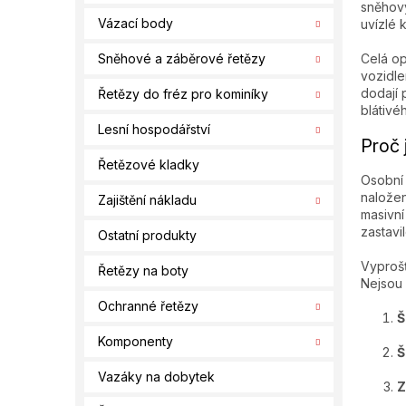
í
sněhový
Vázací body
uvízlé k
p
a
Sněhové a záběrové řetězy
Celá op
n
vozidle
e
dodají
Řetězy do fréz pro kominíky
l
blátivé
Lesní hospodářství
Proč 
Řetězové kladky
Osobní 
naložen
Zajištění nákladu
masivní
zastavil
Ostatní produkty
Vyprošť
Řetězy na boty
Nejsou 
Ochranné řetězy
Š
Komponenty
Š
Vazáky na dobytek
Z