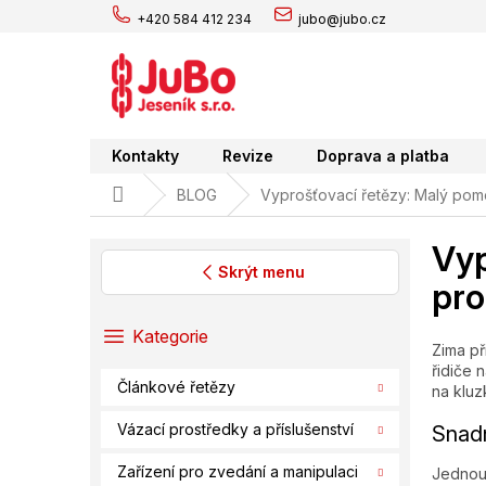
Přejít
+420 584 412 234
jubo@jubo.cz
na
obsah
Kontakty
Revize
Doprava a platba
Domů
BLOG
Vyprošťovací řetězy: Malý pom
Vyp
Skrýt menu
pro
P
o
Přeskočit
Kategorie
Zima př
s
kategorie
řidiče 
t
Článkové řetězy
na kluz
r
a
Vázací prostředky a příslušenství
Snadn
n
n
Zařízení pro zvedání a manipulaci
Jednou 