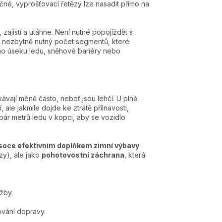
čné, vyprošťovací řetězy lze nasadit přímo na
zajistí a utáhne. Není nutné popojíždět s
n nezbytně nutný počet segmentů, které
ho úseku ledu, sněhové bariéry nebo
vají méně často, neboť jsou lehčí. U plně
ale jakmile dojde ke ztrátě přilnavosti,
 pár metrů ledu v kopci, aby se vozidlo
soce efektivním doplňkem zimní výbavy
.
zy), ale jako
pohotovostní záchrana
, která:
žby.
ování dopravy.