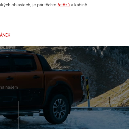
ských oblastech, je pár těchto
řetězů
v kabině
LÁNEK
 na našem