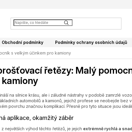
Obchodní podmínky
Podmínky ochrany osobních údajů
ocník s velkým účinkem pro kamiony
rošťovací řetězy: Malý pomoc
 kamiony
ináší na silnice krásu, ale i záludné nástrahy v podobě zamrzlé v
nákladních automobilů a kamionů, jejichž profese se neobejde bez 
kém povrchu značnou komplikací. Přesně pro tyto situace jsou ide
á aplikace, okamžitý záběr
z největších výhod těchto řetězů, je jejich
extrémně rychlá a sna