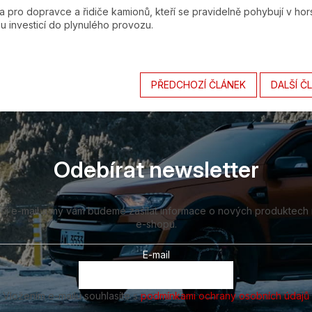
 pro dopravce a řidiče kamionů, kteří se pravidelně pohybují v hor
 investicí do plynulého provozu.
PŘEDCHOZÍ ČLÁNEK
DALŠÍ Č
Odebírat newsletter
vůj e-mail a my vám budeme zasílat informace o nových produktech
e-shopu.
E-mail
Vložením e-mailu souhlasíte s
podmínkami ochrany osobních údajů