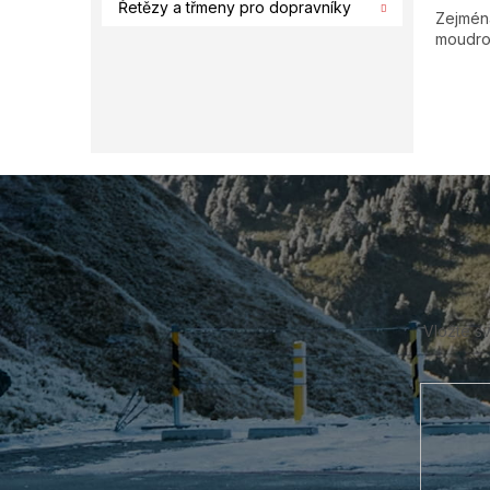
Řetězy a třmeny pro dopravníky
Zejména
moudrou
Z
á
p
a
t
í
Vložte s