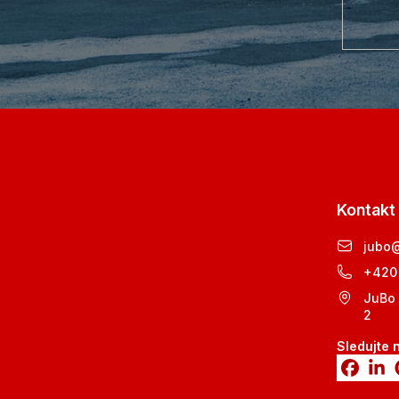
Kontakt
jubo
+420
JuBo 
2
Sledujte 