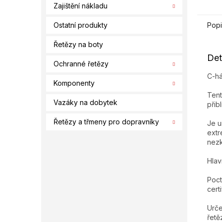
Zajištění nákladu
Popi
Ostatní produkty
Řetězy na boty
Det
Ochranné řetězy
C-há
Komponenty
Tent
Vazáky na dobytek
přib
Řetězy a třmeny pro dopravníky
Je u
extr
nezk
Hlav
Poct
cert
Urče
řetě