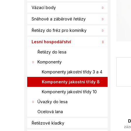
í
Vázací body
p
a
Sněhové a záběrové řetězy
n
e
Řetězy do fréz pro kominíky
l
Lesní hospodářství
Řetězy do lesa
Komponenty
Komponenty jakostní třídy 3 a 4
Komponenty jakostní třídy 8
Komponenty jakostní třídy 10
Úvazky do lesa
Ocelová lana
D
Řetězové kladky
záz