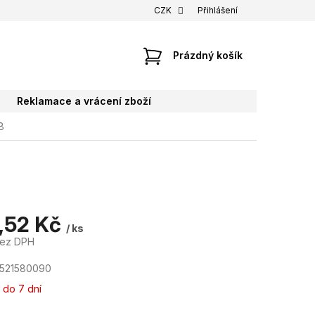
CZK
Přihlášení
NÁKUPNÍ
Prázdný košík
KOŠÍK
Reklamace a vrácení zboží
8
,52 Kč
/ ks
bez DPH
7521580090
 do 7 dní