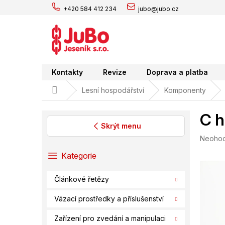
Přejít
+420 584 412 234
jubo@jubo.cz
na
obsah
Kontakty
Revize
Doprava a platba
Domů
Lesní hospodářství
Komponenty
C h
Skrýt menu
Průměr
Neoho
P
hodnoc
o
Přeskočit
Kategorie
produk
s
kategorie
je
t
0,0
Článkové řetězy
r
z
a
5
Vázací prostředky a příslušenství
hvězdič
n
n
Zařízení pro zvedání a manipulaci