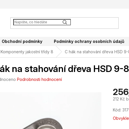
Obchodní podmínky
Podmínky ochrany osobních údajů
Komponenty jakostní třídy 8
C hák na stahování dřeva HSD 9-
ák na stahování dřeva HSD 9-8
né
dnoceno
Podrobnosti hodnocení
ení
256
tu
212 Kč 
Měrná
Kód:
31
cena:
ek.
Obvykle