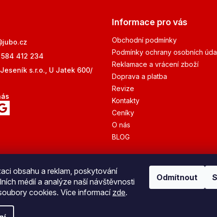
Informace pro vás
Obchodní podmínky
@
jubo.cz
Podmínky ochrany osobních úda
 584 412 234
Reklamace a vrácení zboží
Jeseník s.r.o., U Jatek 600/
Doprava a platba
Revize
nás
Kontakty
Ceníky
O nás
BLOG
zaci obsahu a reklam, poskytování
Odmítnout
S
lních médií a analýze naší návštěvnosti
Bezpečná platba
oubory cookies. Více informací
zde
.