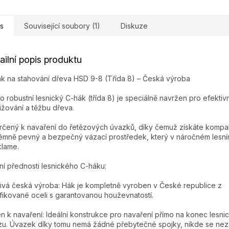
s
Související soubory (1)
Diskuze
ailní popis produktu
k na stahování dřeva HSD 9-8 (Třída 8) – Česká výroba
o robustní lesnický C-hák (třída 8) je speciálně navržen pro efektivn
ližování a těžbu dřeva.
rčený k navaření do řetězových úvazků, díky čemuž získáte kompak
émně pevný a bezpečný vázací prostředek, který v náročném lesní
lame.
ní přednosti lesnického C-háku:
ivá česká výroba: Hák je kompletně vyroben v České republice z
ifikované oceli s garantovanou houževnatostí.
n k navaření: Ideální konstrukce pro navaření přímo na konec lesni
zu. Úvazek díky tomu nemá žádné přebytečné spojky, nikde se ne