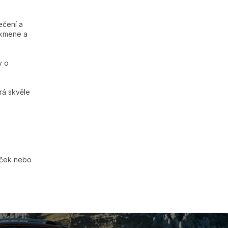
ečení a
 kmene a
y o
rá skvěle
eček nebo