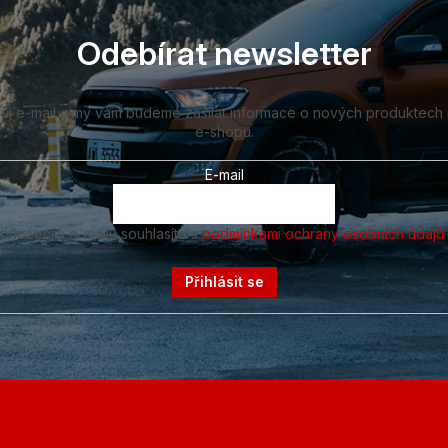
Odebírat newsletter
vůj e-mail a my vám budeme zasílat informace o nových produktech
e-shopu.
E-mail
Vložením e-mailu souhlasíte s
podmínkami ochrany osobních údajů
Přihlásit se