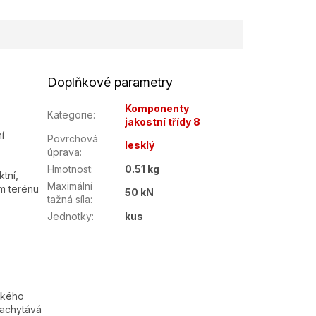
Doplňkové parametry
Komponenty
Kategorie
:
jakostní třídy 8
í
Povrchová
lesklý
úprava
:
Hmotnost
:
0.51 kg
tní,
Maximální
m terénu
50 kN
tažná síla
:
Jednotky
:
kus
ckého
zachytává