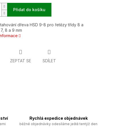
Přidat do košíku
tahování dřeva HSD 9-8 pro řetězy třídy 8 a
7, 8 a 9 mm
 informace
ZEPTAT SE
SDÍLET
ství
Rychlá expedice objednávek
zemi
běžné objednávky odesíláme ještě tentýž den