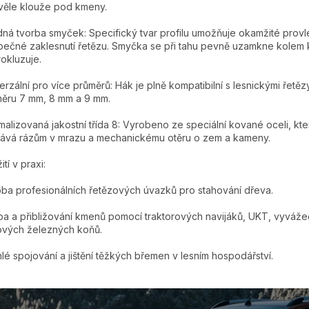
věle klouže pod kmeny.
ná tvorba smyček: Specifický tvar profilu umožňuje okamžité provl
ečné zaklesnutí řetězu. Smyčka se při tahu pevně uzamkne kolem
okluzuje.
erzální pro více průměrů: Hák je plně kompatibilní s lesnickými řetěz
ěru 7 mm, 8 mm a 9 mm.
malizovaná jakostní třída 8: Vyrobeno ze speciální kované oceli, kte
ává rázům v mrazu a mechanickému otěru o zem a kameny.
tí v praxi:
ba profesionálních řetězových úvazků pro stahování dřeva.
a a přibližování kmenů pomocí traktorových navijáků, UKT, vyváž
vých železných koňů.
lé spojování a jištění těžkých břemen v lesním hospodářství.