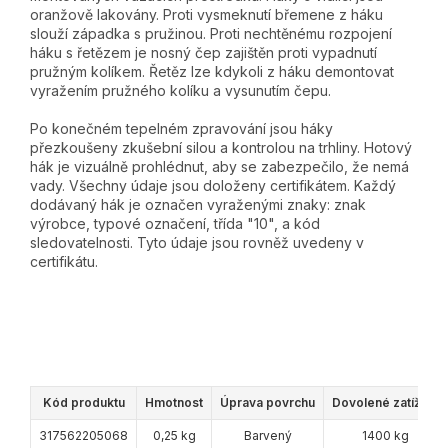
oranžově lakovány. Proti vysmeknutí břemene z háku
slouží západka s pružinou. Proti nechtěnému rozpojení
háku s řetězem je nosný čep zajištěn proti vypadnutí
pružným kolíkem. Řetěz lze kdykoli z háku demontovat
vyražením pružného kolíku a vysunutím čepu.
Po konečném tepelném zpravování jsou háky
přezkoušeny zkušební silou a kontrolou na trhliny. Hotový
hák je vizuálně prohlédnut, aby se zabezpečilo, že nemá
vady. Všechny údaje jsou doloženy certifikátem. Každý
dodávaný hák je označen vyraženými znaky: znak
výrobce, typové označení, třída "10", a kód
sledovatelnosti. Tyto údaje jsou rovněž uvedeny v
certifikátu.
Kód produktu
Hmotnost
Úprava povrchu
Dovolené zatížení
317562205068
0,25 kg
Barvený
1400 kg