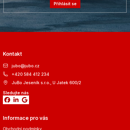
Přihlásit se
Kontakt
jubo
@
jubo.cz
+420 584 412 234
JuBo Jeseník s.r.o., U Jatek 600/2
Sledujte nás
Informace pro vás
Obchodní podmínky