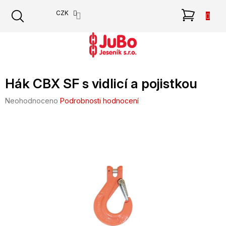
Přejít
NÁKU
CZK
na
obsah
KOŠÍK
Hák CBX SF s vidlicí a pojistkou
Průměrné
Neohodnoceno
Podrobnosti hodnocení
hodnocení
produktu
je
0,0
z
5
hvězdiček.