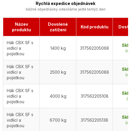
Rychlá expedice objednávek
běžné objednávky odesíláme ještě tentýž den
Název
Dovolené
Kód produktu
Dostu
produktu
zatížení
Hák CBX SF s
Skl
vidlicí a
1400 kg
317562205068
(>5
pojistkou
Hák CBX SF s
Skl
vidlicí a
2500 kg
317562205088
(>5
pojistkou
Hák CBX SF s
Skl
vidlicí a
4000 kg
317562205108
(5
pojistkou
Hák CBX SF s
Skl
vidlicí a
6700 kg
317562205138
(>5
pojistkou