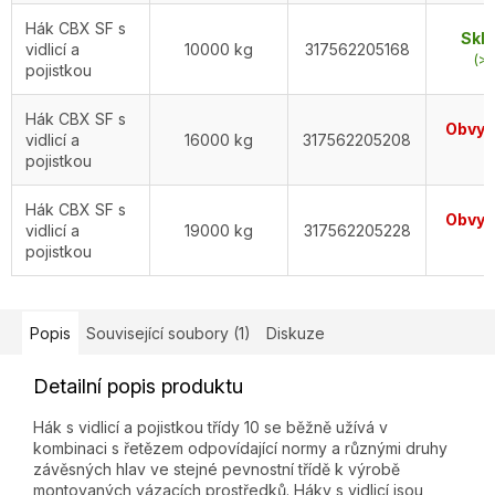
Hák CBX SF s
Skl
vidlicí a
10000 kg
317562205168
(>5
pojistkou
Hák CBX SF s
Obvykl
vidlicí a
16000 kg
317562205208
d
pojistkou
Hák CBX SF s
Obvykl
vidlicí a
19000 kg
317562205228
d
pojistkou
Popis
Související soubory (1)
Diskuze
Detailní popis produktu
Hák s vidlicí a pojistkou třídy 10 se běžně užívá v
kombinaci s řetězem odpovídající normy a různými druhy
závěsných hlav ve stejné pevnostní třídě k výrobě
montovaných vázacích prostředků. Háky s vidlicí jsou