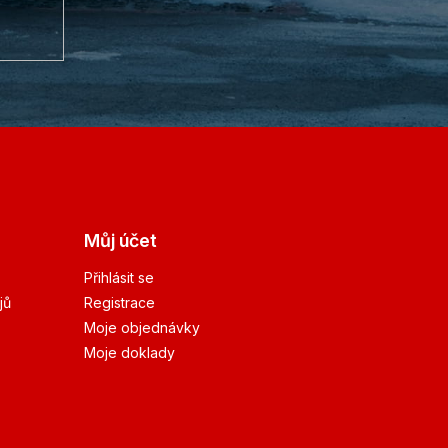
Můj účet
Přihlásit se
jů
Registrace
Moje objednávky
Moje doklady