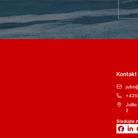
Kontakt
jubo
+420
JuBo 
2
Sledujte 