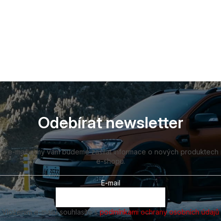
Odebírat newsletter
vůj e-mail a my vám budeme zasílat informace o nových produktech
e-shopu.
E-mail
Vložením e-mailu souhlasíte s
podmínkami ochrany osobních údajů