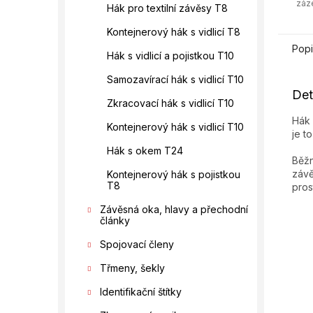
záz
Hák pro textilní závěsy T8
Kontejnerový hák s vidlicí T8
Popi
Hák s vidlicí a pojistkou T10
Samozavírací hák s vidlicí T10
Det
Zkracovací hák s vidlicí T10
Hák 
Kontejnerový hák s vidlicí T10
je t
Hák s okem T24
Běžn
závě
Kontejnerový hák s pojistkou
T8
pros
Závěsná oka, hlavy a přechodní
články
Spojovací členy
Třmeny, šekly
Identifikační štítky