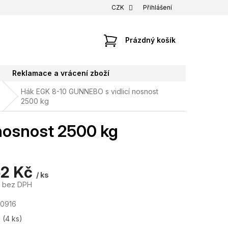
CZK
Přihlášení
NÁKUPNÍ
Prázdný košík
KOŠÍK
Reklamace a vrácení zboží
Hák EGK 8-10 GUNNEBO s vidlicí nosnost
2500 kg
nosnost 2500 kg
52 Kč
/ ks
č bez DPH
00916
m
(4 ks)