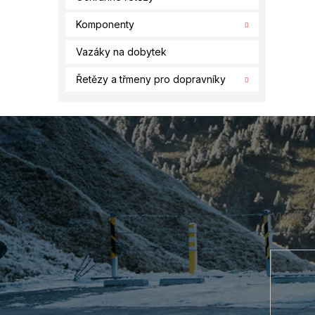
Komponenty
Vazáky na dobytek
Řetězy a třmeny pro dopravníky
Z
á
p
a
t
í
Vložte s