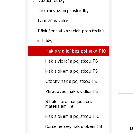
Vázací řetězy
n
í
Textilní vázací prostředky
p
a
Lanové vazáky
n
Příslušenství vázacích prostředků
e
l
Háky
Hák s vidlicí bez pojistky T10
Hák s vidlicí a pojistkou T8
Hák s okem a pojistkou T8
Otočný hák s pojistkou T8
Zkracovací hák s vidlicí T8
S hák - pro manipulaci s
materiálem T8
Hák s okem a pojistkou T10
Kontejnerový hák s okem T8
D