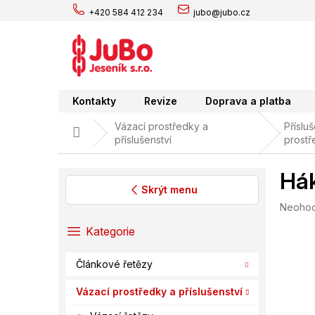
Přejít
+420 584 412 234
jubo@jubo.cz
na
obsah
Kontakty
Revize
Doprava a platba
Vázací prostředky a
Příslu
Domů
příslušenství
prostř
Hák
Skrýt menu
Průměr
Neoho
P
hodnoc
o
Přeskočit
Kategorie
produk
s
kategorie
je
t
0,0
Článkové řetězy
r
z
a
5
Vázací prostředky a příslušenství
hvězdič
n