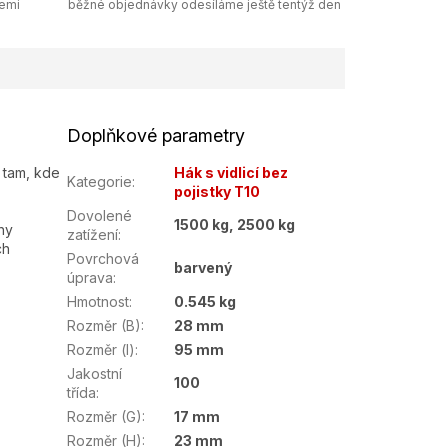
zemi
běžné objednávky odesíláme ještě tentýž den
Doplňkové parametry
ů tam, kde
Hák s vidlicí bez
Kategorie
:
pojistky T10
Dovolené
1500 kg, 2500 kg
hy
zatížení
:
ch
Povrchová
barvený
úprava
:
Hmotnost
:
0.545 kg
Rozměr (B)
:
28 mm
Rozměr (l)
:
95 mm
Jakostní
100
třída
:
Rozměr (G)
:
17 mm
Rozměr (H)
:
23 mm