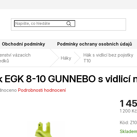
Obchodní podmínky
Podmínky ochrany osobních údajů
šenství vázacích
Hák s vidlicí bez pojistky
Háky
edků
T10
 EGK 8-10 GUNNEBO s vidlicí 
né
dnoceno
Podrobnosti hodnocení
ení
1 4
tu
1 200 K
Měrná
Kód:
Z1
cena:
ek.
Sklade