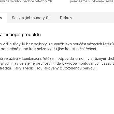
emí největšího výrobce řetězů v ČR
pomůžeme s výběrem i revi
s
Související soubory (1)
Diskuze
ailní popis produktu
s vidlicí třídy 10 bez pojistky lze využít jako součást vázacích řetěz
o bezpečné nebo kde nelze využít jiné konstrukční řešení.
ě se užívá v kombinaci s řetězem odpovídající normy a různými dru
sných hlav ve stejné pevnostní třídě k výrobě montovaných vázací
tředků. Háky s vidlicí jsou lakovány žlutozelenou barvou .