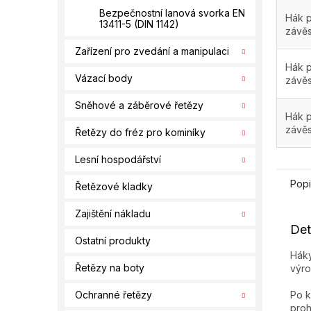
Bezpečnostní lanová svorka EN
Hák p
13411-5 (DIN 1142)
závě
Zařízení pro zvedání a manipulaci
Hák p
Vázací body
závě
Sněhové a záběrové řetězy
Hák p
závě
Řetězy do fréz pro kominíky
Lesní hospodářství
Popi
Řetězové kladky
Zajištění nákladu
Det
Ostatní produkty
Háky
Řetězy na boty
výro
Po k
Ochranné řetězy
proh