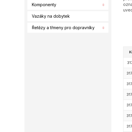
ozna
Komponenty
uved
Vazáky na dobytek
Řetězy a třmeny pro dopravníky
K
31
31
31
31
31
31
31