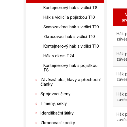
Kontejnerový hák s vidlicí T8
N
Hák s vidlicí a pojistkou T10
pr
Samozavírací hák s vidlicí T10
Hák p
Zkracovací hák s vidlicí T10
závě
Kontejnerový hák s vidlicí T10
Hák p
Hák s okem T24
závě
Kontejnerový hák s pojistkou
T8
Hák p
závě
Závěsná oka, hlavy a přechodní
články
Spojovací členy
Hák p
závě
Třmeny, šekly
Identifikační štítky
Hák p
závě
Zkracovací spojky