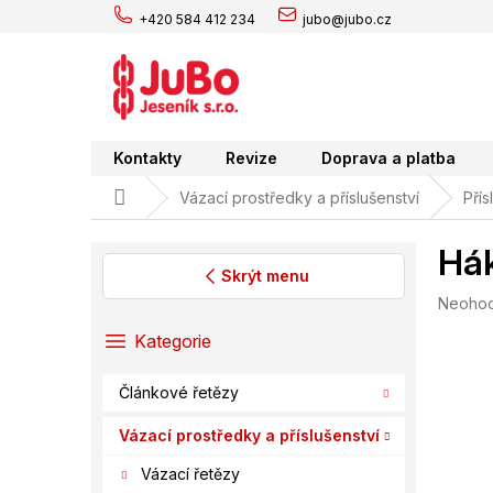
Přejít
+420 584 412 234
jubo@jubo.cz
na
obsah
Kontakty
Revize
Doprava a platba
Domů
Vázací prostředky a příslušenství
Přís
Hák
Skrýt menu
Průměr
Neoho
P
hodnoc
o
Přeskočit
Kategorie
produk
s
kategorie
je
t
0,0
Článkové řetězy
r
z
a
5
Vázací prostředky a příslušenství
hvězdič
n
Vázací řetězy
n