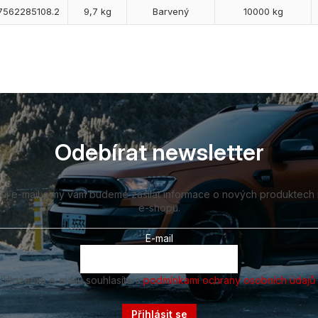
7562285108.2
9,7 kg
Barvený
10000 kg
Odebírat newsletter
vůj e-mail a my vám budeme zasílat informace o nových produktech
e-shopu.
E-mail
Vložením e-mailu souhlasíte s
podmínkami ochrany osobních údajů
Přihlásit se