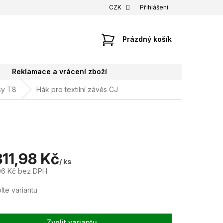
CZK
Přihlášení
NÁKUPNÍ
Prázdný košík
KOŠÍK
Reklamace a vrácení zboží
sy T8
Hák pro textilní závěs CJ
811,98 Kč
/ ks
06 Kč
bez DPH
lte variantu
Zvolit variantu