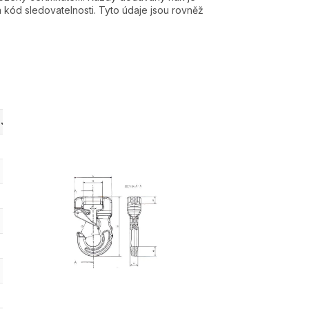
 kód sledovatelnosti. Tyto údaje jsou rovněž
Jakostní třída
A
B
C
D
G
80
78 mm
123 mm
12 mm
41 mm
17 mm
80
91 mm
148 mm
19 mm
55 mm
21 mm
80
113 mm
175 mm
21 mm
55 mm
25 mm
80
133 mm
223 mm
40 mm
70 mm
36 mm
80
133 mm
223 mm
40 mm
70 mm
36 mm
80
133 mm
223 mm
40 mm
70 mm
36 mm
80
188 mm
302 mm
50 mm
105 mm
40 mm