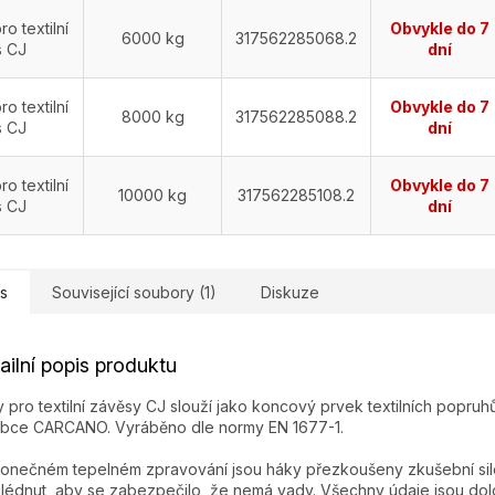
ro textilní
Obvykle do 7
6000 kg
317562285068.2
s CJ
dní
ro textilní
Obvykle do 7
8000 kg
317562285088.2
s CJ
dní
ro textilní
Obvykle do 7
10000 kg
317562285108.2
s CJ
dní
s
Související soubory (1)
Diskuze
ailní popis produktu
 pro textilní závěsy CJ slouží jako koncový prvek textilních popruh
bce CARCANO. Vyráběno dle normy EN 1677-1.
onečném tepelném zpravování jsou háky přezkoušeny zkušební silou 
lédnut, aby se zabezpečilo, že nemá vady. Všechny údaje jsou dol