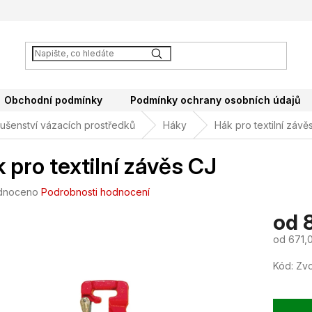
Obchodní podmínky
Podmínky ochrany osobních údajů
lušenství vázacích prostředků
Háky
Hák pro textilní závě
 pro textilní závěs CJ
né
dnoceno
Podrobnosti hodnocení
ení
od
tu
od
671,
Měrná
Kód:
Zvo
cena:
ek.