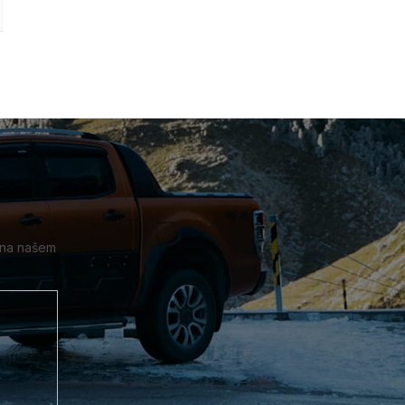
80
188 mm
302 mm
50 mm
105 mm
40 mm
 na našem