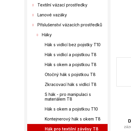
í
Textilní vázací prostředky
p
a
Lanové vazáky
n
Příslušenství vázacích prostředků
e
l
Háky
Hák s vidlicí bez pojistky T10
Hák s vidlicí a pojistkou T8
Hák s okem a pojistkou T8
Otočný hák s pojistkou T8
Zkracovací hák s vidlicí T8
S hák - pro manipulaci s
materiálem T8
Hák s okem a pojistkou T10
Kontejnerový hák s okem T8
D
záz
Hák pro textilní závěsy T8