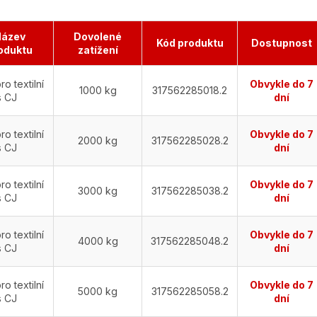
ázev
Dovolené
Kód produktu
Dostupnost
oduktu
zatížení
ro textilní
Obvykle do 7
1000 kg
317562285018.2
s CJ
dní
ro textilní
Obvykle do 7
2000 kg
317562285028.2
s CJ
dní
ro textilní
Obvykle do 7
3000 kg
317562285038.2
s CJ
dní
ro textilní
Obvykle do 7
4000 kg
317562285048.2
s CJ
dní
ro textilní
Obvykle do 7
5000 kg
317562285058.2
s CJ
dní