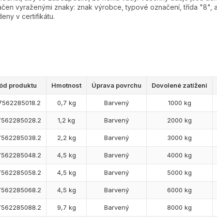
čen vyraženými znaky: znak výrobce, typové označení, třída "8", a
eny v certifikátu.
ód produktu
Hmotnost
Úprava povrchu
Dovolené zatížení
7562285018.2
0,7 kg
Barvený
1000 kg
7562285028.2
1,2 kg
Barvený
2000 kg
7562285038.2
2,2 kg
Barvený
3000 kg
7562285048.2
4,5 kg
Barvený
4000 kg
7562285058.2
4,5 kg
Barvený
5000 kg
7562285068.2
4,5 kg
Barvený
6000 kg
7562285088.2
9,7 kg
Barvený
8000 kg