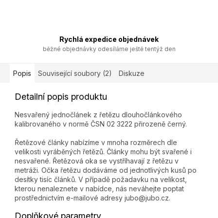
Rychlá expedice objednávek
běžné objednávky odesíláme ještě tentýž den
Popis
Související soubory (2)
Diskuze
Detailní popis produktu
Nesvařený jednočlánek z řetězu dlouhočlánkového
kalibrovaného v normě ČSN 02 3222 přirozeně černý.
Řetězové články nabízíme v mnoha rozměrech dle
velikosti vyráběných řetězů. Články mohu být svařené i
nesvařené. Řetězová oka se vystříhavají z řetězu v
metráži. Očka řetězu dodáváme od jednotlivých kusů po
desítky tisíc článků. V případě požadavku na velikost,
kterou nenaleznete v nabídce, nás neváhejte poptat
prostřednictvím e-mailové adresy jubo@jubo.cz.
Doplňkové parametry