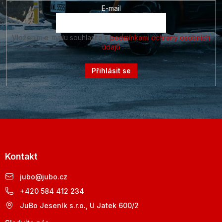
E-mail
Vložením e-mailu souhlasíte s
podmínkami ochrany osobních
údajů
Přihlásit se
Kontakt
jubo
@
jubo.cz
+420 584 412 234
JuBo Jeseník s.r.o., U Jatek 600/2