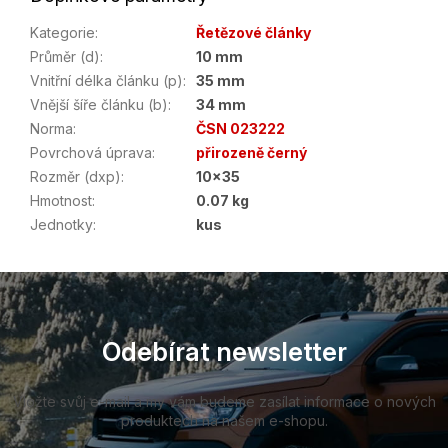
Kategorie
:
Řetězové články
Průměr (d)
:
10 mm
Vnitřní délka článku (p)
:
35 mm
Vnější šíře článku (b)
:
34 mm
Norma
:
ČSN 023222
Povrchová úprava
:
přirozeně černý
Rozměr (dxp)
:
10x35
Hmotnost
:
0.07 kg
Jednotky
:
kus
Z
á
p
a
Odebírat newsletter
t
í
Vložte svůj e-mail a my vám budeme zasílat informace o nových
produktech na našem e-shopu.