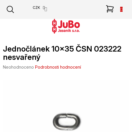
Přejít
NÁKU
CZK
na
obsah
KOŠÍK
Jednočlánek 10x35 ČSN 023222
nesvařený
Průměrné
Neohodnoceno
Podrobnosti hodnocení
hodnocení
produktu
je
0,0
z
5
hvězdiček.