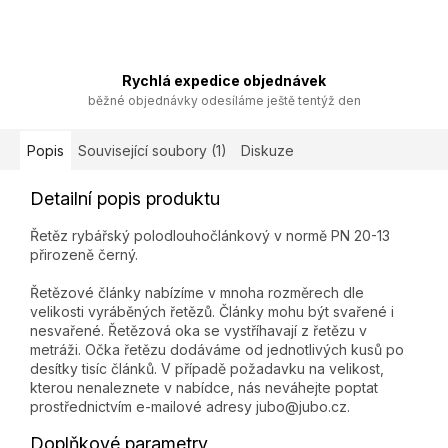
Rychlá expedice objednávek
běžné objednávky odesíláme ještě tentýž den
Popis
Související soubory (1)
Diskuze
Detailní popis produktu
Řetěz rybářský polodlouhočlánkový v normě PN 20-13
přirozeně černý.
Řetězové články nabízíme v mnoha rozměrech dle
velikosti vyráběných řetězů. Články mohu být svařené i
nesvařené. Řetězová oka se vystříhavají z řetězu v
metráži. Očka řetězu dodáváme od jednotlivých kusů po
desítky tisíc článků. V případě požadavku na velikost,
kterou nenaleznete v nabídce, nás neváhejte poptat
prostřednictvím e-mailové adresy jubo@jubo.cz.
Doplňkové parametry