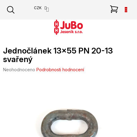
Přejít
NÁKU
CZK
na
obsah
KOŠÍK
Jednočlánek 13x55 PN 20-13
svařený
Průměrné
Neohodnoceno
Podrobnosti hodnocení
hodnocení
produktu
je
0,0
z
5
hvězdiček.