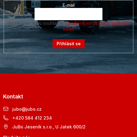
E-mail
Vložením e-mailu souhlasíte s
podmínkami ochrany osobních
údajů
Přihlásit se
Kontakt
jubo
@
jubo.cz
+420 584 412 234
JuBo Jeseník s.r.o., U Jatek 600/2