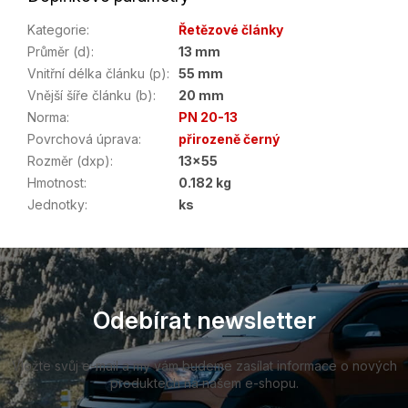
Kategorie
:
Řetězové články
Průměr (d)
:
13 mm
Vnitřní délka článku (p)
:
55 mm
Vnější šíře článku (b)
:
20 mm
Norma
:
PN 20-13
Povrchová úprava
:
přirozeně černý
Rozměr (dxp)
:
13x55
Hmotnost
:
0.182 kg
Jednotky
:
ks
Z
á
p
a
Odebírat newsletter
t
í
Vložte svůj e-mail a my vám budeme zasílat informace o nových
produktech na našem e-shopu.