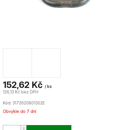
152,62 Kč
/ ks
126,13 Kč bez DPH
Měrná
Kód:
3172620801302E
cena:
Obvykle do 7 dní