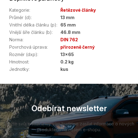
Kategorie
:
Řetězové články
Průměr (d)
:
13 mm
Vnitřní délka článku (p)
:
65 mm
Vnější šíře článku (b)
:
46.8 mm
Norma
:
DIN 762
Povrchová úprava
:
přirozeně černý
Rozměr (dxp)
:
13x65
Hmotnost
:
0.2 kg
Jednotky
:
kus
Z
á
p
a
Odebírat newsletter
t
í
Vložte svůj e-mail a my vám budeme zasílat informace o nových
produktech na našem e-shopu.