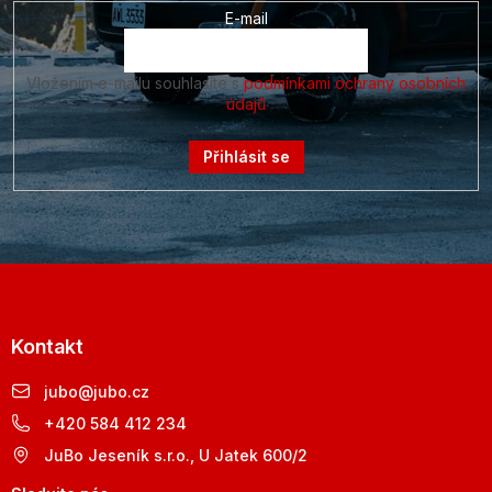
E-mail
Vložením e-mailu souhlasíte s
podmínkami ochrany osobních
údajů
Přihlásit se
Kontakt
jubo
@
jubo.cz
+420 584 412 234
JuBo Jeseník s.r.o., U Jatek 600/2