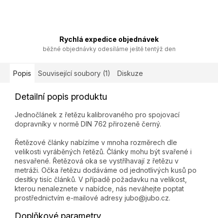
Rychlá expedice objednávek
běžné objednávky odesíláme ještě tentýž den
Popis
Související soubory (1)
Diskuze
Detailní popis produktu
Jednočlánek z řetězu kalibrovaného pro spojovací
dopravníky v normě DIN 762 přirozeně černý.
Řetězové články nabízíme v mnoha rozměrech dle
velikosti vyráběných řetězů. Články mohu být svařené i
nesvařené. Řetězová oka se vystříhavají z řetězu v
metráži. Očka řetězu dodáváme od jednotlivých kusů po
desítky tisíc článků. V případě požadavku na velikost,
kterou nenaleznete v nabídce, nás neváhejte poptat
prostřednictvím e-mailové adresy jubo@jubo.cz.
Doplňkové parametry