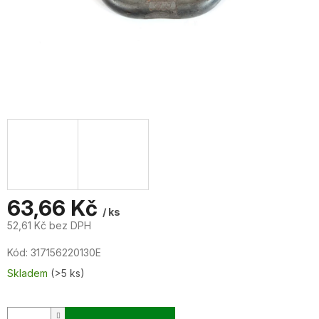
63,66 Kč
/ ks
52,61 Kč bez DPH
Měrná
Kód:
317156220130E
cena:
Skladem
(>5 ks)