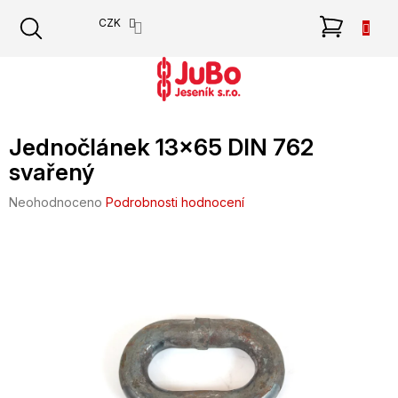
Přejít
NÁKU
CZK
na
obsah
KOŠÍK
Jednočlánek 13x65 DIN 762
svařený
Průměrné
Neohodnoceno
Podrobnosti hodnocení
hodnocení
produktu
je
0,0
z
5
hvězdiček.