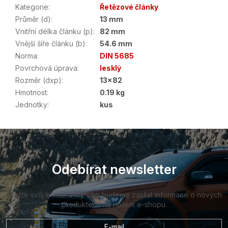
Kategorie
:
Řetězové články
Průměr (d)
:
13 mm
Vnitřní délka článku (p)
:
82 mm
Vnější šíře článku (b)
:
54.6 mm
Norma
:
DIN 5685
Povrchová úprava
:
lesklý
Rozměr (dxp)
:
13x82
Hmotnost
:
0.19 kg
Jednotky
:
kus
Z
á
p
a
Odebírat newsletter
t
í
Vložte svůj e-mail a my vám budeme zasílat informace o nových
produktech na našem e-shopu.
E-mail