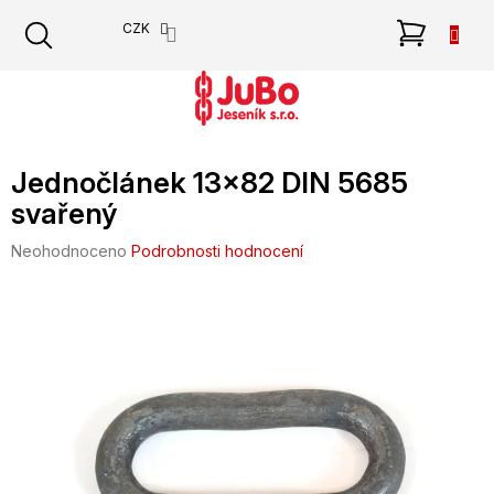
Přejít
NÁKU
CZK
na
obsah
KOŠÍK
Jednočlánek 13x82 DIN 5685
svařený
Průměrné
Neohodnoceno
Podrobnosti hodnocení
hodnocení
produktu
je
0,0
z
5
hvězdiček.