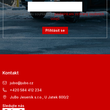
Vložením e-mailu souhlasíte s
podmínkami ochrany osobních
údajů
Přihlásit se
Kontakt
jubo
@
jubo.cz
+420 584 412 234
JuBo Jeseník s.r.o., U Jatek 600/2
Sledujte nás