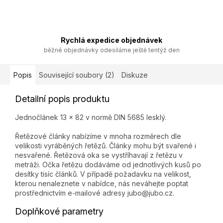
Rychlá expedice objednávek
běžné objednávky odesíláme ještě tentýž den
Popis
Související soubory (2)
Diskuze
Detailní popis produktu
Jednočlánek 13 x 82 v normě DIN 5685 lesklý.
Řetězové články nabízíme v mnoha rozměrech dle
velikosti vyráběných řetězů. Články mohu být svařené i
nesvařené. Řetězová oka se vystříhavají z řetězu v
metráži. Očka řetězu dodáváme od jednotlivých kusů po
desítky tisíc článků. V případě požadavku na velikost,
kterou nenaleznete v nabídce, nás neváhejte poptat
prostřednictvím e-mailové adresy jubo@jubo.cz.
Doplňkové parametry