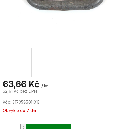
63,66 Kč
/ ks
52,61 Kč bez DPH
Měrná
Kód:
317358501131E
cena:
Obvykle do 7 dní