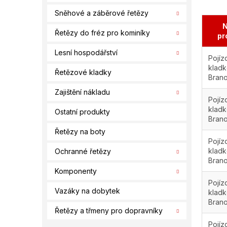
Sněhové a záběrové řetězy
N
Řetězy do fréz pro kominíky
pr
Lesní hospodářství
Pojíz
kladk
Řetězové kladky
Bran
Zajištění nákladu
Pojíz
kladk
Ostatní produkty
Bran
Řetězy na boty
Pojíz
kladk
Ochranné řetězy
Bran
Komponenty
Pojíz
Vazáky na dobytek
kladk
Bran
Řetězy a třmeny pro dopravníky
Pojíz