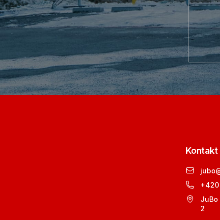
Kontakt
jubo
+420
JuBo 
2