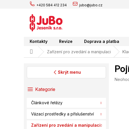
Přejít
+420 584 412 234
jubo@jubo.cz
na
obsah
Kontakty
Revize
Doprava a platba
Domů
Zařízení pro zvedání a manipulaci
Kla
Poj
Skrýt menu
Průměr
Neoho
P
hodnoc
o
Přeskočit
Kategorie
produk
s
kategorie
je
t
0,0
Článkové řetězy
r
z
a
5
Vázací prostředky a příslušenství
hvězdič
n
n
Zařízení pro zvedání a manipulaci