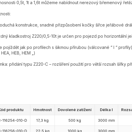
nosnosti 0,5t, 1t a 1,6t můžeme nabídnout nerezový břemenový řet
nosti:
oduchá konstrukce, snadné přizpůsobení kočky šířce jeřábové dráh
zdný kladkostroj Z220/0,5-10t je určen pro pojezd po horizontální j
 pojíždět jak po profilech s šikmou přírubou (válcované “ I “ profily)
, HEA, HEB, HEM „)
nka: přidání typu Z220-C – rozšíření použití pro větší rozsah šířky př
Kód produktu
Hmotnost
Dovolené zatížení
Délka l
Rozsa
3-116254-010-D
17,3 kg
500 kg
3000 mm
3-116256-010-D
22,5 kg
1000 kg
3000 mm