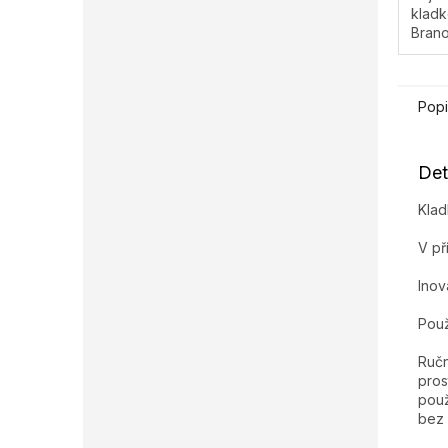
kladk
Bran
Popi
Det
Klad
V př
Inov
Použi
Ručn
pros
použ
bez 