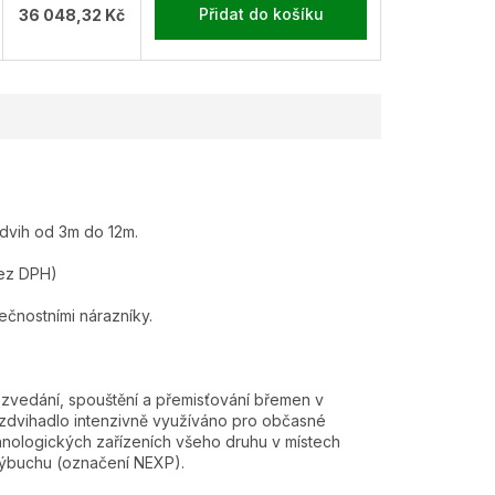
Přidat do košíku
36 048,32 Kč
zdvih od 3m do 12m.
bez DPH)
ečnostními nárazníky.
 zvedání, spouštění a přemisťování břemen v
 zdvihadlo intenzivně využíváno pro občasné
hnologických zařízeních všeho druhu v místech
výbuchu (označení NEXP).