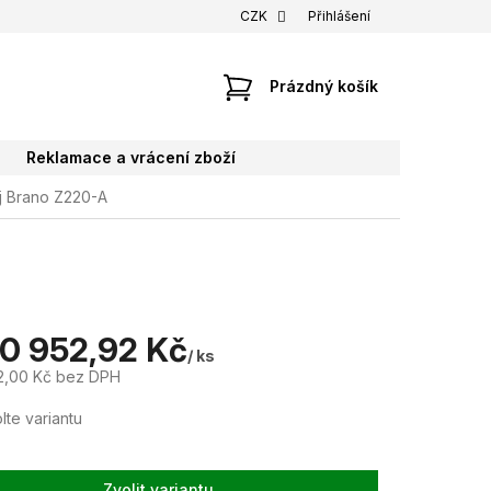
CZK
Přihlášení
NÁKUPNÍ
Prázdný košík
KOŠÍK
Reklamace a vrácení zboží
j Brano Z220-A
10 952,92 Kč
/ ks
2,00 Kč
bez DPH
lte variantu
Zvolit variantu