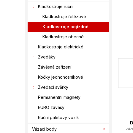
í
Kladkostroje ruční
p
a
Kladkostroje řetězové
n
Kladkostroje pojízdné
e
l
Kladkostroje obecné
Kladkostroje elektrické
Zvedáky
Závěsná zařízení
Kočky jednonosníkové
Zvedací svěrky
Permanentní magnety
EURO závěsy
Ruční paletový vozík
D
záz
Vázací body