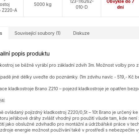
123-116262-
Obvykle do 7
ostoj
5000 kg
010-D
dní
o Z220-A
s
Související soubory (1)
Diskuze
ailní popis produktu
kostroj se běžně vyrábí pro základní zdvih 3m. Možnost volby pro 
ípadě jiné délky uveďte do poznámky. (1m zdvihu navíc - 519,- Kč 
ace kladkostroje Brano Z210 – pojezd kladkostroje je opatřen bezp
tí:
ě ovládaný pojízdný kladkostroj Z220/0,5t – 10t Brano je určený ke
toru jeřábové dráhy zvlášť vhodný pro použití všude tam, kde není
ití jako obslužné zdvihadlo pro montážní a údržbářské práce v tec
zdroje energie možnost používání také v prostředí s nebezpečím 