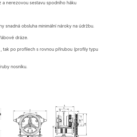
ěz a nerezovou sestavu spodního háku
y snadná obsluha minimální nároky na údržbu.
eřábové dráze.
, tak po profilech s rovnou přírubou (profily typu
íruby nosníku.
h šířky příruby nosníku
58 - 113 mm
58 - 113 mm