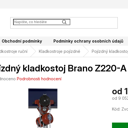
Obchodní podmínky
Podmínky ochrany osobních údajů
dkostroje ruční
Kladkostroje pojízdné
Pojízdný kladkosto
ízdný kladkostoj Brano Z220-A
né
dnoceno
Podrobnosti hodnocení
ení
od
tu
od
9 05
Měrná
Kód:
Zvo
cena:
ek.