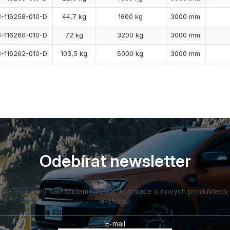
3-116258-010-D
44,7 kg
1600 kg
3000 mm
3-116260-010-D
72 kg
3200 kg
3000 mm
3-116262-010-D
103,5 kg
5000 kg
3000 mm
Odebírat newsletter
vůj e-mail a my vám budeme zasílat informace o nových produktech
e-shopu.
E-mail