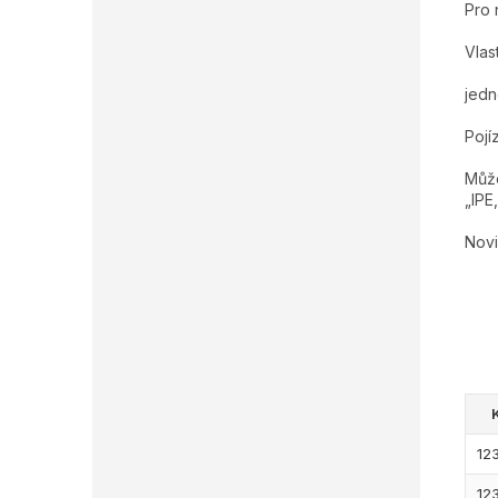
Pro 
Vlast
jedn
Pojí
Může
„IPE
Novi
12
12