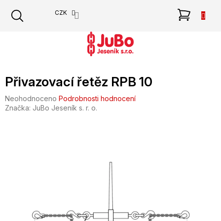
Přejít
NÁKU
CZK
na
obsah
KOŠÍK
Přivazovací řetěz RPB 10
Průměrné
Neohodnoceno
Podrobnosti hodnocení
hodnocení
Značka:
JuBo Jeseník s. r. o.
produktu
je
0,0
z
5
hvězdiček.