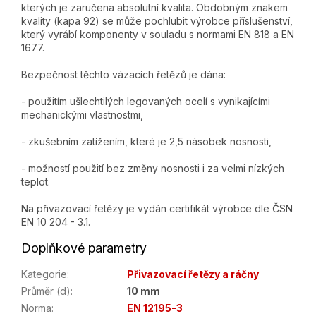
kterých je zaručena absolutní kvalita. Obdobným znakem
kvality (kapa 92) se může pochlubit výrobce příslušenství,
který vyrábí komponenty v souladu s normami EN 818 a EN
1677.
Bezpečnost těchto vázacích řetězů je dána:
- použitím ušlechtilých legovaných ocelí s vynikajícími
mechanickými vlastnostmi,
- zkušebním zatížením, které je 2,5 násobek nosnosti,
- možností použití bez změny nosnosti i za velmi nízkých
teplot.
Na přivazovací řetězy je vydán certifikát výrobce dle ČSN
EN 10 204 - 3.1.
Doplňkové parametry
Kategorie
:
Přivazovací řetězy a ráčny
Průměr (d)
:
10 mm
Norma
:
EN 12195-3