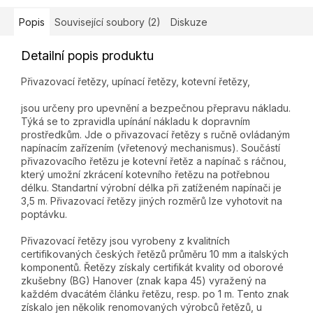
Popis
Související soubory (2)
Diskuze
Detailní popis produktu
Přivazovací řetězy, upínací řetězy, kotevní řetězy,
jsou určeny pro upevnění a bezpečnou přepravu nákladu.
Týká se to zpravidla upínání nákladu k dopravním
prostředkům. Jde o přivazovací řetězy s ručně ovládaným
napínacím zařízením (vřetenový mechanismus). Součástí
přivazovacího řetězu je kotevní řetěz a napínač s ráčnou,
který umožní zkrácení kotevního řetězu na potřebnou
délku. Standartní výrobní délka při zatíženém napínači je
3,5 m. Přivazovací řetězy jiných rozměrů lze vyhotovit na
poptávku.
Přivazovací řetězy jsou vyrobeny z kvalitních
certifikovaných českých řetězů průměru 10 mm a italských
komponentů. Řetězy získaly certifikát kvality od oborové
zkušebny (BG) Hanover (znak kapa 45) vyražený na
každém dvacátém článku řetězu, resp. po 1 m. Tento znak
získalo jen několik renomovaných výrobců řetězů, u