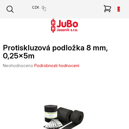
Přejít
NÁKU
CZK
na
obsah
KOŠÍK
Protiskluzová podložka 8 mm,
0,25x5m
Průměrné
Neohodnoceno
Podrobnosti hodnocení
hodnocení
produktu
je
0,0
z
5
hvězdiček.