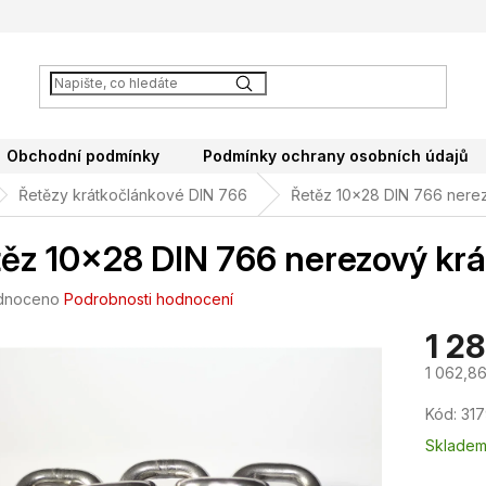
Obchodní podmínky
Podmínky ochrany osobních údajů
Řetězy krátkočlánkové DIN 766
Řetěz 10x28 DIN 766 nere
ěz 10x28 DIN 766 nerezový kr
né
dnoceno
Podrobnosti hodnocení
ení
1 2
tu
1 062,8
Měrná
Kód:
317
cena:
ek.
Sklade