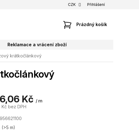
CZK
Přihlášení
NÁKUPNÍ
Prázdný košík
KOŠÍK
Reklamace a vrácení zboží
zový krátkočlánkový
átkočlánkový
86,06 Kč
/ m
6 Kč bez DPH
956621100
m
(>5 m)