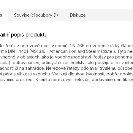
s
Související soubory (1)
Diskuze
ailní popis produktu
itní řetěz z nerezové oceli v normě DIN 766 provedení krátký článek
rmě DIN 1.4401 (AISI 316 - American Iron and Steel Institute ). Tyto n
 vhodné v oblastech jako je vodohospodářství (řetězy pro ponorná
adla), potravinářství, průmysl či zemědělství, ale použijete je i v inte
cnosti či na zahrádce. Nerezové řetězy odolávají trvalému působe
í páry a vlhkosti vzduchu. Vynikají dlouhou životností, dobře odoláv
sivnímu prostředí. K těmto nerezovým řetězům dodáváme certifikáty 