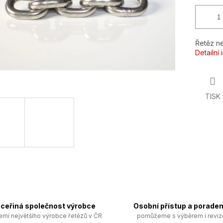
Řetěz n
Detailní
TISK
ceřiná společnost výrobce
Osobní přístup a poraden
emí největšího výrobce řetězů v ČR
pomůžeme s výběrem i revi