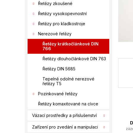
í
Řetězy zkoušené
p
Řetězy vysokopevnostní
a
n
Řetězy pro kladkostroje
e
Nerezové řetězy
l
Řetězy krátkočlánkové DIN
766
Řetězy dlouhočlánkové DIN 763
Řetězy DIN 5685
Tepelně odolné nerezové
řetězy T5
Pozinkované řetězy
Řetězy komaxitované na cívce
Vázací prostředky a příslušenství
D
Zařízení pro zvedání a manipulaci
záz