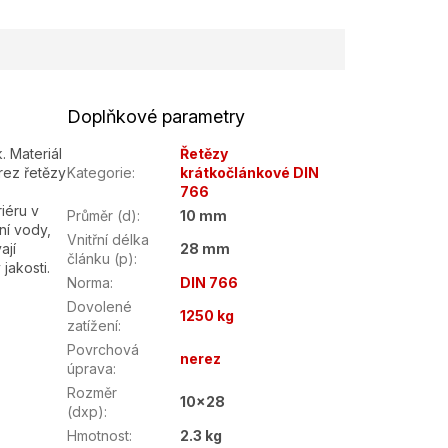
Doplňkové parametry
. Materiál
Řetězy
erez řetězy
Kategorie
:
krátkočlánkové DIN
766
riéru v
Průměr (d)
:
10 mm
ní vody,
Vnitřní délka
ají
28 mm
článku (p)
:
jakosti.
Norma
:
DIN 766
Dovolené
1250 kg
zatížení
:
Povrchová
nerez
úprava
:
Rozměr
10x28
(dxp)
:
Hmotnost
:
2.3 kg