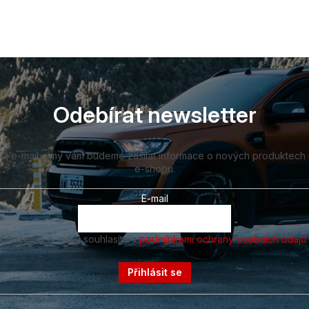
Odebírat newsletter
vůj e-mail a my vám budeme zasílat informace o nových produktech
e-shopu.
E-mail
Vložením e-mailu souhlasíte s
podmínkami ochrany osobních údajů
Přihlásit se