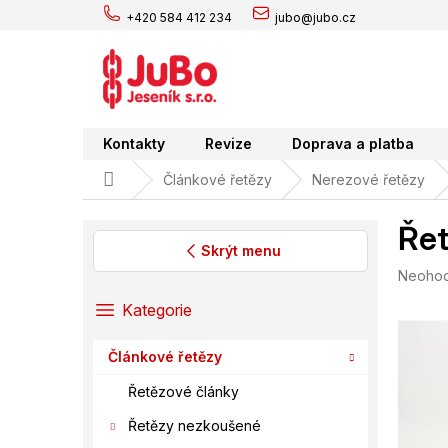
Přejít
+420 584 412 234
jubo@jubo.cz
na
obsah
Kontakty
Revize
Doprava a platba
Domů
Článkové řetězy
Nerezové řetězy
Řet
Skrýt menu
Průměr
Neoho
P
hodnoc
o
Přeskočit
Kategorie
produk
s
kategorie
je
t
0,0
Článkové řetězy
r
z
a
5
Řetězové články
hvězdič
n
Řetězy nezkoušené
n