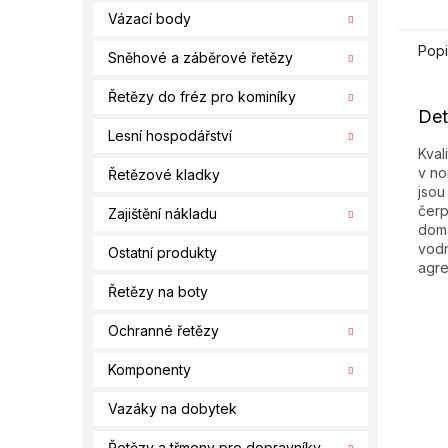
Vázací body
Popi
Sněhové a záběrové řetězy
Řetězy do fréz pro kominíky
Det
Lesní hospodářství
Kval
v no
Řetězové kladky
jsou
čerp
Zajištění nákladu
domá
vodn
Ostatní produkty
agre
Řetězy na boty
Ochranné řetězy
Komponenty
Vazáky na dobytek
Řetězy a třmeny pro dopravníky