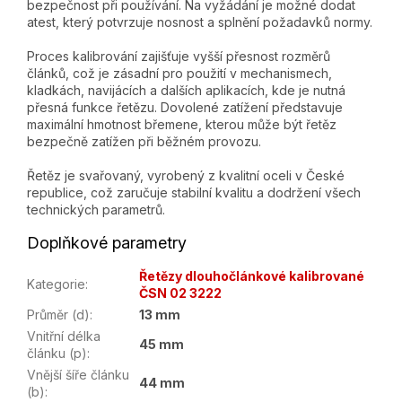
bezpečnost při používání. Na vyžádání je možné dodat
atest, který potvrzuje nosnost a splnění požadavků normy.
Proces kalibrování zajišťuje vyšší přesnost rozměrů
článků, což je zásadní pro použití v mechanismech,
kladkách, navijácích a dalších aplikacích, kde je nutná
přesná funkce řetězu. Dovolené zatížení představuje
maximální hmotnost břemene, kterou může být řetěz
bezpečně zatížen při běžném provozu.
Řetěz je svařovaný, vyrobený z kvalitní oceli v České
republice, což zaručuje stabilní kvalitu a dodržení všech
technických parametrů.
Doplňkové parametry
Řetězy dlouhočlánkové kalibrované
Kategorie
:
ČSN 02 3222
Průměr (d)
:
13 mm
Vnitřní délka
45 mm
článku (p)
:
Vnější šíře článku
44 mm
(b)
: