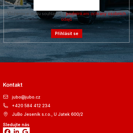
Vložením e-mailu souhlasíte s
podmínkami ochrany osobních
údajů
Přihlásit se
Kontakt
jubo
@
jubo.cz
+420 584 412 234
JuBo Jeseník s.r.o., U Jatek 600/2
Sledujte nás