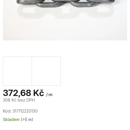
372,68 Kč
/ m
308 Kč bez DPH
Měrná
Kód:
317112220130
cena:
Skladem
(>5 m)