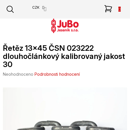
Přejít
NÁKU
CZK
na
obsah
KOŠÍK
Řetěz 13x45 ČSN 023222
dlouhočlánkový kalibrovaný jakost
30
Průměrné
Neohodnoceno
Podrobnosti hodnocení
hodnocení
produktu
je
0,0
z
5
hvězdiček.