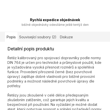
Rychlá expedice objednávek
běžné objednávky odesíláme ještě tentýž den
Popis
Související soubory (2)
Diskuze
Detailní popis produktu
Řetěz kalibrovaný pro spojovací dopravníky podle normy
DIN 764 je určen pro technické a průmyslové použití, kde
je vyžadována vysoká přesnost rozměrů a spolehlivá
funkce. Provedení přirozeně černé (bez povrchové
úpravy) zajišťuje dobré vlastnosti pro běžné provozní
podmínky a možnost následné povrchové úpravy dle
potřeby.
Řetězy jsou zkoušené v celé délce předepsaným
zkušebním zatížením, což garantuje jejich kvalitu a
bezpečnost při používání. Na vyžádání je možné dodat
atest, který potvrzuje nosnost a splnění požadavků normy.