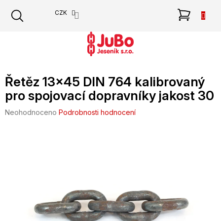
Přejít
NÁKU
CZK
na
obsah
KOŠÍK
Řetěz 13x45 DIN 764 kalibrovaný
pro spojovací dopravníky jakost 30
Průměrné
Neohodnoceno
Podrobnosti hodnocení
hodnocení
produktu
je
0,0
z
5
hvězdiček.