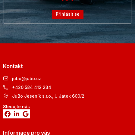
Přihlásit se
Kontakt
jubo
@
jubo.cz
+420 584 412 234
JuBo Jeseník s.r.o., U Jatek 600/2
Sledujte nás
Informace pro vás