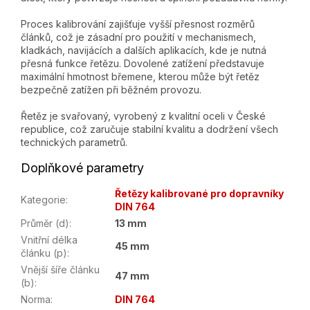
Proces kalibrování zajišťuje vyšší přesnost rozměrů
článků, což je zásadní pro použití v mechanismech,
kladkách, navijácích a dalších aplikacích, kde je nutná
přesná funkce řetězu. Dovolené zatížení představuje
maximální hmotnost břemene, kterou může být řetěz
bezpečně zatížen při běžném provozu.
Řetěz je svařovaný, vyrobený z kvalitní oceli v České
republice, což zaručuje stabilní kvalitu a dodržení všech
technických parametrů.
Doplňkové parametry
Řetězy kalibrované pro dopravníky
Kategorie
:
DIN 764
Průměr (d)
:
13 mm
Vnitřní délka
45 mm
článku (p)
:
Vnější šíře článku
47 mm
(b)
:
Norma
:
DIN 764