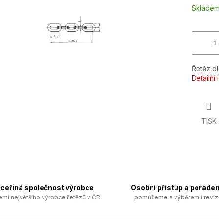
ek.
Sklade
Řetěz d
Detailní
TISK
ceřiná společnost výrobce
Osobní přístup a poraden
emí největšího výrobce řetězů v ČR
pomůžeme s výběrem i revi