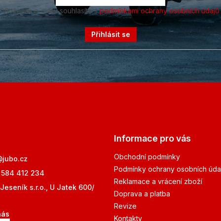
Vložením e-mailu souhlasíte s
podmínkami ochrany osobních údajů
Přihlásit se
Informace pro vás
Obchodní podmínky
@
jubo.cz
Podmínky ochrany osobních úda
 584 412 234
Reklamace a vrácení zboží
Jeseník s.r.o., U Jatek 600/
Doprava a platba
Revize
nás
Kontakty