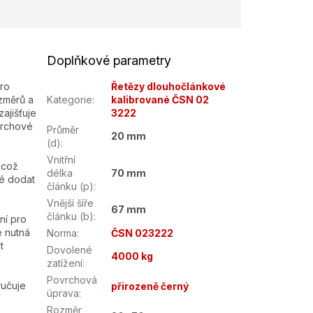
Doplňkové parametry
ro
Řetězy dlouhočlánkové
změrů a
Kategorie
:
kalibrované ČSN 02
ajišťuje
3222
vrchové
Průměr
20 mm
(d)
:
Vnitřní
 což
délka
70 mm
né dodat
článku (p)
:
Vnější šíře
67 mm
článku (b)
:
ní pro
e nutná
Norma
:
ČSN 023222
t
Dovolené
4000 kg
.
zatížení
:
Povrchová
ručuje
přirozeně černý
úprava
:
Rozměr