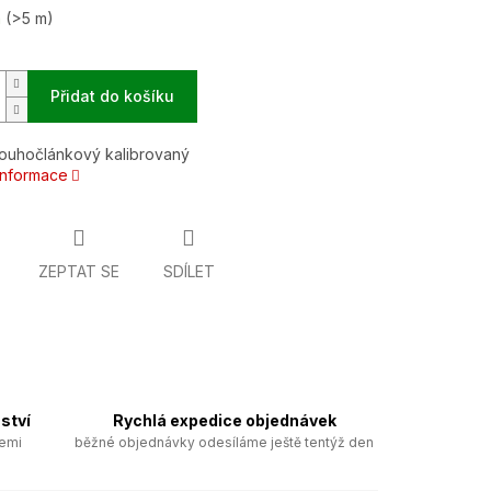
m
(>5 m)
Přidat do košíku
louhočlánkový kalibrovaný
 informace
ZEPTAT SE
SDÍLET
ství
Rychlá expedice objednávek
zemi
běžné objednávky odesíláme ještě tentýž den