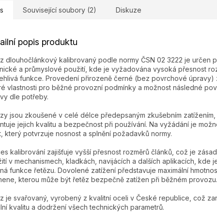
s
Související soubory (2)
Diskuze
ailní popis produktu
z dlouhočlánkový kalibrovaný podle normy ČSN 02 3222 je určen p
nické a průmyslové použití, kde je vyžadována vysoká přesnost ro
ehlivá funkce. Provedení přirozeně černé (bez povrchové úpravy) z
é vlastnosti pro běžné provozní podmínky a možnost následné po
vy dle potřeby.
zy jsou zkoušené v celé délce předepsaným zkušebním zatížením,
ntuje jejich kvalitu a bezpečnost při používání. Na vyžádání je mož
t, který potvrzuje nosnost a splnění požadavků normy.
es kalibrování zajišťuje vyšší přesnost rozměrů článků, což je zásad
ití v mechanismech, kladkách, navijácích a dalších aplikacích, kde j
ná funkce řetězu. Dovolené zatížení představuje maximální hmotnos
ene, kterou může být řetěz bezpečně zatížen při běžném provozu
z je svařovaný, vyrobený z kvalitní oceli v České republice, což za
ilní kvalitu a dodržení všech technických parametrů.