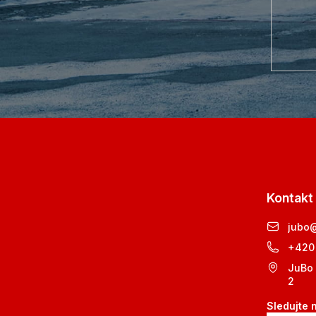
Kontakt
jubo
+420
JuBo 
2
Sledujte 