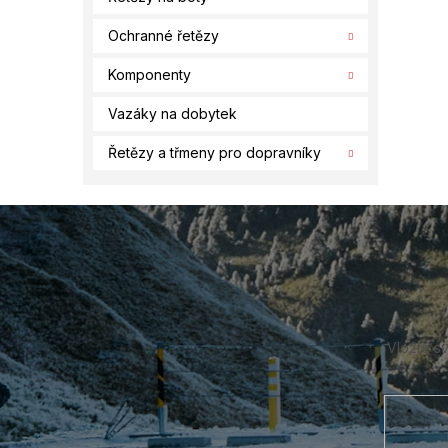
Ochranné řetězy
Komponenty
Vazáky na dobytek
Řetězy a třmeny pro dopravníky
Z
á
p
a
t
í
Vložte s