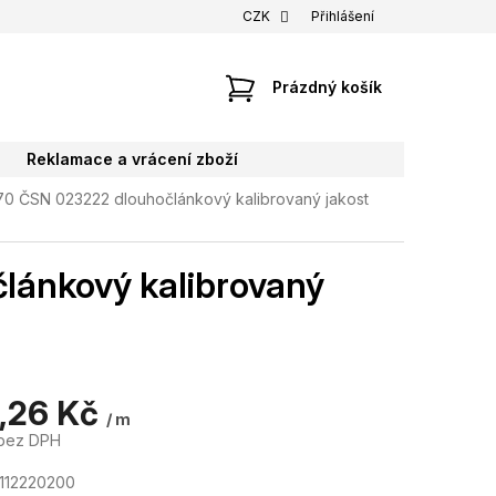
CZK
Přihlášení
NÁKUPNÍ
Prázdný košík
KOŠÍK
Reklamace a vrácení zboží
0 ČSN 023222 dlouhočlánkový kalibrovaný jakost
lánkový kalibrovaný
,26 Kč
/ m
bez DPH
112220200