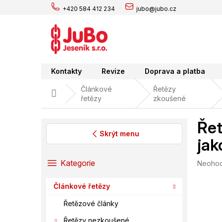
Přejít
+420 584 412 234
jubo@jubo.cz
na
obsah
Kontakty
Revize
Doprava a platba
Článkové
Řetězy
Domů
řetězy
zkoušené
Řet
Skrýt menu
jak
P
o
Přeskočit
Kategorie
Průměr
Neoho
s
kategorie
hodnoc
t
produk
Článkové řetězy
r
je
0,0
a
Řetězové články
z
n
5
Řetězy nezkoušené