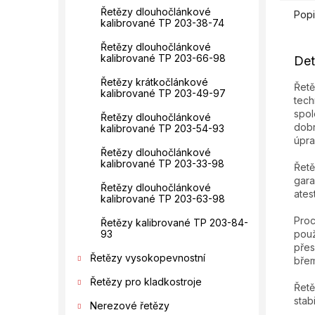
Řetězy dlouhočlánkové
Popi
kalibrované TP 203-38-74
Řetězy dlouhočlánkové
kalibrované TP 203-66-98
Det
Řetězy krátkočlánkové
Řetě
kalibrované TP 203-49-97
tech
spol
Řetězy dlouhočlánkové
dobr
kalibrované TP 203-54-93
úpra
Řetězy dlouhočlánkové
kalibrované TP 203-33-98
Řetě
gara
Řetězy dlouhočlánkové
ates
kalibrované TP 203-63-98
Proc
Řetězy kalibrované TP 203-84-
93
použ
přes
Řetězy vysokopevnostní
břem
Řetězy pro kladkostroje
Řetě
stab
Nerezové řetězy