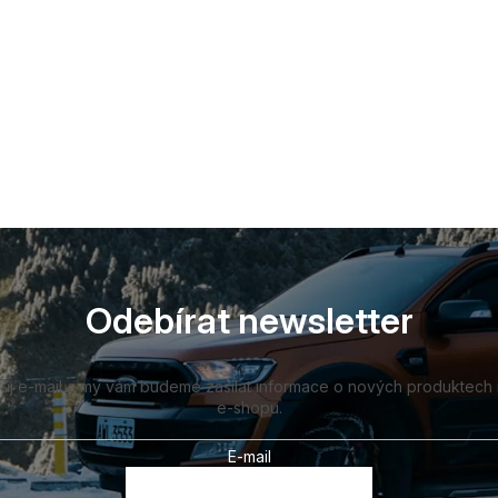
Odebírat newsletter
vůj e-mail a my vám budeme zasílat informace o nových produktech
e-shopu.
E-mail