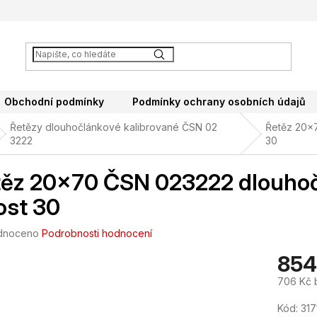
Obchodní podmínky
Podmínky ochrany osobních údajů
Řetězy dlouhočlánkové kalibrované ČSN 02
Řetěz 20x7
3222
30
ěz 20x70 ČSN 023222 dlouhoč
ost 30
né
dnoceno
Podrobnosti hodnocení
ení
854
tu
706 Kč 
Měrná
Kód:
317
cena: