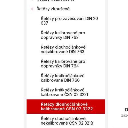
n
hvězdič
í
Řetězy zkoušené
p
Řetězy pro zavěšování DIN 20
a
637
n
e
Řetězy kalibrované pro
dopravníky DIN 762
l
Řetězy dlouhočlánkové
nekalibrované DIN 763
Řetězy kalibrované pro
dopravníky DIN 764
Řetězy krátkočlánkové
kalibrované DIN 766
Řetězy krátkočlánkové
kalibrované ČSN 02 3221
Řetězy dlouhočlánkové
kalibrované ČSN 02 3222
D
záz
Řetězy dlouhočlánkové
nekalibrované ČSN 02 3218