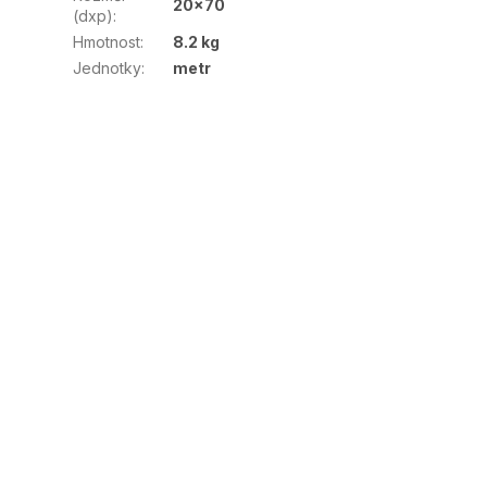
20x70
(dxp)
:
Hmotnost
:
8.2 kg
Jednotky
:
metr