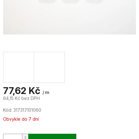
77,62 Kč
/ m
64,15 Kč bez DPH
Měrná
Kód:
317317101060
cena:
Obvykle do 7 dní