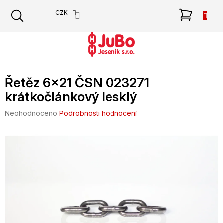
Přejít
NÁKU
CZK
na
obsah
KOŠÍK
Řetěz 6x21 ČSN 023271
krátkočlánkový lesklý
Průměrné
Neohodnoceno
Podrobnosti hodnocení
hodnocení
produktu
je
0,0
z
5
hvězdiček.