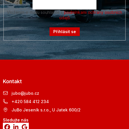
Vložením e-mailu souhlasíte s
podmínkami ochrany osobních
údajů
Přihlásit se
Kontakt
jubo
@
jubo.cz
+420 584 412 234
JuBo Jeseník s.r.o., U Jatek 600/2
Sledujte nás