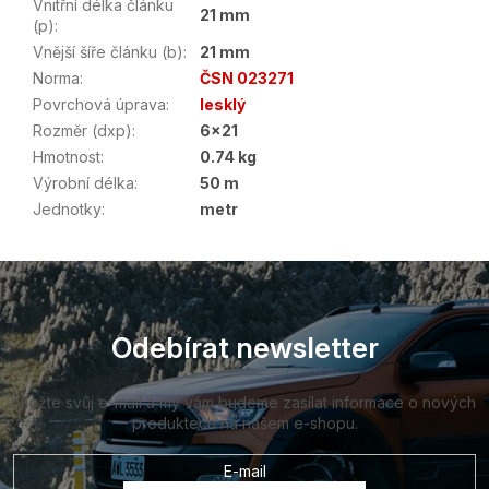
Vnitřní délka článku
21 mm
(p)
:
Vnější šíře článku (b)
:
21 mm
Norma
:
ČSN 023271
Povrchová úprava
:
lesklý
Rozměr (dxp)
:
6x21
Hmotnost
:
0.74 kg
Výrobní délka
:
50 m
Jednotky
:
metr
Z
á
p
a
Odebírat newsletter
t
í
Vložte svůj e-mail a my vám budeme zasílat informace o nových
produktech na našem e-shopu.
E-mail