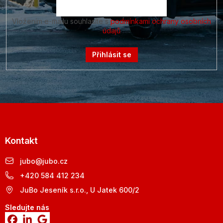
Vložením e-mailu souhlasíte s
podmínkami ochrany osobních
údajů
Přihlásit se
Kontakt
jubo
@
jubo.cz
+420 584 412 234
JuBo Jeseník s.r.o., U Jatek 600/2
Sledujte nás