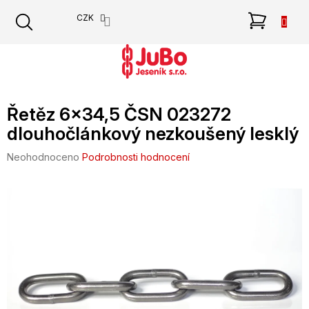
Přejít
NÁKU
CZK
na
obsah
KOŠÍK
Řetěz 6x34,5 ČSN 023272
dlouhočlánkový nezkoušený lesklý
Průměrné
Neohodnoceno
Podrobnosti hodnocení
hodnocení
produktu
je
0,0
z
5
hvězdiček.