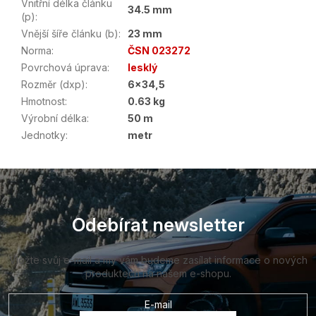
Vnitřní délka článku
34.5 mm
(p)
:
Vnější šíře článku (b)
:
23 mm
Norma
:
ČSN 023272
Povrchová úprava
:
lesklý
Rozměr (dxp)
:
6x34,5
Hmotnost
:
0.63 kg
Výrobní délka
:
50 m
Jednotky
:
metr
Z
á
p
a
Odebírat newsletter
t
í
Vložte svůj e-mail a my vám budeme zasílat informace o nových
produktech na našem e-shopu.
E-mail