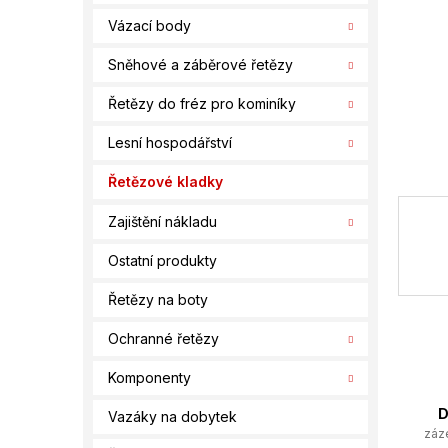
í
Vázací body
p
a
Sněhové a záběrové řetězy
n
e
Řetězy do fréz pro kominíky
l
Lesní hospodářství
Řetězové kladky
Zajištění nákladu
Ostatní produkty
Řetězy na boty
Ochranné řetězy
Komponenty
D
Vazáky na dobytek
záz