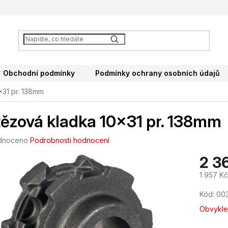
Obchodní podmínky
Podmínky ochrany osobních údajů
x31 pr. 138mm
ězová kladka 10x31 pr. 138mm
né
dnoceno
Podrobnosti hodnocení
ení
2 3
tu
1 957 K
Měrná
Kód:
00
cena:
ek.
Obvykle