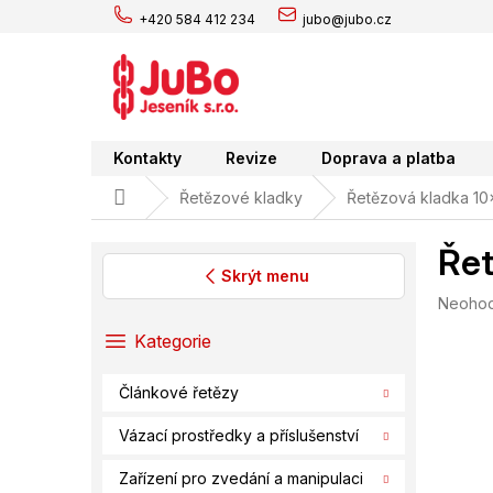
Přejít
+420 584 412 234
jubo@jubo.cz
na
obsah
Kontakty
Revize
Doprava a platba
Domů
Řetězové kladky
Řetězová kladka 10
Řet
Skrýt menu
Průměr
Neoho
P
hodnoc
o
Přeskočit
Kategorie
produk
s
kategorie
je
t
0,0
Článkové řetězy
r
z
a
5
Vázací prostředky a příslušenství
hvězdič
n
n
Zařízení pro zvedání a manipulaci