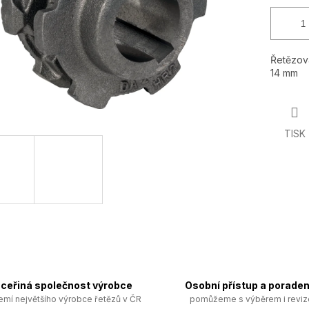
Řetězová
14 mm
TISK
ceřiná společnost výrobce
Osobní přístup a poraden
emí největšího výrobce řetězů v ČR
pomůžeme s výběrem i revi