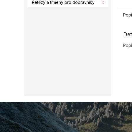
Řetězy a třmeny pro dopravníky
Popi
Det
Popi
Z
á
p
a
t