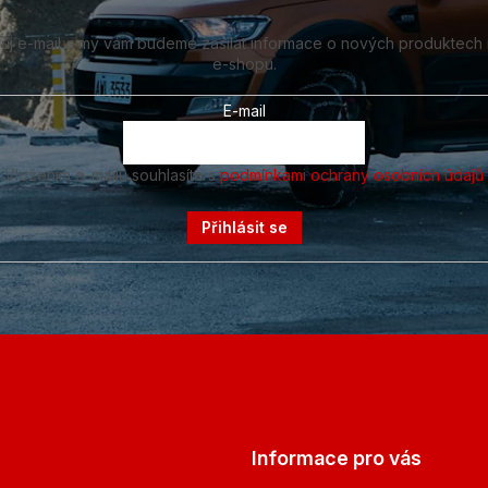
vůj e-mail a my vám budeme zasílat informace o nových produktech
e-shopu.
E-mail
Vložením e-mailu souhlasíte s
podmínkami ochrany osobních údajů
Přihlásit se
Informace pro vás