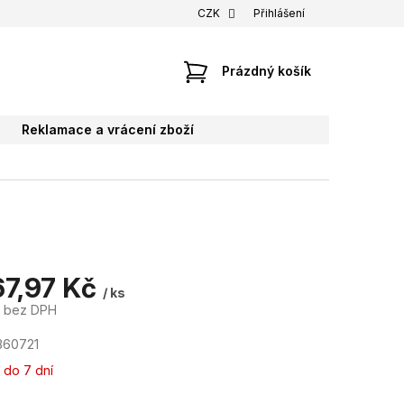
CZK
Přihlášení
NÁKUPNÍ
Prázdný košík
KOŠÍK
Reklamace a vrácení zboží
67,97 Kč
/ ks
č bez DPH
360721
 do 7 dní