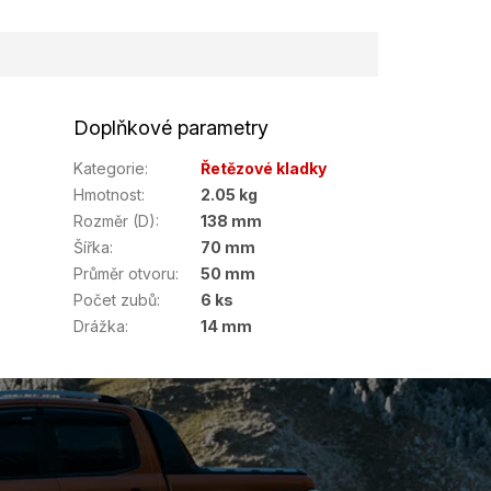
Doplňkové parametry
Kategorie
:
Řetězové kladky
Hmotnost
:
2.05 kg
Rozměr (D)
:
138 mm
Šířka
:
70 mm
Průměr otvoru
:
50 mm
Počet zubů
:
6 ks
Drážka
:
14 mm