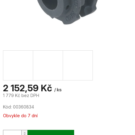
2 152,59 Kč
/ ks
1 779 Kč bez DPH
Měrná
Kód:
00360834
cena:
Obvykle do 7 dní