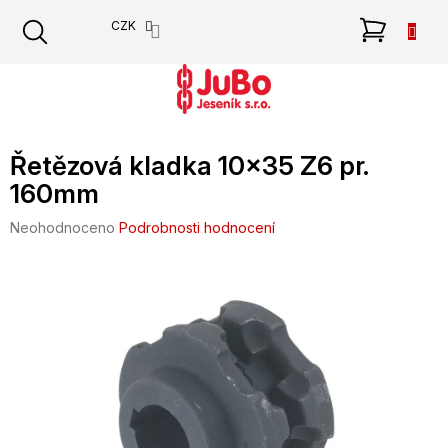
Přejít
NÁKU
CZK
na
obsah
KOŠÍK
Řetězová kladka 10x35 Z6 pr.
160mm
Průměrné
Neohodnoceno
Podrobnosti hodnocení
hodnocení
produktu
je
0,0
z
5
hvězdiček.