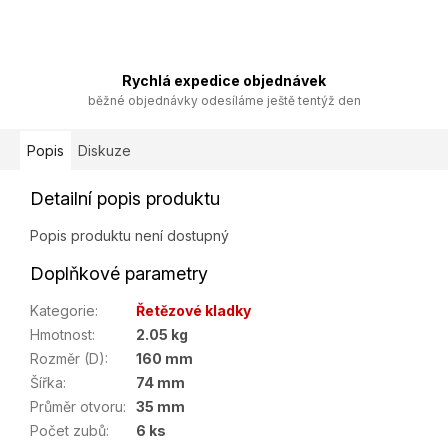
Rychlá expedice objednávek
běžné objednávky odesíláme ještě tentýž den
Popis
Diskuze
Detailní popis produktu
Popis produktu není dostupný
Doplňkové parametry
Kategorie
:
Řetězové kladky
Hmotnost
:
2.05 kg
Rozměr (D)
:
160 mm
Šířka
:
74 mm
Průměr otvoru
:
35 mm
Počet zubů
:
6 ks