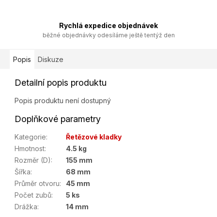
Rychlá expedice objednávek
běžné objednávky odesíláme ještě tentýž den
Popis
Diskuze
Detailní popis produktu
Popis produktu není dostupný
Doplňkové parametry
Kategorie
:
Řetězové kladky
Hmotnost
:
4.5 kg
Rozměr (D)
:
155 mm
Šířka
:
68 mm
Průměr otvoru
:
45 mm
Počet zubů
:
5 ks
Drážka
:
14 mm