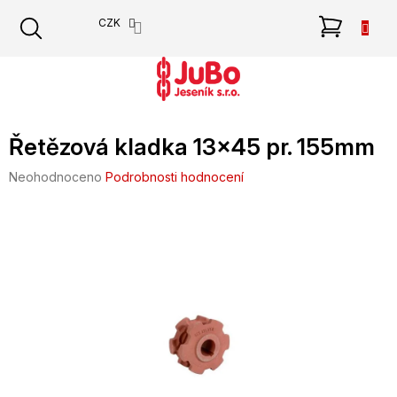
Přejít
NÁKU
CZK
na
obsah
KOŠÍK
Řetězová kladka 13x45 pr. 155mm
Průměrné
Neohodnoceno
Podrobnosti hodnocení
hodnocení
produktu
je
0,0
z
5
hvězdiček.