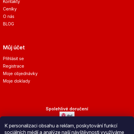
Kontakty
Ceníky
O nás
BLOG
Můj účet
Přihlásit se
Registrace
Moje objednávky
Moje doklady
Spolehlivé doručení
K personalizaci obsahu a reklam, poskytování funkcí
Bezpečná platba
sociálních médií a analýze naší návštěvnosti využíváme