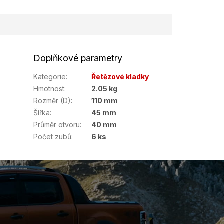
Doplňkové parametry
Kategorie
:
Řetězové kladky
Hmotnost
:
2.05 kg
Rozměr (D)
:
110 mm
Šířka
:
45 mm
Průměr otvoru
:
40 mm
Počet zubů
:
6 ks