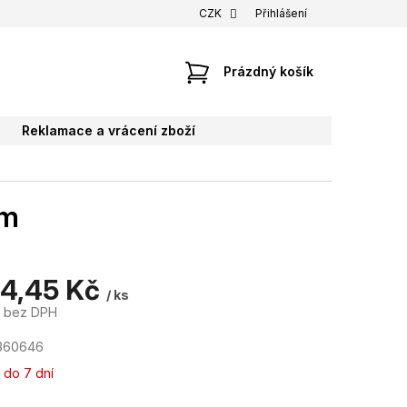
CZK
Přihlášení
NÁKUPNÍ
Prázdný košík
KOŠÍK
Reklamace a vrácení zboží
mm
64,45 Kč
/ ks
č bez DPH
360646
 do 7 dní