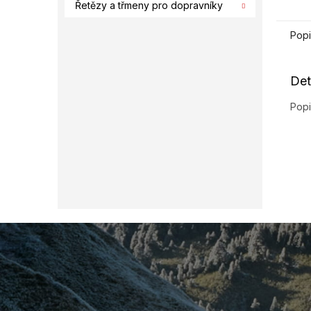
Řetězy a třmeny pro dopravníky
Popi
Det
Popi
Z
á
p
a
t
í