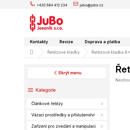
Přejít
+420 584 412 234
jubo@jubo.cz
na
obsah
Kontakty
Revize
Doprava a platba
Domů
Řetězové kladky
Řetězová kladka 8x
Řet
Skrýt menu
Průměr
Neoho
P
hodnoc
o
Přeskočit
Kategorie
produk
s
kategorie
je
t
0,0
Článkové řetězy
r
z
a
5
Vázací prostředky a příslušenství
hvězdič
n
n
Zařízení pro zvedání a manipulaci