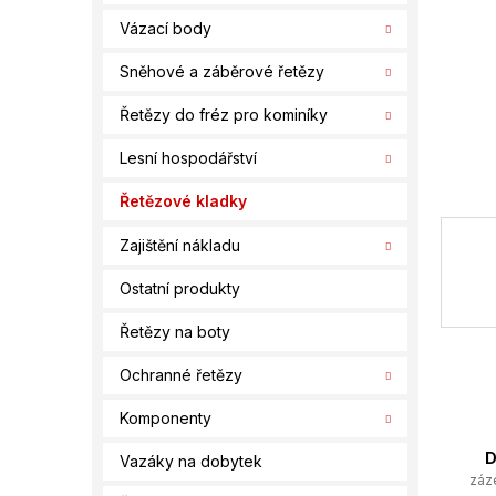
í
Vázací body
p
a
Sněhové a záběrové řetězy
n
e
Řetězy do fréz pro kominíky
l
Lesní hospodářství
Řetězové kladky
Zajištění nákladu
Ostatní produkty
Řetězy na boty
Ochranné řetězy
Komponenty
D
Vazáky na dobytek
záz