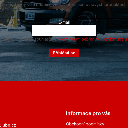
vůj e-mail a my vám budeme zasílat informace o nových produktech
e-shopu.
E-mail
Vložením e-mailu souhlasíte s
podmínkami ochrany osobních údajů
Přihlásit se
Informace pro vás
Obchodní podmínky
@
jubo.cz