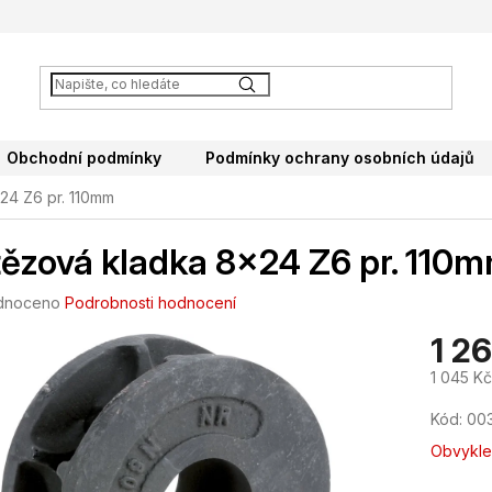
Obchodní podmínky
Podmínky ochrany osobních údajů
24 Z6 pr. 110mm
ězová kladka 8x24 Z6 pr. 110
né
dnoceno
Podrobnosti hodnocení
ení
1 2
tu
1 045 K
Měrná
Kód:
00
cena:
ek.
Obvykle