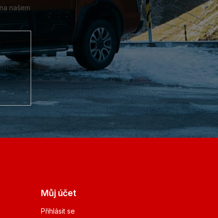
 na našem
Můj účet
Přihlásit se