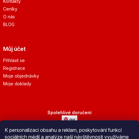
Kontakty
Ceníky
O nás
BLOG
Můj účet
Přihlásit se
Registrace
Moje objednávky
Moje doklady
Spolehlivé doručení
K personalizaci obsahu a reklam, poskytování funkcí
Bezpečná platba
sociálních médií a analýze naší návštěvnosti využíváme