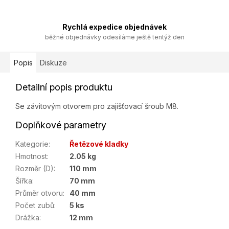
Rychlá expedice objednávek
běžné objednávky odesíláme ještě tentýž den
Popis
Diskuze
Detailní popis produktu
Se závitovým otvorem pro zajišťovací šroub M8.
Doplňkové parametry
Kategorie
:
Řetězové kladky
Hmotnost
:
2.05 kg
Rozměr (D)
:
110 mm
Šířka
:
70 mm
Průměr otvoru
:
40 mm
Počet zubů
:
5 ks
Drážka
:
12 mm