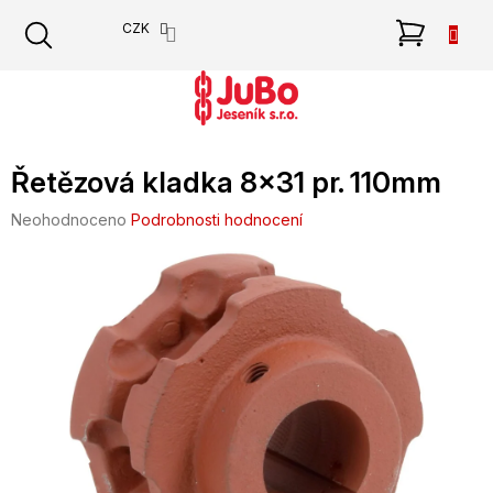
Přejít
NÁKU
CZK
na
obsah
KOŠÍK
Řetězová kladka 8x31 pr. 110mm
Průměrné
Neohodnoceno
Podrobnosti hodnocení
hodnocení
produktu
je
0,0
z
5
hvězdiček.