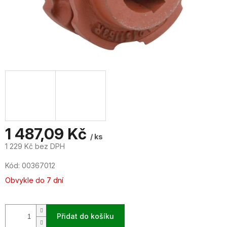
1 487,09 Kč
/ ks
1 229 Kč bez DPH
Měrná
Kód:
00367012
cena:
Obvykle do 7 dní
Přidat do košíku