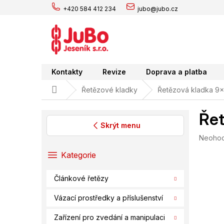
Přejít
+420 584 412 234
jubo@jubo.cz
na
obsah
Kontakty
Revize
Doprava a platba
Domů
Řetězové kladky
Řetězová kladka 9x
Řet
Skrýt menu
Průměr
Neoho
P
hodnoc
o
Přeskočit
Kategorie
produk
s
kategorie
je
t
0,0
Článkové řetězy
r
z
a
5
Vázací prostředky a příslušenství
hvězdič
n
n
Zařízení pro zvedání a manipulaci