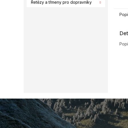
Řetězy a třmeny pro dopravníky
Popi
Det
Popi
Z
á
p
a
t