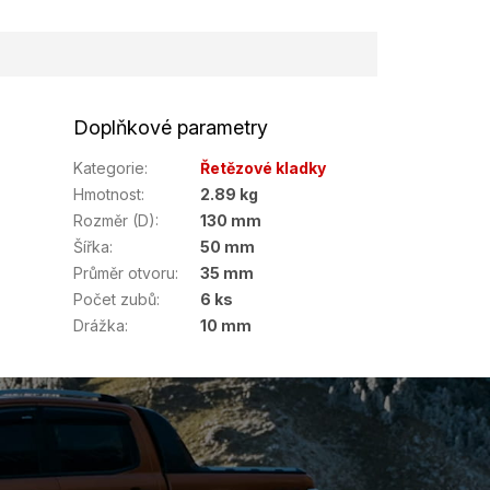
Doplňkové parametry
Kategorie
:
Řetězové kladky
Hmotnost
:
2.89 kg
Rozměr (D)
:
130 mm
Šířka
:
50 mm
Průměr otvoru
:
35 mm
Počet zubů
:
6 ks
Drážka
:
10 mm