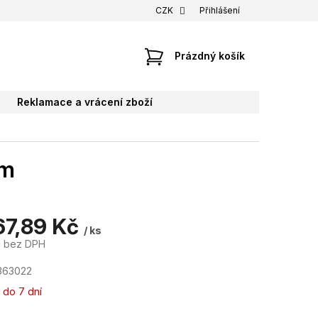
CZK
Přihlášení
NÁKUPNÍ
Prázdný košík
KOŠÍK
Reklamace a vrácení zboží
mm
67,89 Kč
/ ks
č bez DPH
363022
 do 7 dní