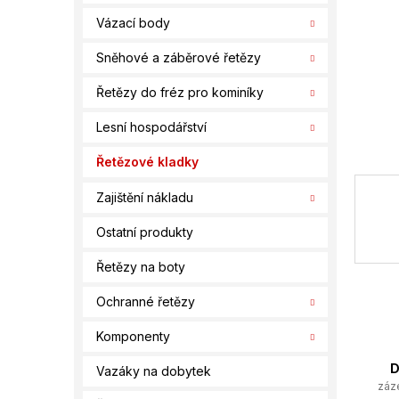
í
Vázací body
p
a
Sněhové a záběrové řetězy
n
e
Řetězy do fréz pro kominíky
l
Lesní hospodářství
Řetězové kladky
Zajištění nákladu
Ostatní produkty
Řetězy na boty
Ochranné řetězy
Komponenty
D
Vazáky na dobytek
záz