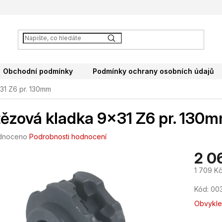
Obchodní podmínky
Podmínky ochrany osobních údajů
31 Z6 pr. 130mm
ězová kladka 9x31 Z6 pr. 130
né
dnoceno
Podrobnosti hodnocení
ení
2 0
tu
1 709 K
Měrná
Kód:
00
cena:
ek.
Obvykle