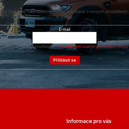
vůj e-mail a my vám budeme zasílat informace o nových produktech
e-shopu.
E-mail
Vložením e-mailu souhlasíte s
podmínkami ochrany osobních údajů
Přihlásit se
Informace pro vás