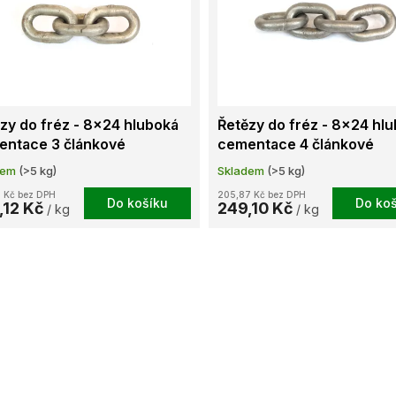
zy do fréz - 8x24 hluboká
Řetězy do fréz - 8x24 hl
entace 3 článkové
cementace 4 článkové
dem
(>5 kg)
Skladem
(>5 kg)
 Kč bez DPH
205,87 Kč bez DPH
Do košíku
Do koš
,12 Kč
249,10 Kč
/ kg
/ kg
O
v
l
á
d
a
c
í
p