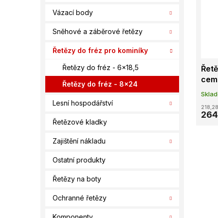
í
s
o
Vázací body
p
p
d
a
r
u
Sněhové a záběrové řetězy
n
o
k
e
d
t
Řetězy do fréz pro kominíky
l
u
ů
Řetězy do fréz - 6x18,5
Řetě
k
cem
t
Řetězy do fréz - 8x24
ů
Skla
Lesní hospodářství
218,28
264
Řetězové kladky
Zajištění nákladu
Ostatní produkty
Řetězy na boty
Ochranné řetězy
Komponenty