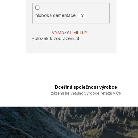
hluboká cementace
3
VYMAZAT FILTRY
Položek k zobrazení:
3
Dceřiná společnost výrobce
zázemí největšího výrobce řetězů v ČR
Z
á
p
a
t