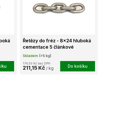
uboká
Řetězy do fréz - 8x24 hluboká
cementace 5 článkové
Skladem
(>5 kg)
174,50 Kč bez DPH
íku
Do košíku
211,15 Kč
/ kg