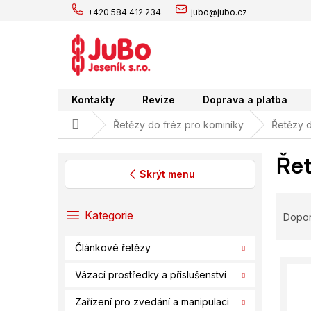
Přejít
+420 584 412 234
jubo@jubo.cz
na
obsah
Kontakty
Revize
Doprava a platba
Domů
Řetězy do fréz pro kominíky
Řetězy d
Řet
Skrýt menu
P
Ř
o
a
Přeskočit
Kategorie
Dopo
s
kategorie
z
t
e
Článkové řetězy
r
V
n
a
ý
í
Vázací prostředky a příslušenství
n
p
p
n
Zařízení pro zvedání a manipulaci
i
r