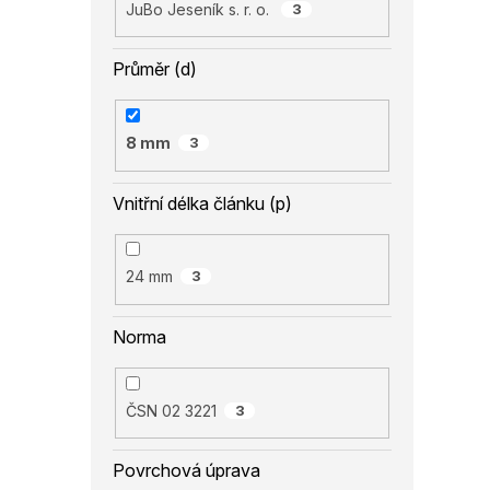
JuBo Jeseník s. r. o.
3
Průměr (d)
8 mm
3
Vnitřní délka článku (p)
24 mm
3
Norma
ČSN 02 3221
3
Povrchová úprava