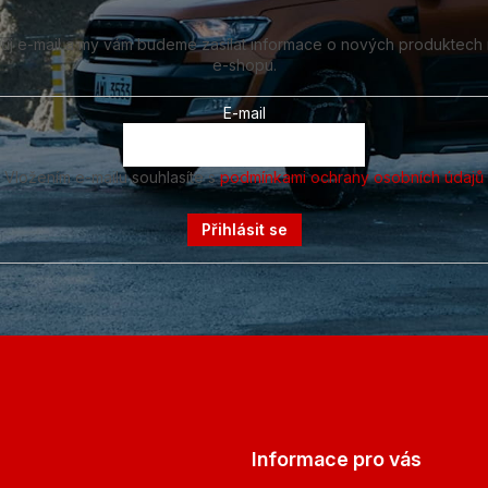
vůj e-mail a my vám budeme zasílat informace o nových produktech
e-shopu.
E-mail
Vložením e-mailu souhlasíte s
podmínkami ochrany osobních údajů
Přihlásit se
Informace pro vás