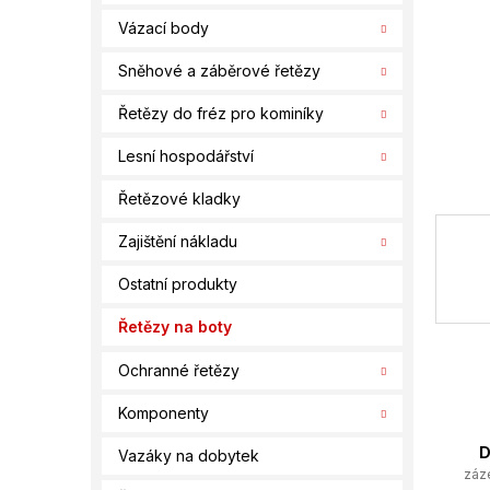
í
Vázací body
p
a
Sněhové a záběrové řetězy
n
e
Řetězy do fréz pro kominíky
l
Lesní hospodářství
Řetězové kladky
Zajištění nákladu
Ostatní produkty
Řetězy na boty
Ochranné řetězy
Komponenty
D
Vazáky na dobytek
záz