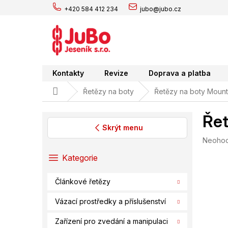
Přejít
+420 584 412 234
jubo@jubo.cz
na
obsah
Kontakty
Revize
Doprava a platba
Domů
Řetězy na boty
Řetězy na boty Mount
Řet
Skrýt menu
Průměr
Neoho
P
hodnoc
o
Přeskočit
Kategorie
produk
s
kategorie
je
t
0,0
Článkové řetězy
r
z
a
5
Vázací prostředky a příslušenství
hvězdič
n
n
Zařízení pro zvedání a manipulaci