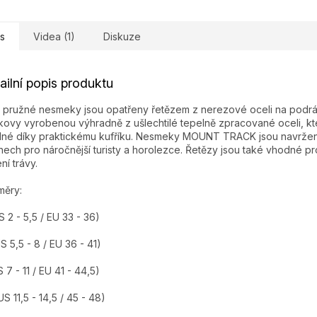
s
Videa (1)
Diskuze
ailní popis produktu
 pružné nesmeky jsou opatřeny řetězem z nerezové oceli na podrá
ovy vyrobenou výhradně z ušlechtilé tepelně zpracované oceli, která
né díky praktickému kufříku. Nesmeky MOUNT TRACK jsou navržen
nech pro náročnější turisty a horolezce. Řetězy jsou také vhodné pr
ní trávy.
měry:
S 2 - 5,5 / EU 33 - 36)
S 5,5 - 8 / EU 36 - 41)
S 7 - 11 / EU 41 - 44,5)
US 11,5 - 14,5 / 45 - 48)