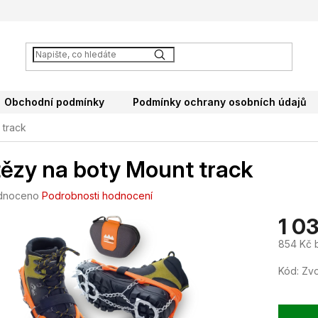
Obchodní podmínky
Podmínky ochrany osobních údajů
 track
ězy na boty Mount track
né
dnoceno
Podrobnosti hodnocení
ení
1 0
tu
854 Kč 
Měrná
Kód:
Zvo
cena:
ek.