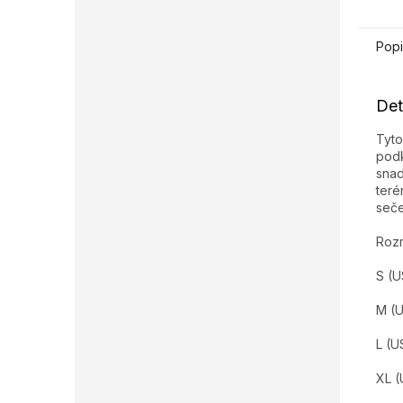
Popi
Det
Tyto
podk
snad
teré
seče
Roz
S (U
M (U
L (U
XL (