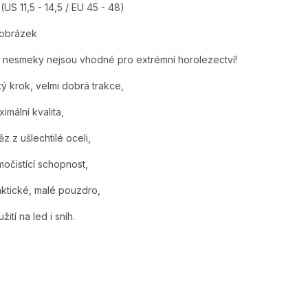
(US 11,5 - 14,5 / EU 45 - 48)
 obrázek
 nesmeky nejsou vhodné pro extrémní horolezectví!
stý krok, velmi dobrá trakce,
ximální kvalita,
ěz z ušlechtilé oceli,
močistící schopnost,
aktické, malé pouzdro,
žití na led i sníh.