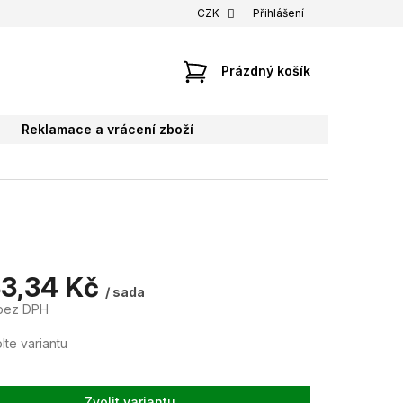
CZK
Přihlášení
NÁKUPNÍ
Prázdný košík
KOŠÍK
Reklamace a vrácení zboží
33,34 Kč
/ sada
bez DPH
lte variantu
Zvolit variantu