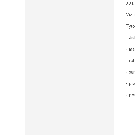
XXL 
Viz.
Tyto
- Ji
- ma
- řet
- sa
- pr
- pou