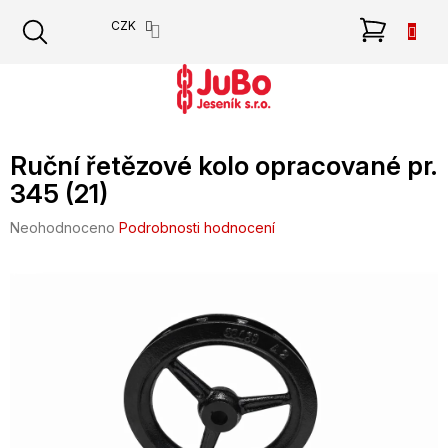
Přejít
NÁKU
CZK
na
obsah
KOŠÍK
Ruční řetězové kolo opracované pr.
345 (21)
Průměrné
Neohodnoceno
Podrobnosti hodnocení
hodnocení
produktu
je
0,0
z
5
hvězdiček.