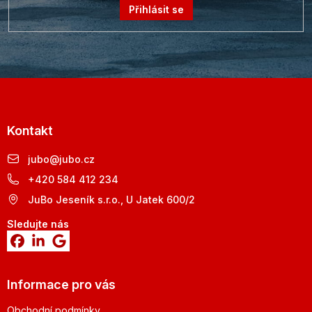
Přihlásit se
Kontakt
jubo
@
jubo.cz
+420 584 412 234
JuBo Jeseník s.r.o., U Jatek 600/2
Sledujte nás
Informace pro vás
Obchodní podmínky