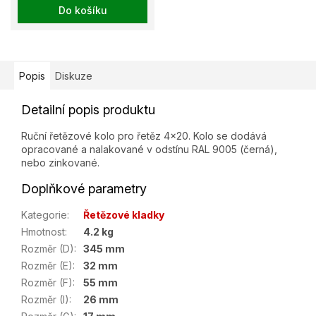
Do košíku
Popis
Diskuze
Detailní popis produktu
Ruční řetězové kolo pro řetěz 4x20. Kolo se dodává
opracované a nalakované v odstínu RAL 9005 (černá),
nebo zinkované.
Doplňkové parametry
Kategorie
:
Řetězové kladky
Hmotnost
:
4.2 kg
Rozměr (D)
:
345 mm
Rozměr (E)
:
32 mm
Rozměr (F)
:
55 mm
Rozměr (I)
:
26 mm