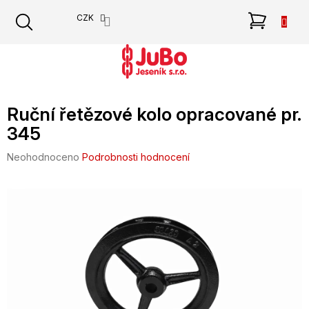
Přejít
NÁKU
CZK
na
obsah
KOŠÍK
Ruční řetězové kolo opracované pr.
345
Průměrné
Neohodnoceno
Podrobnosti hodnocení
hodnocení
produktu
je
0,0
z
5
hvězdiček.