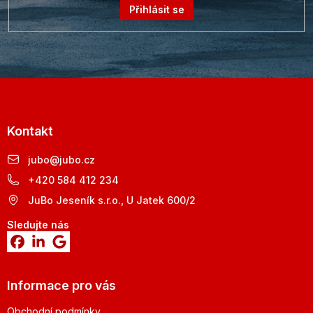
Přihlásit se
Kontakt
jubo
@
jubo.cz
+420 584 412 234
JuBo Jeseník s.r.o., U Jatek 600/2
Sledujte nás
Informace pro vás
Obchodní podmínky