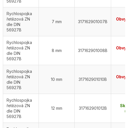
56927B
Rychlospojka
řetězová ZN
Obvyk
7 mm
317162901007B
dle DIN
d
56927B
Rychlospojka
řetězová ZN
Obvyk
8 mm
317162901008B
dle DIN
d
56927B
Rychlospojka
řetězová ZN
Obvyk
10 mm
317162901010B
dle DIN
d
56927B
Rychlospojka
řetězová ZN
Skl
12 mm
317162901012B
dle DIN
(5
56927B