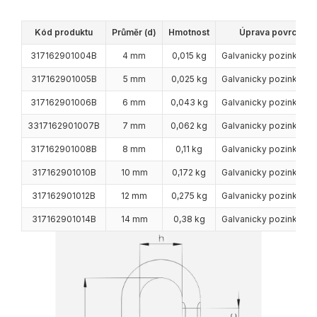
Kód produktu
Průměr (d)
Hmotnost
Úprava povrchu
317162901004B
4 mm
0,015 kg
Galvanicky pozinková
317162901005B
5 mm
0,025 kg
Galvanicky pozinková
317162901006B
6 mm
0,043 kg
Galvanicky pozinková
3317162901007B
7 mm
0,062 kg
Galvanicky pozinková
317162901008B
8 mm
0,11 kg
Galvanicky pozinková
317162901010B
10 mm
0,172 kg
Galvanicky pozinková
317162901012B
12 mm
0,275 kg
Galvanicky pozinková
317162901014B
14 mm
0,38 kg
Galvanicky pozinková