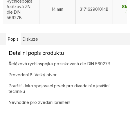
Rychlospojka
řetězová ZN
Skl
14 mm
317162901014B
dle DIN
(>
56927B
Popis
Diskuze
Detailní popis produktu
Řetězová rychlospojka pozinkovaná dle DIN 56927B
Provedení B: Velký otvor
Použití: Jako spojovací prvek pro divadelní a jevištní
techniku
Nevhodné pro zvedání břemen!