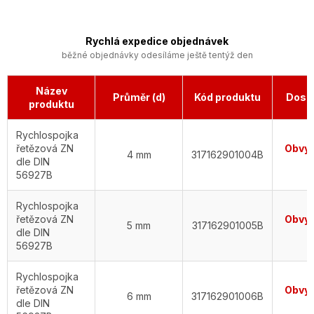
Rychlá expedice objednávek
běžné objednávky odesíláme ještě tentýž den
Název
Průměr (d)
Kód produktu
Dost
produktu
Rychlospojka
řetězová ZN
Obvyk
4 mm
317162901004B
dle DIN
d
56927B
Rychlospojka
řetězová ZN
Obvyk
5 mm
317162901005B
dle DIN
d
56927B
Rychlospojka
řetězová ZN
Obvyk
6 mm
317162901006B
dle DIN
d