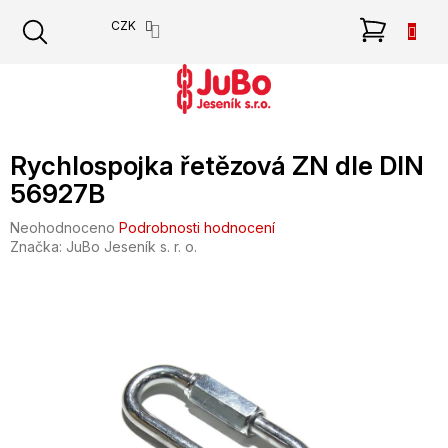
Přejít
NÁKU
CZK
na
obsah
KOŠÍK
Rychlospojka řetězová ZN dle DIN
56927B
Průměrné
Neohodnoceno
Podrobnosti hodnocení
hodnocení
Značka:
JuBo Jeseník s. r. o.
produktu
je
0,0
z
5
hvězdiček.