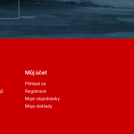
Můj účet
Přihlásit se
jů
Registrace
Moje objednávky
Moje doklady