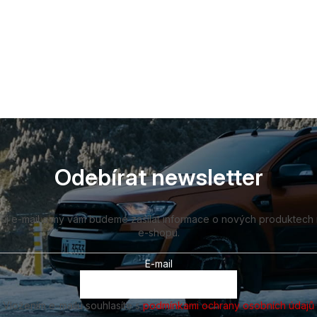
Odebírat newsletter
vůj e-mail a my vám budeme zasílat informace o nových produktech
e-shopu.
E-mail
Vložením e-mailu souhlasíte s
podmínkami ochrany osobních údajů