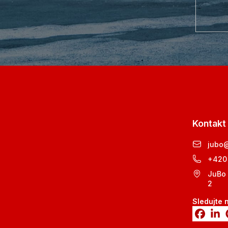
Kontakt
jubo
+420
JuBo 
2
Sledujte 