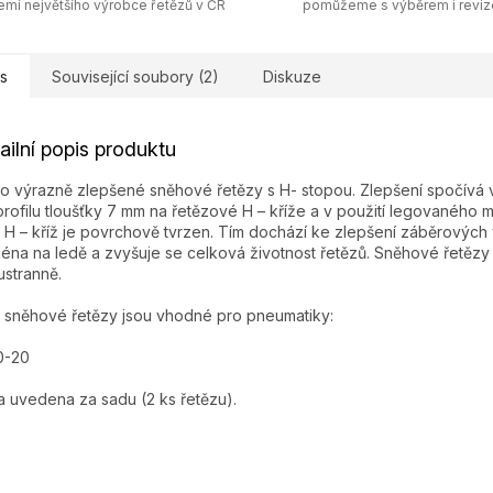
emí největšího výrobce řetězů v ČR
pomůžeme s výběrem i revi
s
Související soubory (2)
Diskuze
ailní popis produktu
o výrazně zlepšené sněhové řetězy s H- stopou. Zlepšení spočívá v
profilu tloušťky 7 mm na řetězové H – kříže a v použití legovaného ma
 H – kříž je povrchově tvrzen. Tím dochází ke zlepšení záběrových v
éna na ledě a zvyšuje se celková životnost řetězů. Sněhové řetězy 
stranně.
 sněhové řetězy jsou vhodné pro pneumatiky:
0-20
 uvedena za sadu (2 ks řetězu).