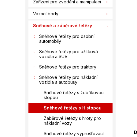
n
Zařízení pro zvedání a manipulaci
í
Vázací body
p
a
Sněhové a záběrové řetězy
n
e
Sněhové řetězy pro osobní
automobily
l
Sněhové řetězy pro užitková
vozidla a SUV
Sněhové řetězy pro traktory
Sněhové řetězy pro nákladní
vozidla a autobusy
Sněhové řetězy s žebříkovou
stopou
Sněhové řetězy s H stopou
Záběrové řetězy s hroty pro
nákladní vozy
D
Sněhové řetězy vyprošťovací