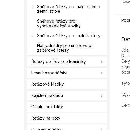
záz
Sněhové řetězy pro nakladače a
zemní stroje
Popi
Sněhové řetězy pro
vysokozdvižné vozíky
Sněhové řetězy pro malotraktory
Det
Náhradní díly pro sněhové a
Jde 
záběrové řetězy
D – 
Celý
Řetězy do fréz pro kominíky
zejm
obou
Lesní hospodářství
Tyto
Řetězové kladky
12,5
Zajištění nákladu
Cena
Ostatní produkty
Řetězy na boty
Ochranné řetězy