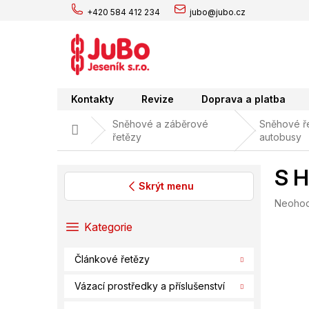
Přejít
+420 584 412 234
jubo@jubo.cz
na
obsah
Kontakty
Revize
Doprava a platba
Sněhové a záběrové
Sněhové ře
Domů
řetězy
autobusy
S H
Skrýt menu
Průměr
Neoho
P
hodnoc
o
Přeskočit
Kategorie
produk
s
kategorie
je
t
0,0
Článkové řetězy
r
z
a
5
Vázací prostředky a příslušenství
hvězdič
n