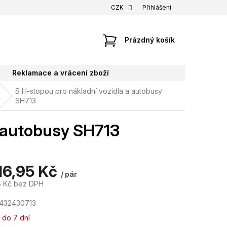
CZK
Přihlášení
NÁKUPNÍ
Prázdný košík
KOŠÍK
Reklamace a vrácení zboží
S H-stopou pro nákladní vozidla a autobusy
SH713
a autobusy SH713
316,95 Kč
/ pár
5 Kč bez DPH
432430713
 do 7 dní