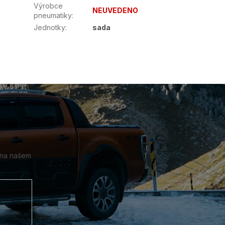
Výrobce
NEUVEDENO
pneumatiky
:
Jednotky
:
sada
 na našem