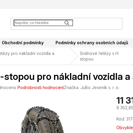
Obchodní podmínky
Podmínky ochrany osobních údajů
tězy pro nákladní vozidla a
Sněhové řetězy s H
stopou
-stopou pro nákladní vozidla 
né
dnoceno
Podrobnosti hodnocení
Značka:
JuBo Jeseník s. r. o.
ení
11 
tu
9 352,8
Měrná
Kód:
317
cena:
ek.
Obvykle