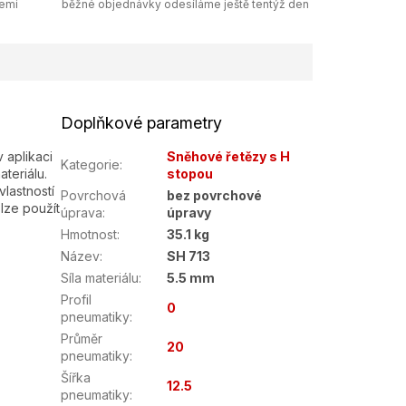
zemi
běžné objednávky odesíláme ještě tentýž den
Doplňkové parametry
 aplikaci
Sněhové řetězy s H
Kategorie
:
teriálu.
stopou
lastností
Povrchová
bez povrchové
lze použít
úprava
:
úpravy
Hmotnost
:
35.1 kg
Název
:
SH 713
Síla materiálu
:
5.5 mm
Profil
0
pneumatiky
:
Průměr
20
pneumatiky
:
Šířka
12.5
pneumatiky
: