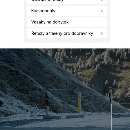
Komponenty
Vazáky na dobytek
Řetězy a třmeny pro dopravníky
Z
á
p
a
t
í
Vložte s