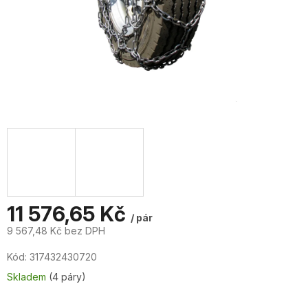
11 576,65 Kč
/ pár
9 567,48 Kč bez DPH
Měrná
Kód:
317432430720
cena:
Skladem
(4 páry)