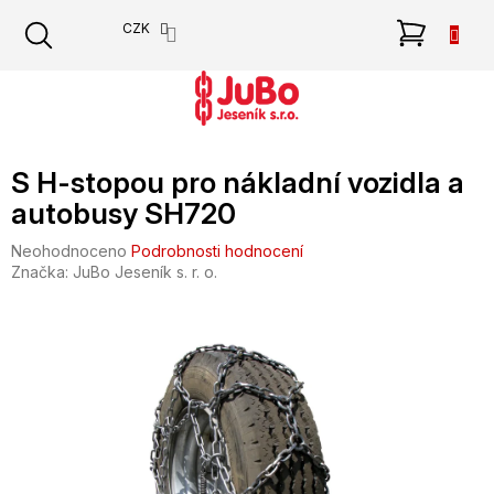
Přejít
NÁKU
CZK
na
obsah
KOŠÍK
S H-stopou pro nákladní vozidla a
autobusy SH720
Průměrné
Neohodnoceno
Podrobnosti hodnocení
hodnocení
Značka:
JuBo Jeseník s. r. o.
produktu
je
0,0
z
5
hvězdiček.