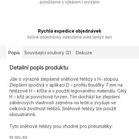
pomůžeme s výběrem i revizemi
Rychlá expedice objednávek
běžné objednávky odesíláme ještě tentýž den
Popis
Související soubory (2)
Diskuze
Detailní popis produktu
Jde o výrazně zlepšené sněhové řetězy s H- stopou.
Zlepšení spočívá v aplikaci D – profilu tloušťky 7 mm na
řetězové H – kříže a v použití legovaného materiálu. Celý
H – kříž je povrchově tvrzen. Tím dochází ke zlepšení
záběrových vlastností zejména na ledě a zvyšuje se
celková životnost řetězů. Sněhové řetězy lze použít
oboustranně.
Tyto sněhové řetězy jsou vhodné pro pneumatiky:
12,00-20