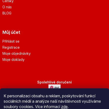
Ceníky
O nás
BLOG
Můj účet
Přihlásit se
Registrace
Moje objednávky
Moje doklady
Spolehlivé doručení
K personalizaci obsahu a reklam, poskytování funkcí
Bezpečná platba
sociálních médií a analýze naší návštěvnosti využíváme
soubory cookies. Více informací
zde
.