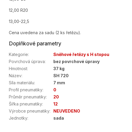
12,00 R20
13,00-22,5
Cena uvedena za sadu (2 ks řetězu).
Doplňkové parametry
Kategorie
:
Sněhové řetězy s H stopou
Povrchová úprava
:
bez povrchové úpravy
Hmotnost
:
37 kg
Název
:
SH 720
Síla materiálu
:
7 mm
Profil pneumatiky
:
0
Průměr pneumatiky
:
20
Šířka pneumatiky
:
12
Výrobce pneumatiky
:
NEUVEDENO
Jednotky
:
sada