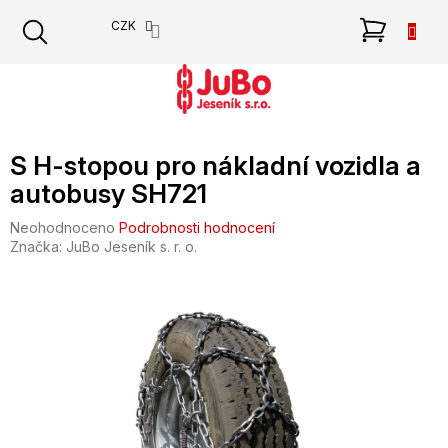
Přejít
NÁKU
CZK
na
obsah
KOŠÍK
S H-stopou pro nákladní vozidla a
autobusy SH721
Průměrné
Neohodnoceno
Podrobnosti hodnocení
hodnocení
Značka:
JuBo Jeseník s. r. o.
produktu
je
0,0
z
5
hvězdiček.