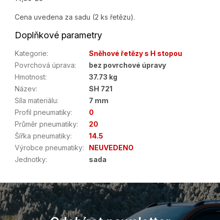
Cena uvedena za sadu (2 ks řetězu).
Doplňkové parametry
Kategorie
:
Sněhové řetězy s H stopou
Povrchová úprava
:
bez povrchové úpravy
Hmotnost
:
37.73 kg
Název
:
SH 721
Síla materiálu
:
7 mm
Profil pneumatiky
:
0
Průměr pneumatiky
:
20
Šířka pneumatiky
:
14.5
Výrobce pneumatiky
:
NEUVEDENO
Jednotky
:
sada
Z
á
p