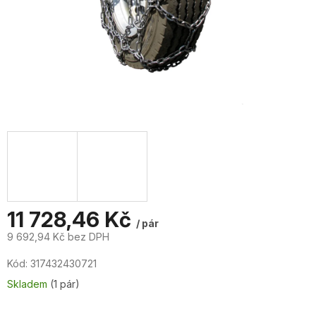
11 728,46 Kč
/ pár
9 692,94 Kč bez DPH
Měrná
Kód:
317432430721
cena:
Skladem
(1 pár)