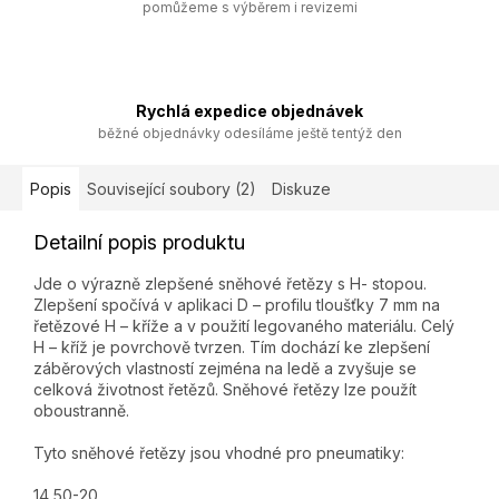
pomůžeme s výběrem i revizemi
Rychlá expedice objednávek
běžné objednávky odesíláme ještě tentýž den
Popis
Související soubory (2)
Diskuze
Detailní popis produktu
Jde o výrazně zlepšené sněhové řetězy s H- stopou.
Zlepšení spočívá v aplikaci D – profilu tloušťky 7 mm na
řetězové H – kříže a v použití legovaného materiálu. Celý
H – kříž je povrchově tvrzen. Tím dochází ke zlepšení
záběrových vlastností zejména na ledě a zvyšuje se
celková životnost řetězů. Sněhové řetězy lze použít
oboustranně.
Tyto sněhové řetězy jsou vhodné pro pneumatiky:
14,50-20