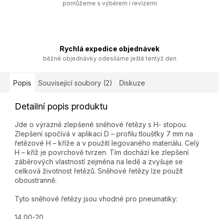
pomůžeme s výběrem i revizemi
Rychlá expedice objednávek
běžné objednávky odesíláme ještě tentýž den
Popis
Související soubory (2)
Diskuze
Detailní popis produktu
Jde o výrazně zlepšené sněhové řetězy s H- stopou.
Zlepšení spočívá v aplikaci D – profilu tloušťky 7 mm na
řetězové H – kříže a v použití legovaného materiálu. Celý
H – kříž je povrchově tvrzen. Tím dochází ke zlepšení
záběrových vlastností zejména na ledě a zvyšuje se
celková životnost řetězů. Sněhové řetězy lze použít
oboustranně.
Tyto sněhové řetězy jsou vhodné pro pneumatiky:
14,00-20