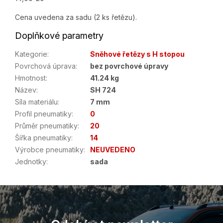
Cena uvedena za sadu (2 ks řetězu).
Doplňkové parametry
Kategorie
:
Sněhové řetězy s H stopou
Povrchová úprava
:
bez povrchové úpravy
Hmotnost
:
41.24 kg
Název
:
SH 724
Síla materiálu
:
7 mm
Profil pneumatiky
:
0
Průměr pneumatiky
:
20
Šířka pneumatiky
:
14
Výrobce pneumatiky
:
NEUVEDENO
Jednotky
:
sada
Z
á
p