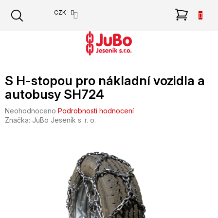
Přejít
NÁKU
CZK
na
obsah
KOŠÍK
S H-stopou pro nákladní vozidla a
autobusy SH724
Průměrné
Neohodnoceno
Podrobnosti hodnocení
hodnocení
Značka:
JuBo Jeseník s. r. o.
produktu
je
0,0
z
5
hvězdiček.