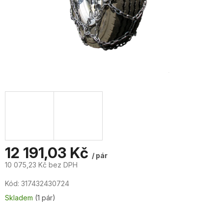
12 191,03 Kč
/ pár
10 075,23 Kč bez DPH
Měrná
Kód:
317432430724
cena:
Skladem
(1 pár)