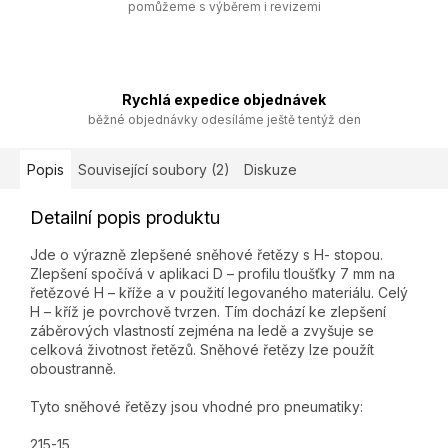
pomůžeme s výběrem i revizemi
Rychlá expedice objednávek
běžné objednávky odesíláme ještě tentýž den
Popis
Související soubory (2)
Diskuze
Detailní popis produktu
Jde o výrazně zlepšené sněhové řetězy s H- stopou.
Zlepšení spočívá v aplikaci D – profilu tloušťky 7 mm na
řetězové H – kříže a v použití legovaného materiálu. Celý
H – kříž je povrchově tvrzen. Tím dochází ke zlepšení
záběrových vlastností zejména na ledě a zvyšuje se
celková životnost řetězů. Sněhové řetězy lze použít
oboustranně.
Tyto sněhové řetězy jsou vhodné pro pneumatiky:
215-15