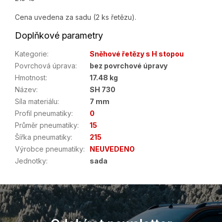
Cena uvedena za sadu (2 ks řetězu).
Doplňkové parametry
Kategorie
:
Sněhové řetězy s H stopou
Povrchová úprava
:
bez povrchové úpravy
Hmotnost
:
17.48 kg
Název
:
SH 730
Síla materiálu
:
7 mm
Profil pneumatiky
:
0
Průměr pneumatiky
:
15
Šířka pneumatiky
:
215
Výrobce pneumatiky
:
NEUVEDENO
Jednotky
:
sada
Z
á
p