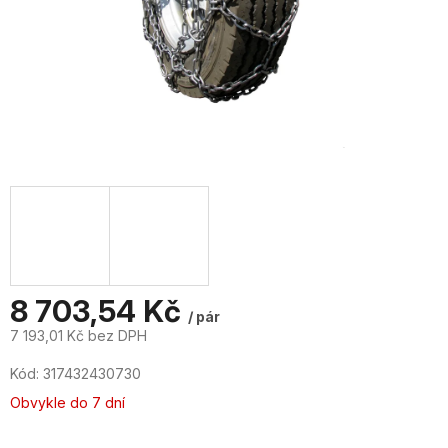
8 703,54 Kč
/ pár
7 193,01 Kč bez DPH
Měrná
Kód:
317432430730
cena:
Obvykle do 7 dní