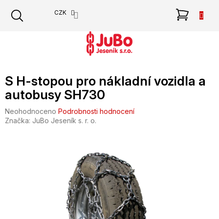
Přejít
NÁKU
CZK
na
obsah
KOŠÍK
S H-stopou pro nákladní vozidla a
autobusy SH730
Průměrné
Neohodnoceno
Podrobnosti hodnocení
hodnocení
Značka:
JuBo Jeseník s. r. o.
produktu
je
0,0
z
5
hvězdiček.