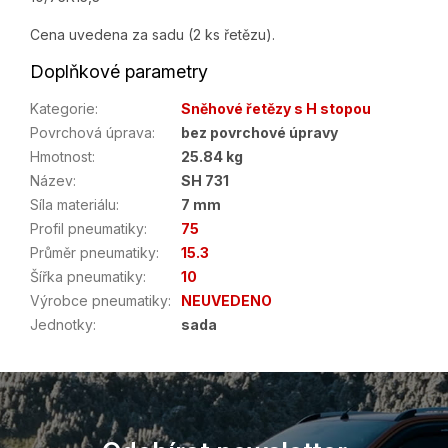
Cena uvedena za sadu (2 ks řetězu).
Doplňkové parametry
Kategorie
:
Sněhové řetězy s H stopou
Povrchová úprava
:
bez povrchové úpravy
Hmotnost
:
25.84 kg
Název
:
SH 731
Síla materiálu
:
7 mm
Profil pneumatiky
:
75
Průměr pneumatiky
:
15.3
Šířka pneumatiky
:
10
Výrobce pneumatiky
:
NEUVEDENO
Jednotky
:
sada
Z
á
p