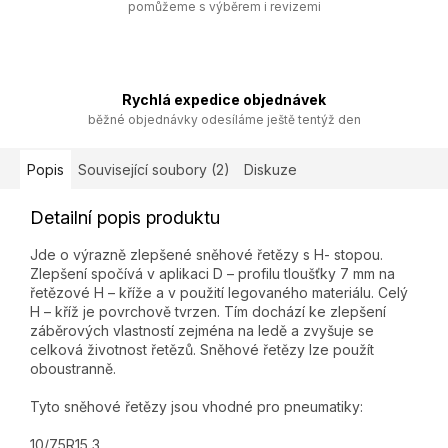
pomůžeme s výběrem i revizemi
Rychlá expedice objednávek
běžné objednávky odesíláme ještě tentýž den
Popis
Související soubory (2)
Diskuze
Detailní popis produktu
Jde o výrazně zlepšené sněhové řetězy s H- stopou.
Zlepšení spočívá v aplikaci D – profilu tloušťky 7 mm na
řetězové H – kříže a v použití legovaného materiálu. Celý
H – kříž je povrchově tvrzen. Tím dochází ke zlepšení
záběrových vlastností zejména na ledě a zvyšuje se
celková životnost řetězů. Sněhové řetězy lze použít
oboustranně.
Tyto sněhové řetězy jsou vhodné pro pneumatiky:
10/75R15,3