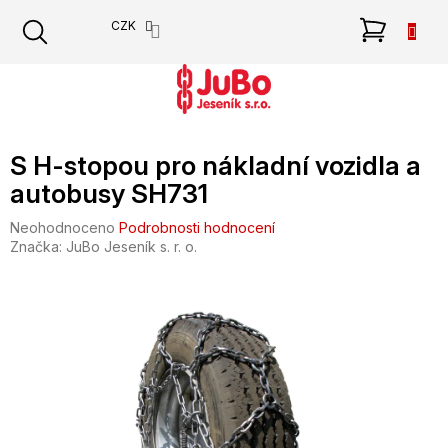
Přejít
NÁKU
CZK
na
obsah
KOŠÍK
S H-stopou pro nákladní vozidla a
autobusy SH731
Průměrné
Neohodnoceno
Podrobnosti hodnocení
hodnocení
Značka:
JuBo Jeseník s. r. o.
produktu
je
0,0
z
5
hvězdiček.