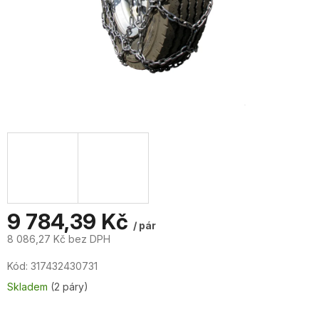
9 784,39 Kč
/ pár
8 086,27 Kč bez DPH
Měrná
Kód:
317432430731
cena:
Skladem
(2 páry)