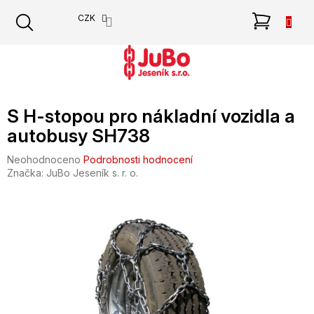
Přejít
NÁKU
CZK
na
obsah
KOŠÍK
S H-stopou pro nákladní vozidla a
autobusy SH738
Průměrné
Neohodnoceno
Podrobnosti hodnocení
hodnocení
Značka:
JuBo Jeseník s. r. o.
produktu
je
0,0
z
5
hvězdiček.