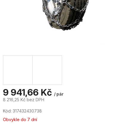
9 941,66 Kč
/ pár
8 216,25 Kč bez DPH
Měrná
Kód:
317432430738
cena:
Obvykle do 7 dní