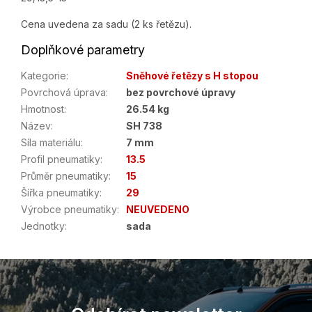
Cena uvedena za sadu (2 ks řetězu).
Doplňkové parametry
Kategorie
:
Sněhové řetězy s H stopou
Povrchová úprava
:
bez povrchové úpravy
Hmotnost
:
26.54 kg
Název
:
SH 738
Síla materiálu
:
7 mm
Profil pneumatiky
:
13.5
Průměr pneumatiky
:
15
Šířka pneumatiky
:
29
Výrobce pneumatiky
:
NEUVEDENO
Jednotky
:
sada
Z
á
p