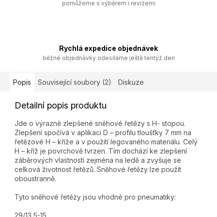
pomůžeme s výběrem i revizemi
Rychlá expedice objednávek
běžné objednávky odesíláme ještě tentýž den
Popis
Související soubory (2)
Diskuze
Detailní popis produktu
Jde o výrazně zlepšené sněhové řetězy s H- stopou.
Zlepšení spočívá v aplikaci D – profilu tloušťky 7 mm na
řetězové H – kříže a v použití legovaného materiálu. Celý
H – kříž je povrchově tvrzen. Tím dochází ke zlepšení
záběrových vlastností zejména na ledě a zvyšuje se
celková životnost řetězů. Sněhové řetězy lze použít
oboustranně.
Tyto sněhové řetězy jsou vhodné pro pneumatiky:
29/13,5-15