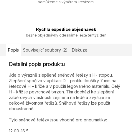
pomůžeme s výběrem i revizemi
Rychlá expedice objednávek
běžné objednávky odesíláme ještě tentýž den
Popis
Související soubory (2)
Diskuze
Detailní popis produktu
Jde o výrazně zlepšené sněhové řetězy s H- stopou.
Zlepšení spočívá v aplikaci D – profilu tloušťky 7 mm na
řetězové H – kříže a v použití legovaného materiálu. Celý
H – kříž je povrchově tvrzen. Tím dochází ke zlepšení
záběrových vlastností zejména na ledě a zvyšuje se
celková životnost řetězů. Sněhové řetězy lze použít
oboustranně.
Tyto sněhové řetězy jsou vhodné pro pneumatiky:
12,00-16,5