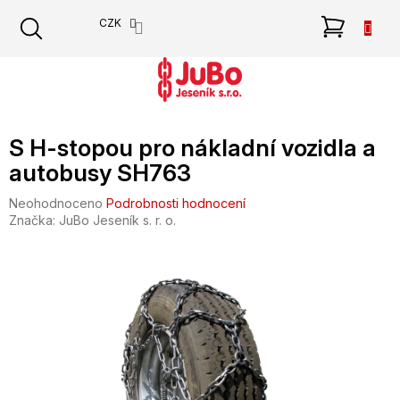
Přejít
NÁKU
CZK
na
obsah
KOŠÍK
S H-stopou pro nákladní vozidla a
autobusy SH763
Průměrné
Neohodnoceno
Podrobnosti hodnocení
hodnocení
Značka:
JuBo Jeseník s. r. o.
produktu
je
0,0
z
5
hvězdiček.