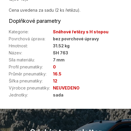
Cena uvedena za sadu (2 ks řetězu).
Doplňkové parametry
Kategorie
:
Sněhové řetězy s H stopou
Povrchová úprava
:
bez povrchové úpravy
Hmotnost
:
31.52 kg
Název
:
SH 763
Síla materiálu
:
7 mm
Profil pneumatiky
:
0
Průměr pneumatiky
:
16.5
Šířka pneumatiky
:
12
Výrobce pneumatiky
:
NEUVEDENO
Jednotky
:
sada
Z
á
p