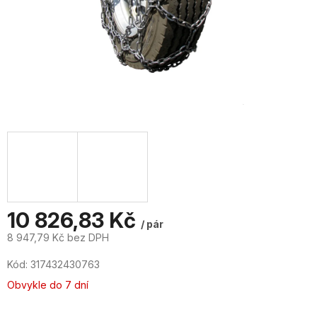
10 826,83 Kč
/ pár
8 947,79 Kč bez DPH
Měrná
Kód:
317432430763
cena:
Obvykle do 7 dní