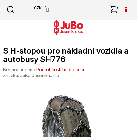
Přejít
NÁKU
CZK
na
obsah
KOŠÍK
S H-stopou pro nákladní vozidla a
autobusy SH776
Průměrné
Neohodnoceno
Podrobnosti hodnocení
hodnocení
Značka:
JuBo Jeseník s. r. o.
produktu
je
0,0
z
5
hvězdiček.