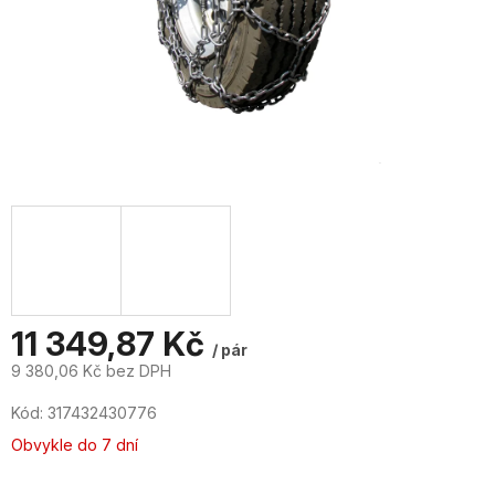
11 349,87 Kč
/ pár
9 380,06 Kč bez DPH
Měrná
Kód:
317432430776
cena:
Obvykle do 7 dní