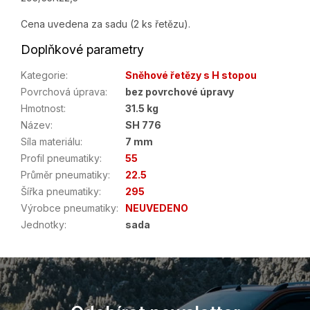
Cena uvedena za sadu (2 ks řetězu).
Doplňkové parametry
Kategorie
:
Sněhové řetězy s H stopou
Povrchová úprava
:
bez povrchové úpravy
Hmotnost
:
31.5 kg
Název
:
SH 776
Síla materiálu
:
7 mm
Profil pneumatiky
:
55
Průměr pneumatiky
:
22.5
Šířka pneumatiky
:
295
Výrobce pneumatiky
:
NEUVEDENO
Jednotky
:
sada
Z
á
p