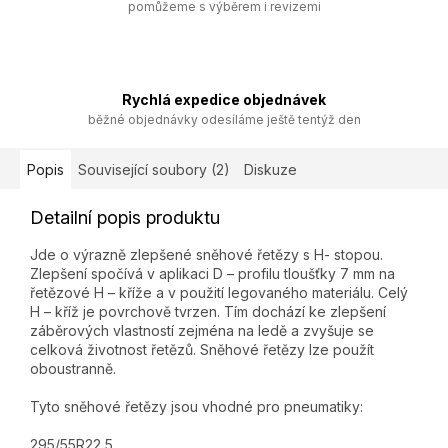
pomůžeme s výběrem i revizemi
Rychlá expedice objednávek
běžné objednávky odesíláme ještě tentýž den
Popis
Související soubory (2)
Diskuze
Detailní popis produktu
Jde o výrazně zlepšené sněhové řetězy s H- stopou.
Zlepšení spočívá v aplikaci D – profilu tloušťky 7 mm na
řetězové H – kříže a v použití legovaného materiálu. Celý
H – kříž je povrchově tvrzen. Tím dochází ke zlepšení
záběrových vlastností zejména na ledě a zvyšuje se
celková životnost řetězů. Sněhové řetězy lze použít
oboustranně.
Tyto sněhové řetězy jsou vhodné pro pneumatiky:
295/55R22,5