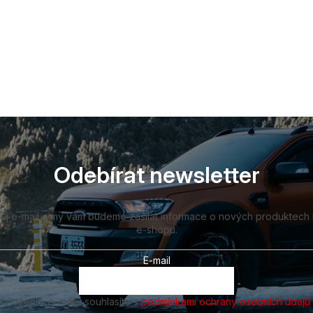
Odebírat newsletter
vůj e-mail a my vám budeme zasílat informace o nových produktech
e-shopu.
E-mail
Vložením e-mailu souhlasíte s
podmínkami ochrany osobních údajů