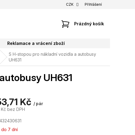
CZK
Přihlášení
NÁKUPNÍ
Prázdný košík
KOŠÍK
Reklamace a vrácení zboží
S H-stopou pro nákladní vozidla a autobusy
UH631
a autobusy UH631
53,71 Kč
/ pár
1 Kč bez DPH
432430631
 do 7 dní