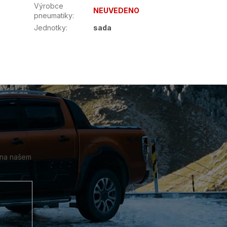
Výrobce
NEUVEDENO
pneumatiky
:
Jednotky
:
sada
 na našem