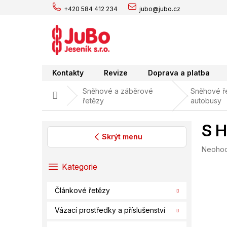
Přejít
+420 584 412 234
jubo@jubo.cz
na
obsah
Kontakty
Revize
Doprava a platba
Sněhové a záběrové
Sněhové ře
Domů
řetězy
autobusy
S H
Skrýt menu
Průměr
Neoho
P
hodnoc
o
Přeskočit
Kategorie
produk
s
kategorie
je
t
0,0
Článkové řetězy
r
z
a
5
Vázací prostředky a příslušenství
hvězdič
n