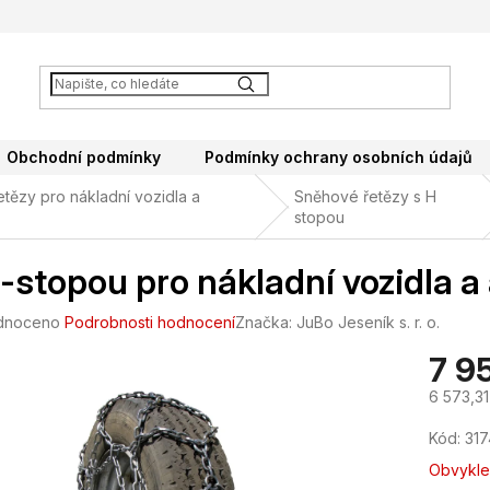
Obchodní podmínky
Podmínky ochrany osobních údajů
tězy pro nákladní vozidla a
Sněhové řetězy s H
stopou
-stopou pro nákladní vozidla 
né
dnoceno
Podrobnosti hodnocení
Značka:
JuBo Jeseník s. r. o.
ení
7 9
tu
6 573,3
Měrná
Kód:
317
cena:
ek.
Obvykle