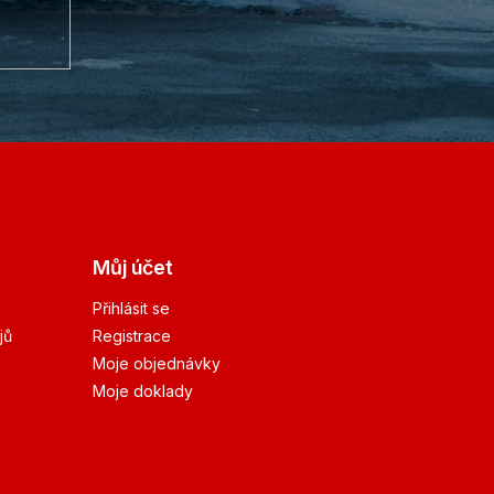
Můj účet
Přihlásit se
jů
Registrace
Moje objednávky
Moje doklady