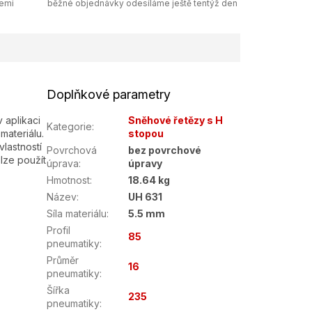
zemi
běžné objednávky odesíláme ještě tentýž den
Doplňkové parametry
 aplikaci
Sněhové řetězy s H
Kategorie
:
materiálu.
stopou
lastností
Povrchová
bez povrchové
lze použít
úprava
:
úpravy
Hmotnost
:
18.64 kg
Název
:
UH 631
Síla materiálu
:
5.5 mm
Profil
85
pneumatiky
:
Průměr
16
pneumatiky
:
Šířka
235
pneumatiky
: