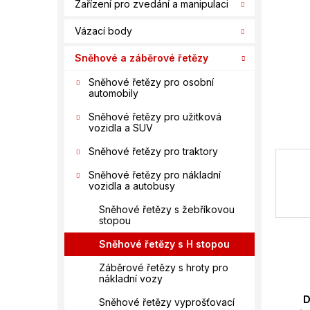
n
Zařízení pro zvedání a manipulaci
í
Vázací body
p
a
Sněhové a záběrové řetězy
n
e
Sněhové řetězy pro osobní
automobily
l
Sněhové řetězy pro užitková
vozidla a SUV
Sněhové řetězy pro traktory
Sněhové řetězy pro nákladní
vozidla a autobusy
Sněhové řetězy s žebříkovou
stopou
Sněhové řetězy s H stopou
Záběrové řetězy s hroty pro
nákladní vozy
D
Sněhové řetězy vyprošťovací