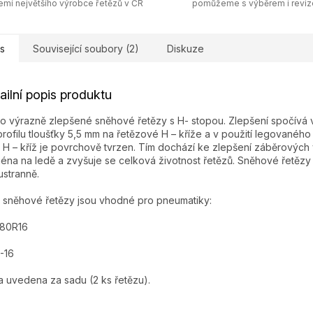
emí největšího výrobce řetězů v ČR
pomůžeme s výběrem i revi
s
Související soubory (2)
Diskuze
ailní popis produktu
o výrazně zlepšené sněhové řetězy s H- stopou. Zlepšení spočívá v
profilu tloušťky 5,5 mm na řetězové H – kříže a v použití legovaného 
 H – kříž je povrchově tvrzen. Tím dochází ke zlepšení záběrových v
éna na ledě a zvyšuje se celková životnost řetězů. Sněhové řetězy 
stranně.
 sněhové řetězy jsou vhodné pro pneumatiky:
/80R16
-16
 uvedena za sadu (2 ks řetězu).