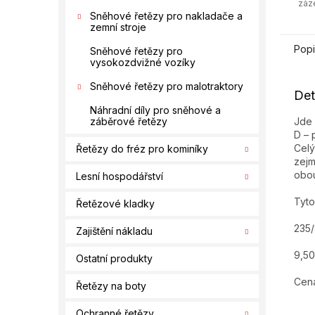
záz
Sněhové řetězy pro nakladače a
zemní stroje
Popi
Sněhové řetězy pro
vysokozdvižné vozíky
Sněhové řetězy pro malotraktory
Det
Náhradní díly pro sněhové a
Jde 
záběrové řetězy
D – 
Celý
Řetězy do fréz pro kominíky
zejm
obou
Lesní hospodářství
Tyto
Řetězové kladky
235
Zajištění nákladu
9,50
Ostatní produkty
Cena
Řetězy na boty
Ochranné řetězy