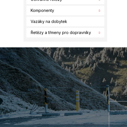
Komponenty
Vazáky na dobytek
Řetězy a třmeny pro dopravníky
Z
á
p
a
t
í
Vložte s