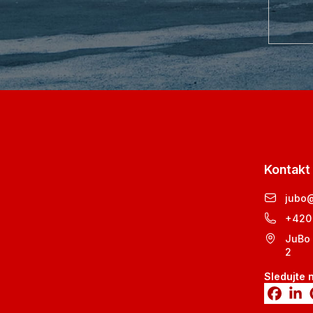
Kontakt
jubo
+420
JuBo 
2
Sledujte 