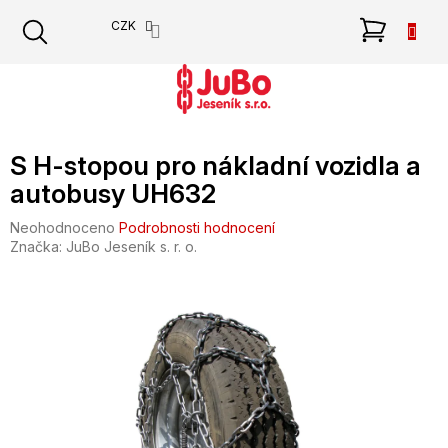
Přejít
NÁKU
CZK
na
obsah
KOŠÍK
S H-stopou pro nákladní vozidla a
autobusy UH632
Průměrné
Neohodnoceno
Podrobnosti hodnocení
hodnocení
Značka:
JuBo Jeseník s. r. o.
produktu
je
0,0
z
5
hvězdiček.