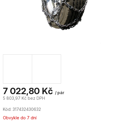
7 022,80 Kč
/ pár
5 803,97 Kč bez DPH
Měrná
Kód:
317432430632
cena:
Obvykle do 7 dní