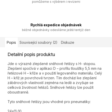
pomůžeme s výběrem i revizemi
Rychlá expedice objednávek
běžné objednávky odesíláme ještě tentýž den
Popis
Související soubory (2)
Diskuze
Detailní popis produktu
Jde o výrazně zlepšené sněhové řetězy s H- stopou.
Zlepšení spočívá v aplikaci D – profilu tloušťky 5,5 mm na
řetězové H – kříže a v použití legovaného materiálu. Celý
H – kříž je povrchově tvrzen. Tím dochází ke zlepšení
záběrových vlastností zejména na ledě a zvyšuje se
celková životnost řetězů. Sněhové řetězy lze použít
oboustranně.
Tyto sněhové řetězy jsou vhodné pro pneumatiky:
24x11-10