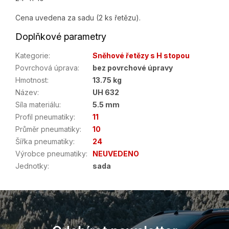
Cena uvedena za sadu (2 ks řetězu).
Doplňkové parametry
Kategorie
:
Sněhové řetězy s H stopou
Povrchová úprava
:
bez povrchové úpravy
Hmotnost
:
13.75 kg
Název
:
UH 632
Síla materiálu
:
5.5 mm
Profil pneumatiky
:
11
Průměr pneumatiky
:
10
Šířka pneumatiky
:
24
Výrobce pneumatiky
:
NEUVEDENO
Jednotky
:
sada
Z
á
p